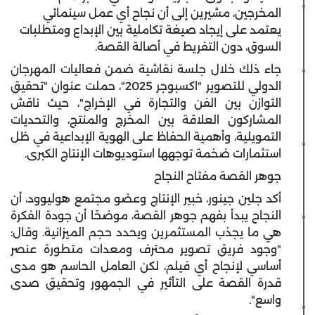
المخرجين، مشيرين إلى أن نجاح أي عمل سينمائي
يعتمد على إيجاد صيغة تكاملية بين الإبداع ومتطلبات
السوق، دون التفريط في أصالة القصة.
جاء ذلك خلال جلسة نقاشية ضمن فعاليات المهرجان
الدولي للتصوير "اكسبوجر 2025"، حملت عنوان "تحقيق
التوازن بين الفن والتجارة في الإخراج"، حيث ناقش
المشاركون العلاقة بين المخرج والمنتج، والتحديات
التمويلية، وأهمية الحفاظ على الهوية الإبداعية في ظل
استثمارات ضخمة توجهها استوديوهات الإنتاج الكبرى.
جوهر القصة مفتاح النجاح
أكد جلين جينور، خبير الإنتاج وعضو مجتمع هوليوود، أن
النجاح يبدأ بفهم جوهر القصة، موضحًا أن جودة الفكرة
هي ما يجذب المستثمرين ويحدد حجم الميزانية. وقال:
"وجود فريق تصوير محترف ومعدات متطورة عنصر
أساسي لإنجاح أي فيلم، لكن العامل الحاسم هو مدى
قدرة القصة على التأثير في الجمهور وتحقيق صدى
واسع".