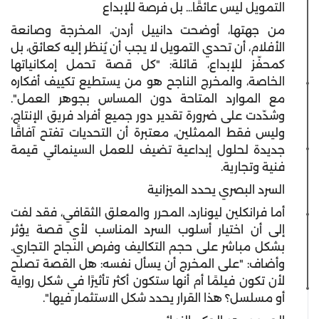
التمويل ليس عائقًا... بل فرصة للإبداع
من جهتها، أوضحت دانييل أردن، المخرجة وصانعة
الأفلام، أن تحدي التمويل لا يجب أن يُنظر إليه كعائق، بل
كمحفّز للإبداع، قائلة: "كل قصة تحمل إمكانياتها
الخاصة، والمخرج الناجح هو من يستطيع تكييف أفكاره
مع الموارد المتاحة دون المساس بجوهر العمل".
وشدّدت على ضرورة تقدير دور جميع أفراد فريق الإنتاج،
وليس فقط الممثلين، معتبرة أن التحديات تفتح آفاقًا
جديدة لحلول إبداعية تضيف للعمل السينمائي قيمة
فنية وتجارية.
السرد البصري يحدد الميزانية
أما فرانكلين ليونارد، المحرر والمعلق الثقافي، فقد لفت
إلى أن اختيار أسلوب السرد المناسب لأي قصة يؤثر
بشكل مباشر على حجم التكاليف وفرص النجاح التجاري.
وأضاف: "على المخرج أن يسأل نفسه: هل القصة تصلح
لأن تكون فيلمًا أم أنها ستكون أكثر تأثيرًا في شكل رواية
أو مسلسل؟ هذا القرار يحدد شكل الاستثمار فيها".