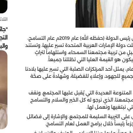
الثلاثاء 4 أغسط
"جائ
التج
يأتي إعلان صاحب السمو الشيخ خليفة بن زايد آل نهيان رئيس الدولة (حفظه الله) عام 2019م عام التسامح،
ظلت دولة الإمارات العربية المتحدة تسير عليها، وتستند
وال
لٍ من تربية مجتمعنا السمحاء، واستلهاماً لتراثٍ
كون هو القيمة العليا التي تظللنا جميعاً.
م، يمثل أحد المرتكزات الصلبة التي تسير عليها بلادنا
ميعٍ للجهود، وإعلاءٍ للفضيلة، وشهادةً على صحّة
متنوعة العديدة التي يُقبل عليها المجتمع، ونقف
مجتمعنا، الذي نرجو له كل الخير والسلام والتسامح
تي نبتغيها ونعمل لها.
لى التربية السليمة للمجتمع، والإشارة إلى فضائل
اً رئيساً خلال برامج العمل لعام التسامح.