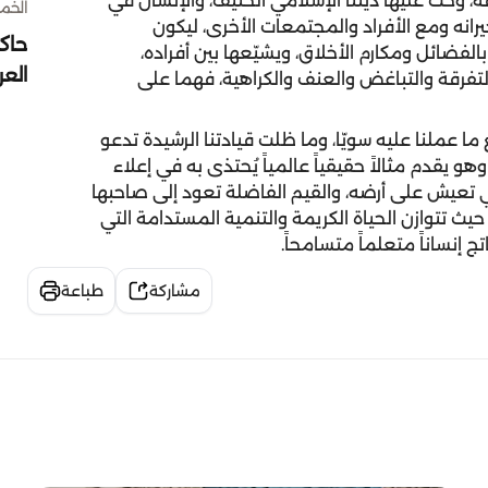
 وحثّ عليها ديننا الإسلامي الحنيف، والإنسان في
الخميس 30 
يرانه ومع الأفراد والمجتمعات الأخرى، ليكون
حاك
بالفضائل ومكارم الأخلاق، ويشيّعها بين أفراده،
الع
تفرقة والتباغض والعنف والكراهية، فهما على
 ما عملنا عليه سويّا، وما ظلت قيادتنا الرشيدة تدعو
هو يقدم مثالاً حقيقياً عالمياً يُحتذى به في إعلاء
ي تعيش على أرضه، والقيم الفاضلة تعود إلى صاحبها
حيث تتوازن الحياة الكريمة والتنمية المستدامة التي
 إنساناً متعلماً متسامحاً.
مشاركة
طباعة