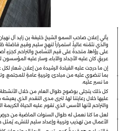
والذي نثمّنه عالياً، استمراراً لنهجٍ سليم وقيمٍ فاضلة 
على رؤاها، متحدةً على قيم التسامح والتراحم كجزءٍ أصي
عريقٍ كان عليه الأجداد والآباء، وسار عليه المؤسسون لي
إن ما درجت عليه القيادة الرشيدة من إعلان شعار لكل عا
بما تنضوي عليه من مبادئ، وتربيةٍ عامةٍ للمجتمع، وتج
ما نسير عليه.
كل ذلك يتجلى بوضوح طوال العام من خلال الأنشطة ال
عليها خلال رعايتنا لها، لنرى مدى التقدم الذي يعيشه 
والتراحم لأنها الأسس الذي تقوم عليه الحياة الكريمة ال
لعل ما كنا نعمل له طوال السنوات الماضية من حرصٍ ع
الأعمال من تهذيب وتربية وإعداد سليم للنشء، يُمثل جزء