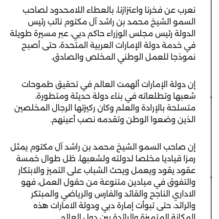
نعرب عن فخرنا واعتزازنا، بالعطاء اللامحدود لصاحب
السمو الشيخ محمد بن راشد آل مكتوم نائب رئيس
الدولة رئيس مجلس الوزراء حاكم دبي، عبر مسيرة طويلة
في خدمة دولة الإمارات العربية المتحدة، حتى أصبح
نموذجا للعمل الوطني المخلص والصادق.
إن دولة الإمارات ألهمت العالم في تحقيق طموحات
شعبها وتطلعاته في بناء دولة حديثة ومتطورة،
متسلحة بالإرادة والعلم وكان ركيزتها الرجال المخلصين
الذين وضعوا الوطن وتقدمه نصب أعينهم.
إن صاحب السمو الشيخ محمد بن راشد آل مكتوم يمثل
رمزا قياديا مخلصا لدولته ولشعبها، ظل طوال خمسة
عقود يقود ويعمل ويحث الشباب على التميز والابتكار
والتفوق في ميادين متنوعة من حقول العمل، فهو
الاداري الناجح والقائد والفارس والرياضي والمبتكر
والرائد، حتى تبوأت إمارة دبي ودولة الامارات هذه
المكانة المتميزة والرائدة بين دول العالم.