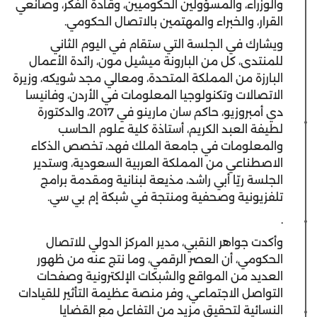
والوزراء، والمسؤولين الحكوميين، وقادة الفكر، وصانعي
القرار، والخبراء والمهتمين بالاتصال الحكومي.
ويشارك في الجلسة التي ستقام في اليوم الثاني
للمنتدى، كل من البارونة ميشيل مون، رائدة الأعمال
البارزة من المملكة المتحدة، ومعالي مجد شويكه، وزيرة
الاتصالات وتكنولوجيا المعلومات في الأردن، وفانيسا
دي أمبروزيو، حاكم سان مارينو في 2017، والدكتورة
لطيفة العبد الكريم، أستاذة كلية علوم الحاسب
والمعلومات في جامعة الملك فهد، تخصص الذكاء
الاصطناعي من المملكة العربية السعودية، وستدير
الجلسة ريّا أبي راشد، مذيعة لبنانية ومقدمة برامج
تلفزيونية وصحفية ومنتجة في شبكة إم بي سي.
.
وأكدت جواهر النقبي، مدير المركز الدولي للاتصال
الحكومي، أن العصر الرقمي، وما نتج عنه من ظهور
العديد من المواقع والشبكات الإلكترونية وصفحات
التواصل الاجتماعي، وفر منصة عظيمة التأثير للقيادات
النسائية لتحقيق مزيد من التفاعل مع القضايا