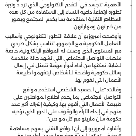
الأهمية، تتجسد في التقدم التكنولوجي الذي تزداد وتيرة
تطوره ارتفاعاً، داعية النساء إلى الاستفادة من كل هذه
المظاهر التقنية المتقدمة بما يخدم المجتمع ويطور
من خبراتهن ومهاراتهن.
وأوضحت أمبروزيو أن علاقة التطور التكنولوجي وأساليب
التعامل الحكومية مع الجمهور، تتناسب بشكل طرديّ
مع المستوى الذي وصلت له المواقع الإلكترونية، خاصة
منصات التواصل الاجتماعي التي تشهد حالة متقدمة
للغاية، تمكنها من أداء أدوار مهمة تتمثل في إرسال
رسائل حكومية واضحة للأشخاص ليتفهموا طبيعة
الأعمال التي نقوم بها.
وقالت: "على الصعيد الشخصي استخدم مواقع
التواصل الاجتماعي بما يخدم اطلاع المواطنين على
طبيعة الأعمال التي أقوم بها، وكيفية إشراك أكبر عدد
منهم في إبداء الآراء والوقوف على الدور الذي تؤديه
حكومة سان مارينو مع كل مواطن".
وأشارت أمبروزيو إلى أن الواقع التقني يسهم مساهمة
كبيرة في تمكين المرأة ووضعها ضمن أطر صناعة