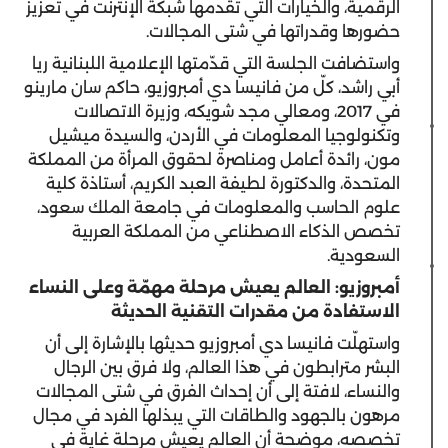
الرقمية، والخيارات التي تقدمها شبكة الإنترنت في تعزيز
حضورها وقدراتها في شتى المجالات.
واستضافت الجلسة التي قدّمتها الإعلامية اللبنانية ريا
أبي راشد، كلّ من فانيسا دي أمبروزيو، حاكم سان مارينو
في 2017، ومعالي مجد شويكه، وزيرة الاتصالات
وتكنولوجيا المعلومات في الأردن، والسيدة ميشيل
مون، رائدة أعامل ومناصرة لحقوق المرأة من المملكة
المتحدة، والدكتورة لطيفة العبد الكريم، أستاذة كلية
علوم الحاسب والمعلومات في جامعة الملك سعود،
تخصص الذكاء الاصطناعي من المملكة العربية
السعودية.
أمبروزيو: العالم يعيش مرحلة مهمّة وعلى النساء
الاستفادة من مقدرات التقنية الحديثة
واستهلّت فانيسا دي أمبروزيو حديثها بالإشارة إلى أن
البشر مترابطون في هذا العالم، ولا فرق بين الرجال
والنساء، لافتة إلى أن إحداث الفرق في شتى المجالات
مرهون بالجهود والطاقات التي يبذلها الفرد في مجال
تخصصه، موضحة أن العالم يعيش مرحلة غاية في