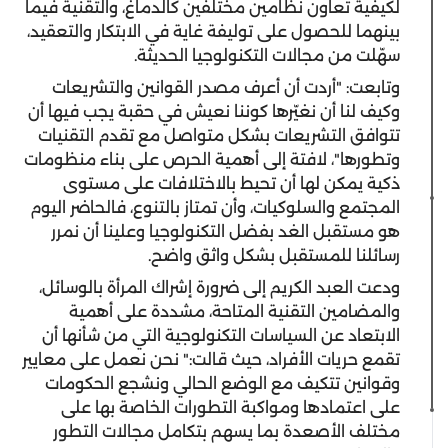
لكيفية تعاون نظامين مختلفين كالدماغ، والتقنية فيما
بينهما للحصول على توليفة غاية في الابتكار والتعقيد،
سهّلت من مجالات التكنولوجيا الحديثة.
وتابعت: "أردت أن أعرف مصدر القوانين والتشريعات
وكيف لنا أن نغيّرها كوننا نعيش في حقبة يجب فيها أن
تتوافق التشريعات بشكل متواصل مع تقدم التقنيات
وتطورها"، لافتة إلى أهمية الحرص على بناء منظومات
ذكية يمكن لها أن تحيط بالاختلافات على مستوى
المجتمع والسلوكيات، وأن تمتاز بالتنوع، فالحاضر اليوم
هو مستقبل الغد بفضل التكنولوجيا وعلينا أن نمرر
رسائلنا للمستقبل بشكل واثق واضح.
ودعت العبد الكريم إلى ضرورة إشراك المرأة بالوسائل،
والمضامين التقنية المتاحة، مشددة على أهمية
الابتعاد عن السياسات التكنولوجية التي من شأنها أن
تقمع حريات الأفراد، حيث قالت:" نحن نعمل على معايير
وقوانين تتكيف مع الوضع الحالي ونشجع الحكومات
على اعتمادها ومواكبة التطورات الخاصة بها على
مختلف الأصعدة بما يسهم بتكامل مجالات التطور