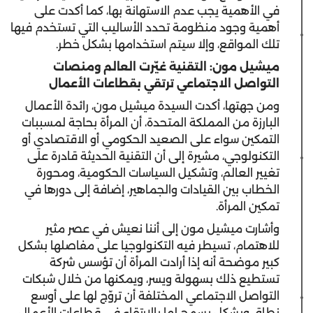
في الأهمية يجب عدم الاستهانة بها، كما أكدت على
أهمية وجود منظومة تحدد الأساليب التي تستخدم فيها
تلك المواقع، وإلا سيتم استخدامها بشكل خطر.
ميشيل مون: التقنية غيّرت العالم ومنصات
التواصل الاجتماعي ترتقي بقطاعات الأعمال
ومن جهتها، أكدت السيدة ميشيل مون، رائدة الأعمال
البارزة من المملكة المتحدة، أن المرأة بحاجة لمسببات
التمكين سواء على الصعيد الحكومي أو الاقتصادي أو
التكنولوجي، مشيرة إلى أن التقنية الحديثة قادرة على
تغيير العالم، وتشكيل السياسات الحكومية، ومحورة
الخطاب بين القيادات والجماهير، إضافة إلى دورها في
تمكين المرأة.
وأشارت ميشيل مون إلى أننا نعيش في عصر مثير
للاهتمام، تسيطر فيه التكنولوجيا على مفاصلها بشكل
كبير موضحة أنه إذا أرادت المرأة أن تؤسس شركة
تستطيع ذلك بسهولة ويسر، ويمكنها من خلال شبكات
التواصل الاجتماعي المختلفة أن تروّج لها على أوسع
نطاق وبشكل يسمح لها بالارتقاء في قطاعات الأعمال