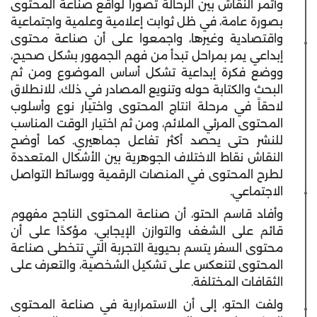
وأثمر النقاش بين الرحالة تصوراً لواقع صناعة المحتوى
بصورة عامة، في ظل ثوابت إعلامية وعلمية واجتماعية
واقتصادية وغيرها، واجمعوا على أن صناعة محتوى
إبداعي يمر بمراحل تبدأ من فهم الجمهور بشكل صحيح،
ووضع فكرة إبداعية تشكل أساس الموضوع ومن ثم
البحث والكتابة حوله وتنويع المصادر في ذلك، للانطلاق
لاحقاً في مرحلة انتاج المحتوى واختيار نوع وأسلوب
المحتوى المرئي الملائم، ومن ثم اختيار الوقت المناسب
للنشر حتى يحصد أكثر تفاعل جماهيري. كما أوضح
النقاش نقاط الاختلاف الجوهرية بين الأشكال المتعددة
لطرح المحتوى في المنصات الرقمية ووسائط التواصل
الاجتماعي.
وأفاد قاسم الحتو، أن صناعة المحتوى الناجح مفهوم
قائم على الشغف والتوازن الإيجابي، مؤكدًا على أن
محتوى السفر يتسم بحيوية التجربة التي تتخطى صناعة
المحتوى لتنعكس على تشكيل الشخصية، والتعرف على
الثقافات المختلفة.
ولفت الحتو، إلى أن الاستمرارية في صناعة المحتوى