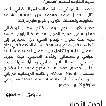
مدينة الشارقة للإعلام "شمس".
وحصد الفائزون في مسابقات المجلس الرمضاني، لليوم
الثاني، جوائز قيمة مقدمة من جمعية الشارقة
التعاونية، والمحلات الكبرى، واللولو هايبرماركت.
جدير بالذكر، أن اليوم الأربعاء، يختتم المجلس الرمضاني
فعالياته في مسرح المجاز، بعد صلاة التراويح، بجلسة
فنية تحت عنوان «الإبداع الفني: من السيناريو إلى
الأداء»، تناقش مدى مساهمة المادة المكتوبة في نجاح
الأعمال الفنية، والتكامل بين الأعمال الأدبية والسيناريو
الدرامي والسينمائي والأداء التمثيلي، حيث يديرها
الإعلامي د. عبد السلام الحمادي، ويشارك فيها كل من
الفنان المصري أحمد زاهر، والمخرج محمد دياب، مُخرج
مسلسل «Moon Night». والكاتبة البريطانية شراباني
باسو، مؤلفة كتاب «Victoria and Abdul»، والتي
ستوقع كتابها للحضور.
مشاركة
طباعة
أحدث الأخبار