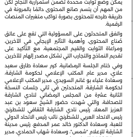
يمكن وضع ثوابت محددة تضمن استمرارية النجاح لكن
من المهم أن يتسم صانع المحتوى دائمًا بالمرونة في
طريقة طرحه للمحتوى بصورة تواكب متغيرات المنصات
الرقمية.
واتفق المتحدثون على المسؤولية التي تقع على عاتق
صُناع المحتوى، وأهمية التأثير الإيجابي في الآخرين،
ومراعاة الثوابت والقيم المجتمعية، مع التأكيد على
تقديم النماذج والتجارب التي تشكل مصدر إلهام للآخرين.
وفي ختام الجلسة الرمضانية، كرم سعادة طارق سعيد
علاي، مدير عام المكتب الإعلامي لحكومة الشارقة،
وسعادة علياء بو غانم السويدي، مدير المكتب الإعلامي
لحكومة الشارقة، المتحدثين في ثاني جلسات النسخة
الثانية عشرة من المجلس الرمضاني لنادي الشارقة
للصحافة، والتي شهدت حضور الشيخ سعود بن عبد
العزيز المعلا، رئيس نادي الشارقة الثقافي للشطرنج،
رئيس الاتحاد العربي للشطرنج، نائب رئيس الاتحاد الدولي
للعبة، وسعادة الدكتور خالد عمر المدفع، رئيس مدينة
الشارقة للإعلام "شمس"، وسعادة شهاب الحمادي، مدير