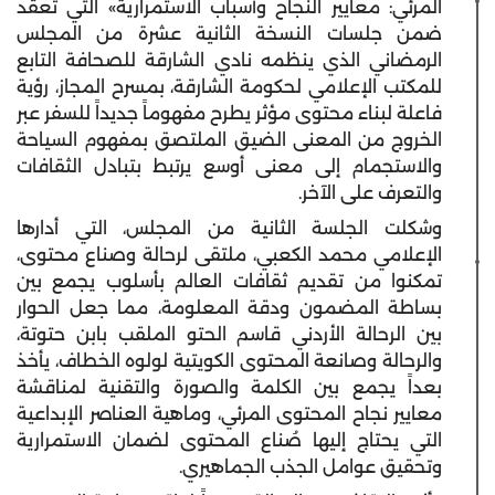
المرئي: معايير النجاح وأسباب الاستمرارية» التي تُعقد
ضمن جلسات النسخة الثانية عشرة من المجلس
الرمضاني الذي ينظمه نادي الشارقة للصحافة التابع
للمكتب الإعلامي لحكومة الشارقة، بمسرح المجاز، رؤية
فاعلة لبناء محتوى مؤثر يطرح مفهوماً جديداً للسفر عبر
الخروج من المعنى الضيق الملتصق بمفهوم السياحة
والاستجمام إلى معنى أوسع يرتبط بتبادل الثقافات
والتعرف على الآخر.
وشكلت الجلسة الثانية من المجلس، التي أدارها
الإعلامي محمد الكعبي، ملتقى لرحالة وصناع محتوى،
تمكنوا من تقديم ثقافات العالم بأسلوب يجمع بين
بساطة المضمون ودقة المعلومة، مما جعل الحوار
بين الرحالة الأردني قاسم الحتو الملقب بابن حتوتة،
والرحالة وصانعة المحتوى الكويتية لولوه الخطاف، يأخذ
بعداً يجمع بين الكلمة والصورة والتقنية لمناقشة
معايير نجاح المحتوى المرئي، وماهية العناصر الإبداعية
التي يحتاج إليها صُناع المحتوى لضمان الاستمرارية
وتحقيق عوامل الجذب الجماهيري.