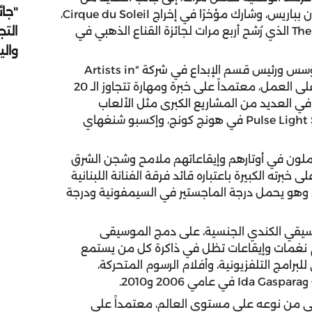
"جائ
 بباريس، وشارك مؤخرًا في إخراج
Cirque du Soleil
،
التج
The
الذي رُشح أربع مرات لجائزة القناع الذهبي في
وال
مؤسس ورئيس قسم الإبداع في شركة "
Artists in
" الأسترالية، إضفاء الكثير من اللمسات الفنية على العمل، معتمداً على خبرة ومهارة تتجاوز الـ 20
 العديد من المشاريع الكبرى مثل الألعاب
Pulse Light
في هونج كونج، وإكسبو شنغهاي
ليان، الأوركسترا التي تضم 51 عازفاً يحملون في أوتارهم وإيقاعاتهم ملامح وشجن الشرق
خبرته الكبيرة باعتباره قائد فرقة الفنانة اللبنانية
انية، وهو يحمل درجة الماجستير في السيمفونية ودرجة
وسيقي الكندي الجنسية، على دمج الموسيقى
دم نغمات وإيقاعات تظل في ذاكرة كل من يستمع
للبرامج التلفزيونية، وأفلام الرسوم المتحركة،
و
Ida Gaspara
في عامي 2006 و2010.
ي من نوعه على مستوى العالم، معتمداً على