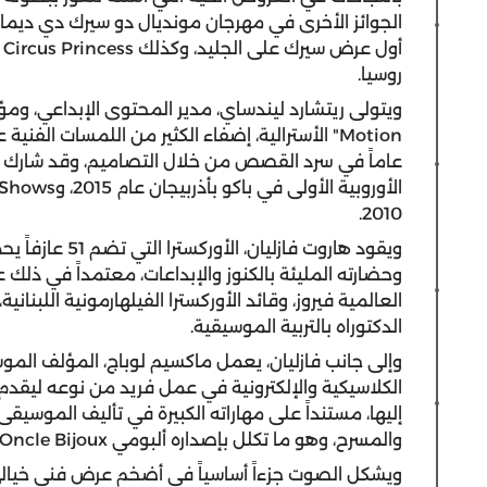
الجوائز الأخرى في مهرجان مونديال دو سيرك دي ديمان
أول عرض سيرك على الجليد، وكذلك
 Circus Princess
روسيا.
ويتولى ريتشارد ليندساي، مدير المحتوى الإبداعي، و
Motion
عاماً في سرد القصص من خلال التصاميم، وقد شارك في
الأوروبية الأولى في باكو بأذربيجان عام 2015، و
 Shows
2010.
ويقود هاروت فاز
وحضارته المليئة بالكنوز والإبداعات، معتمداً في ذلك على 
العالمية فيروز، وقائد الأوركسترا الفيلهارمونية اللبن
الدكتوراه بالتربية الموسيقية.
وإلى جانب فازليان، يعمل ماكسيم لوباج، المؤلف الم
الكلاسيكية والإلكترونية في عمل فريد من نوعه ليق
إليها، مستنداً على مهاراته الكبيرة في تأليف الموسيقى 
والمسرح، وهو ما تكلل بإصداره ألبومي
Oncle Bijoux
ويشكل الصوت جزءاً أساسياً في أضخم عرض فني خيال