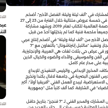
شارك في "ألف ليلة وليلة: الفصل الأخير"، أضخم
الثلاثاء 4 أغسط
عرض خيالي في تاريخ الأدب الإنساني، ويقدمه المسرح في خمسة عروض متتالية خلال الفترة من 23 إلى 27
عبد
من إبريل الجاري، احتفاءً بانطلاق فعاليات الشارقة العاصمة العالمية للكتاب لعام 2019، ويشهد مشاركة
الت
ل الأخير من "ألف ليلة وليلة" في أضخم إنتاج عربي
عبر تاريخ العروض الفنية المسرحية من إنتاج مسرح المجاز، وتنفيذ "مالتبل إنترناشونال" بالتعاون مع "7
ر في عرض حي بثلاث لغات هي العربية، والإنجليزية،
ي الفن والموسيقى والأداء والضوء والخيال، الذين
 المخرج الإبداعي، والرئيس التنفيذي للإبداع
 درس الفنون البصرية في جامعة لافال بكندا وتخرج
 الأعمال الاستعراضية، ليبدع العمل الفني "أفريقيا أولاً"، أكبر
ضياء" في الشارقة، كما ألف كتباً مثل "جمهورية
لمشارك والمدير الفني لـ
"7 فنجرز"، بتاريخ حافل
الثلاثاء 4 أغسط
 فرنسا الوطنية خمس مرات، إلى جانب العديد من