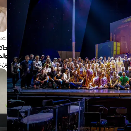
الجمعة 7 أغ
حاكم
وال
بن ع