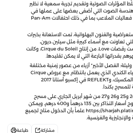
المؤثرات الصوتية وتقديم تجربة سمعية لا نظير
م هندسة الصوت التي أضفى بعضها على عملها في
 فعاليات الملاعب بما في ذلك احتفالات
Pan-Am
ستعراضية والفنون البهلوانية، تمت الاستعانة بخبرات
تي تعاونت مع أسماء كبيرة مثل سيلين ديون،
ممت رقصات
Love
، من إنتاج
Cirque du Soleil
، وكانت
هم بقدراتها البارعة التي لا يمكن تقليدها.
ليلة: الفصل الأخير" أزياء من عصور زمنية مختلفة
ياء الكندي الذي يعمل بانتظام مع عروض
Cirque
لمكسيك، و
REFLEKT
في إكسبو أستانا
2017
 للمسرح بكندا.
ستقام عروض هذا العمل الضخم على مدار أيام 23 و24 و25 و26 و27 من شهر أبريل الجاري على مسرح
المجاز بالشارقة، وتحديداً عند الساعة 9:00 مساءً، وتتراوح أسعار التذاكر بين 135 درهماً و400 درهم، ويمكن
https://sharjah.plat
علماً بأن الدخول متاح لجميع
والإنجليزية والفرنسية.
مشاركة
طباعة