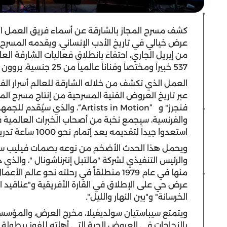
كشف مسرح المجاز بالشارقة عن أسماء فريق العمل الم
537 خبيراً ومختصاً وفناناً عالمياً من 25 جنسية، يروون جميعاً ملحمة فنية كما لم يتخيّلها أحدٌ من قبل.
العمل الذي تكشف من خلاله الشارقة للعالم أسرار الفص
فنجرز" و
“Artists in Motion”
، والذي سيُقدم للجمهو
والفرنسية، سيجمع نخبة من أصحاب الخبرات العالمية ف
استعدوا جيداً لتقديمه بعد إتمام نحو 1000 ساعة تدريبية على مدار عام كامل.
ويحمل هذا الحدث الأضخم من نوعه بصمات فيليب سكاف،
والرئيس التنفيذي لشركة "مالتبل
إنترناشونال "، والذي
منها في عام 1979 منطلقاً في رحلته نحو عالم
عرض حي على الإطلاق في القارة الأفريقية و"عناقيد ال
الخرسانة" و"بين النهار والليل".
ويتمتع سيباستيان سولديفيلا، مخرج العرض، والمؤسس ا
بالنجاحات في العروض الحية التي أهلته للفوز ببطولة