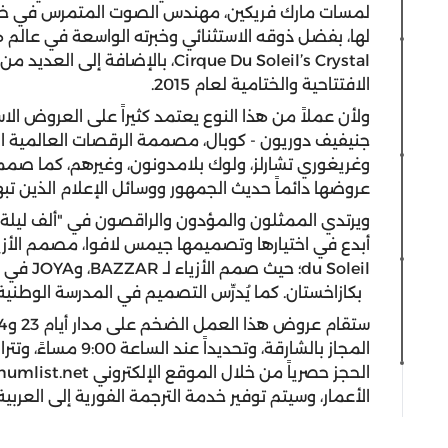
لمسات مارك فريكين، مهندس الصوت المتمرس في خلط 
لها، بفضل ذوقه الاستثنائي وخبرته الواسعة في عال
Cirque Du Soleil’s Crystal
، بالإضافة إلى العديد من
الافتتاحية والختامية لعام 2015.
ولأن عملاً من هذا النوع يعتمد كثيراً على العروض الا
جنيفيف دوريون - كوبال، مصممة الرقصات العالمية ال
وغريغوري تشارلز، ولوك بلامدونون، وغيرهم، كما ص
عروضها دائماً حديث الجمهور ووسائل الإعلام الذين تبهر
ويرتدي الممثلون والمؤدون والراقصون في "ألف ليلة و
أبدع في اختيارها وتصميمها جيمس لافوا، مصمم الأز
du Soleil
؛ حيث صمم الأزياء لـ
BAZZAR
، و
JOYA
في ا
بكازاخستان. كما يُدرِّس التصميم في المدرسة الوطنية
الحجز حصرياً من خلال الموقع الإلكتروني
inumlist.net
الأعمار، وسيتم توفير خدمة الترجمة الفورية إلى العربية 