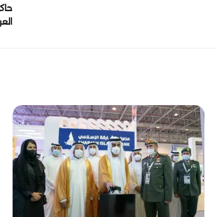
حاك
الع