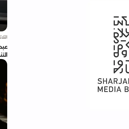
الثلاثاء 4 أغسط
عبد
الت