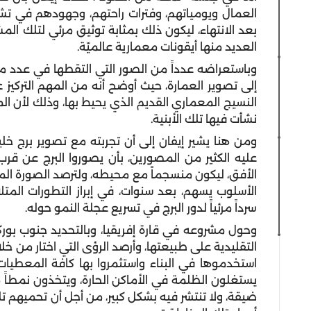
العمال ويومياتهم، وفترات راحتهم، وجهودهم في تشيي
بعد الانتهاء، ليكون ذلك بمثابة توثيق مرئي لتلك الم
العديد منها أيقونات معمارية عالميّة.
وباستعراضه عدداً من الصور التي التقطها في عدد من
إلى تصوير العمارة، حيث أوضح أنه من المهم التركيز
النسيج المعماري القديم الذي يحيط بها، وذلك لأن ال
نشأت فيها تلك الأبنية.
ومن هنا يشير إيفان إلى أن تجربته مع تصوير برج خل
عليه الكثير من المصورين، بأن يصوروا البرج عن قرب
الأفق، ليكون منسجماً مع محيطه، ولترصد الصورة المس
الأسلوب يسهم، بعد سنوات، في إبراز التطورات المت
سرداً مرئياً لدور البرج في تسريع عجلة النمو حوله.
وحول مشروعه في قارة إفريقيا، وبالتحديد جنوب بوركين
التقليدية على طبيعتها، وأرصد الرؤى التي اختار من خلا
استخدموها في البناء واستثمروا بها كافة المعطيات
يستغلون الظلمة في الأماكن الحارة، ويتخذون نمطاً
ضيقة، ولا تنتشر فيه بشكل كبير، من أجل أن تحميهم