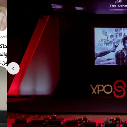
الجمعة 7 أغ
حاكم
وال
بن ع