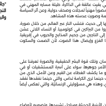
"جائ
ي بقيت عالقة في الذاكرة، طيلة مساره المهني في
التج
صوراً مهنياً لمجلات وصحف دولية، وعن أثر السياسة
لمة وصورت عدسته هذه المشاهد.
وال
ا إلى حديث، فتشب النار عبر العالم، من خلال صورة،
وا من البراكين في كولومبيا، أو النساء اللاتي عشن
 إلى الناجين من جحيم المذابح والحروب في إفريقيا،
ا الفزع وإيصال هذا الصوت، لأن الصمت والسكوت
سان، وتلك قوة البشر الحقيقية، والصورة تعرفنا على
لأمر جوهرها، سواء على أسرة المستشفيات أو في
و ما يكشف الغطاء عن القيم وعن الأمل، الذي من
حينما ترى الكرامة تداس، والتي حينما نفقدها نفقد
ي، وهذه هي مسؤوليتي الإنسانيّة، والتي تعكس أيضاً
ن الأبنية الحديثة ومراحل تشييدها، وتصويره لأوضاع