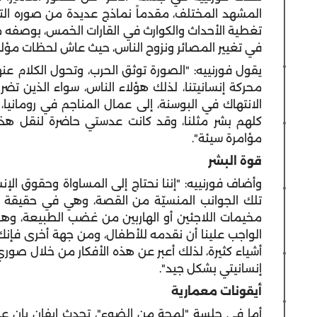
المشهد المختلف، مقدماً نماذج عديدة من صوره الت
تغطية الأحداث والكوارث في القارات الخمس، بوصفه م
في تغيير المصائر ونزوح الناس، حيث عاش لحظات مؤ
يقول فورنييه: "الصورة توثق الحرب، وتحول الكلام عنه
محركة إنسانيتنا، لذلك هؤلاء الناس، سواء الذين تضرر
الانتهاك في البوسنة، إلى عمال المناجم في رومانيا،
كلهم بشر مثلنا، وقد كانت عدستي حاضرة لنقل هذ
مؤامرة سيئة".
قوة البشر
وأضاف فورنييه: "إننا نحتاج إلى المساواة وحقوق الإن
تلك الجوانب المنسيّة من القصة، وهي في حقيقة ا
مخيمات اللاجئين أو الهاربين من غضب الطبيعة، وه
الواجب علينا أن نقدمه للأطفال، ومن جهة أخرى فإنك 
أشياء كثيرة، لذلك أعبر عن هذه الأفكار من خلال صور
إنسانيتي بشكل جيد".
أيقونات معمارية
أما في جلسة "لمحة من الضوء"،
تحدث
إيفان بان ع