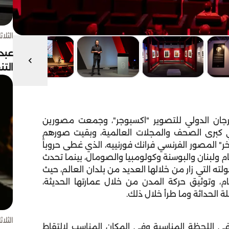
الثلاثاء 4 أغسط
عبد
الت
هرجان الدولي للتصوير "اكسبوجر"، وجمعت مصورين
 كبرى الصحف والمجلات العالمية، وبقيت صورهم
ر" المصور الفرنسي فرانك فورنييه، الذي غطى حروباً
ام ولبنان والبوسنة وكولومبيا والصومال، بينما تحدث
ه التي زار من خلالها العديد من بلدان العالم، حيث
، وتوثيق حركة المدن من خلال عمارتها الحديثة،
لة الحداثة وما طرأ خلال ذلك.
الثلاثاء 4 أغسط
في اللحظة المناسبة وفي المكان المناسب لالتقاط