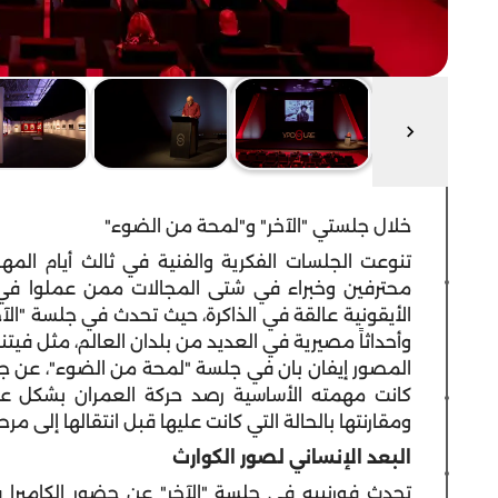
خلال جلستي "الآخر" و"لمحة من الضوء"
تنوعت الجلسات الفكرية والفنية في ثالث أيام الم
محترفين وخبراء في شتى المجالات ممن عملوا في
الأيقونية عالقة في الذاكرة، حيث تحدث في جلسة "الآخ
وأحداثاً مصيرية في العديد من بلدان العالم، مثل فيتن
المصور إيفان بان في جلسة "لمحة من الضوء"، عن جولت
كانت مهمته الأساسية رصد حركة العمران بشكل عام
ومقارنتها بالحالة التي كانت عليها قبل انتقالها إلى مرح
البعد الإنساني لصور الكوارث
تحدث فورنييه في جلسة "الآخر" عن حضور الكاميرا 