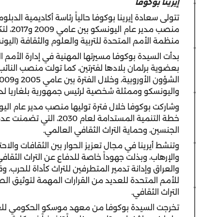
إيرينا بوكوفا
تتولى سعادة إيرينا بوكوفا حالياً رئاسة أكاديمية الدبلو
منصب م
منظمة الأمم المتحدة للتربية والعلوم والثقافة (اليون
بدأت السيدة بوكوفا مسيرتها المهنية في إدارة الأمم ال
بعضوية برلمان بلادها لفترتين، كما تولت منصب النائب 
واليونسكو وممثلة شخصية لرئيس جمهورية بلغاريا لدى
وشاركت بوكوفا خلال فترة توليها منصب مدير عام اليو
خطة التنمية المستدامة لع
الجنسين، وحماية التراث الثقافي العالمي.
وتنشط أيرينا في مجال تعزيز الحوار بين الثقافات والا
والإرهاب، وبذلت جهوداً خاصة للدفاع عن التراث الثقاف
والعراق وإدانة تدمير المتطرفين للتراث كأداة للحرب،
للأمم المتحدة للعديد من القرارات المهمة لتوثيق الص
التراث الثقافي.
تخرجت السيدة بوكوفا من معهد موسكو الحكومي للعلا