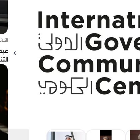
الثلاثاء 4 أغسط
عبد
الت