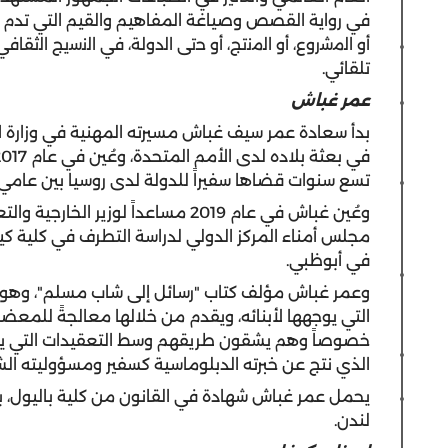
في رواية القصص وصياغة المفاهيم والقيم التي تدم ل
أو اﻟﻣﺷروع، أو اﻟﻣﻧﺗﺞ، أو ﺣﺗﻰ اﻟدوﻟﺔ، ﻓﻲ اﻟﻧﺳﯾﺞ اﻟﺛ
ﺗﻠﻘﺎﺋﻲ.
عمر غباش
بدأ سعادة عمر سيف غباش مسيرته المهنية في وزارة الخ
تسع سنوات قضاها سفيراً للدولة لدى روسيا بين عامي 2008 و2017
وعُين غباش في عام 2019 مساعداً لوز
مجلس أمناء المركز الدولي لدراسة التطرف في كلية كين
في أبوظبي.
وعمر غباش مؤلف كتاب "رسائل إلى شاب مسلم"، وهو 
التي يوجهها لأبنائه، ويقدم من خلالها معالجةً للمعض
خصوصاً وهم يشقون طريقهم وسط التعقيدات التي يحفل
الذي نتج عن خبرته الدبلوماسية كسفير ومسؤوليته الش
يحمل عمر غباش شهادة في القانون من كلية باليول، 
لندن.