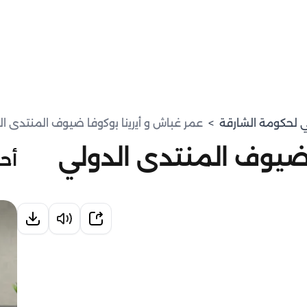
مي لحكومة الشارقة
>
عمر غباش و أﯾرﯾﻧﺎ ﺑوﻛوﻓﺎ ضيوف المنتدى الدو
 ضيوف المنتدى الدولي
أحد