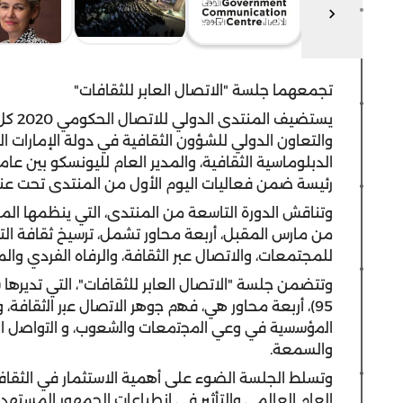
تجمعهما جلسة "الاتصال العابر للثقافات"
يستضي
والتعاون الدولي للشؤون الثقافية في دولة الإمارات الع
رئيسة ضمن فعاليات اليوم الأول من المنتدى تحت عنوان
وتناقش الدورة التاسعة من المنتدى، التي ينظمها المر
من مارس المقبل، أربعة محاور تشمل، ترسيخ ثقافة ال
للمجتمعات، والاتصال عبر الثقافة، والرفاه الفردي وا
وتتضمن جلسة "الاتصال العابر للثقافات"، التي تدير
95)، أربعة محاور هي، ﻓﮭم ﺟوھر اﻻﺗﺻﺎل ﻋﺑر اﻟﺛﻘﺎﻓﺔ،
اﻟﻣؤﺳﺳﯾﺔ ﻓﻲ وﻋﻲ اﻟﻣﺟﺗﻣﻌﺎت واﻟﺷﻌوب، و اﻟﺗواﺻل ا
والسمعة.
وتسلط الجلسة الضوء على أهمية الاستثمار في الثقا
العام العالمي والتأثير في انطباعات الجمهور المستهدف