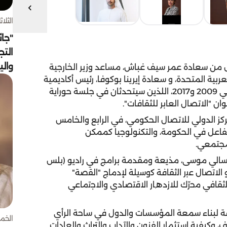
الثلاثاء 4 أغسط
"جائ
التج
وال
ف المنتدى الدولي للاتصال الحكومي 2020 كل من سعادة عمر سيف غباش، مساعد وزير الخارجية
ربية المتحدة، و سعادة إيرينا بوكوفا، رئيس أكاديمية
الدبلوماسية الثقافية، والمدير العام لليونسكو بين عامي 2009 و2017، اللذين سيتحدثان في جلسة حوراية
 "الاتصال العابر للثقافات".
كز الدولي للاتصال الحكومي، في الرابع والخامس
تفاعل في الحكومة، والتكنولوجيا كممكن
لمجتمعي.
ها سالي موسى، مذيعة ومقدمة برامج في راديو (بلس
 و اﻻﺗﺻﺎل ﻋﺑر اﻟﺛﻘﺎﻓﺔ ﻛوﺳﯾﻠﺔ ﻹدﻣﺎج "اﻟﻘﺻﺔ"
ﻟﺛﻘﺎﻓﻲ ﻣﺣرّك ﻟﻼزدھﺎر اﻻﻗﺗﺻﺎدي واﻻﺟﺗﻣﺎﻋﻲ
فة لبناء سمعة المؤسسات والدول في ساحة الرأي
الخميس 30 
، وكيفية استثمار الفنون والآداب والتراث والعادات