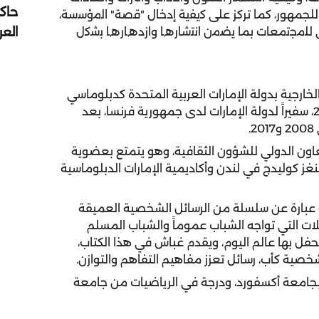
حاك
لجمهور، كما تركز على ﻛﯾﻔﯾﺔ إدﺧﺎل "ﻗﺻﺔ" اﻟﻣؤﺳﺳﺔ،
الع
ﻘﺎﻓﻲ ﻟﻠﻣﺟﺗﻣﻌﺎت بما ﯾﺿﻣن اﻧﺗﺷﺎرھﺎ وازدھﺎرھﺎ ﺑﺷﻛل
ارجية بدولة الإمارات العربية المتحدة كدبلوماسي
في بعثة بلاده لدى الأمم المتحدة، وعُين في عام 2017، سفيراً لدولة الإمارات لدى جمهورية فرنسا، بعد
.
ير الخارجية والتعاون الدولي للشؤون الثقافية، وهو يتمتع بعضوية
غز كوليدج في لندن وأكاديمية الإمارات الدبلوماسية
عبارة عن سلسلة من الرسائل الشخصية العميقة
لات التي تواجه الشباب عموماً والشباب المسلم
 بها عالم اليوم، ويقدم غباش في هذا الكتاب،
خصية كأب، رسائل تعزز مفاهيم التفاهم والتوازن.
بجامعة أكسفورد، ودرجة في الرياضيات من جامعة