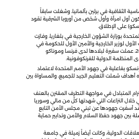
ماسية الثقافية في برلين بألمانيا، وشغلت سابقاً
دير عام اليونسكو بين عامي 2009 و2017، لتكون أول امرأة وأول شخص من أوروبا الشرقية تقود
سكو) على الإطلاق.
متحدة بوزارة الشؤون الخارجية في بلغاريا، وفازت
الأول لوزير الخارجية والأمين الأول للحكومة في
الشؤون الأوروبية، وخلال الفترة بين عامي 2005 و2009، عملت سفيرة لبلادها لدى فرنسا وموناكو
 المنظمة الدولية للفرنكوفونية.
نسكو بفاعلية في جهود الأمم المتحدة لاعتماد
ام 2030، التي تضمنت عده أهداف شملت التعليم الجيد للجميع، والمساواة بين
حترام المتبادل في مواجهة التطرف المقترن بالعنف
ي خلال النزاعات التي شهدتها كلٌ من مالي وسوريا
 وقد أسفرت جهودها عن تبني مجلس الأمن التابع
لة بين جهود حفظ السلام والأمن وتدابير حماية
قات الدولية، وكانت أيضاً زميلة في جامعة