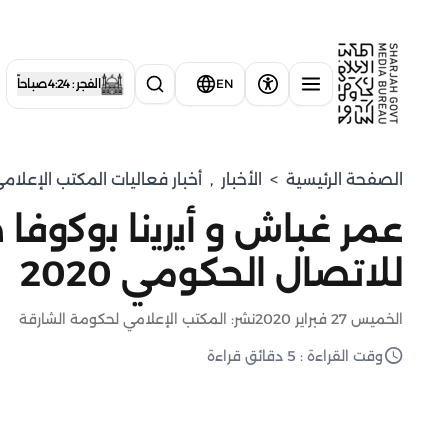
EN
الفجر : 4:24 صباحاً
الصفحة الرئيسية
>
الأخبار
,
أخبار فعاليات المكتب الإعلا
عمر غباش و أﯾرﯾﻧﺎ ﺑوﻛوﻓﺎ
للاتصال الحكومي 2020
الخميس 27 فبراير 2020
نشر: المكتب الإعلامي لحكومة الشارقة
وقت القراءة : 5 دقائق قراءة