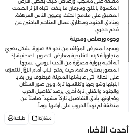
معلقة على مشجب، ورصاص كثيف يغطّي الأرض
المكسوة بالثلج، وسرعان ما يلفت انتباه الزائر الصمت
المطبق على ملامح الجثث، وعيون الناس المرهقة،
وبنادق الجنود، ومطارق عمال المناجم الباحثين عن
فحم حجري.
وجوه ورصاص ومدينة
ويسرد المعرض المؤلف من نحو 35 صورة، بشكل بصريّ
متجاوزاً فكرته التقليدية معارض التصوير الصحفية، إذ
أنه أشبه برواية مصوّرة من الأدب الروسي، نسجها
المصور بعناية فائقة، حيث يفتح الباب أمام الزوّار للتعرّف
على الحالة التي عايشتها المدينة، فيطوف بين بقايا
ابنيتها وشوارعها وكنائسها تارة، وبين صور السكّان
والجنود والقتلى تارة أخرى، يرصد تفاصيل الحرب
وضراوتها بأدق التفاصيل، تاركاً مشهداً صامتاً عن
منطقة لم تهدأ الحروب على أرضها يوماً.
مشاركة
طباعة
أحدث الأخبار