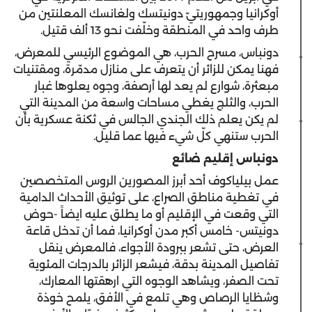
أوكرانيا وجمهوريتيّ دونيتسك ولغانسك المعلنتين من
طرف واحد في المنطقة وخلّفت نحو 13 ألف قتيل.
دونباس، مسرح الحرب، هي الموضوع الرئيسي للمعرض،
فهنا يمكن للزائر أن يتعرف على منازل مدمّرة، ومقتنيات
مبعثرة، شوارع لم يعد لها أرصفة، وجوه يعلوها غبار
الحرب، والثلج يغطي مساحات واسعة من المدينة التي
لم يكن يعلم ذلك الجندي الجالس في ثكنة عسكرية بأن
الحرب ستنهي كلّ شيء فيها عما قليل.
دونباس إقليم ضائع
عمل بيلياكوف أحد أبرز المصورين الروس المتخصصين
في تغطية مناطق الصراع، على توثيق الأحداث الدامية
التي وقعت في الإقليم أو ما يطلق عليه ايضاً -حوض
دونيتس- خامس أكبر مدن أوكرانيا، فما أن تدخل قاعة
العرض، حتى تشعر ببرودة الأجواء، فالمعرض ينقل
تفاصيل المدينة بدقة، فيشعر الزائر بالدرجات المئوية
تحت الصفر، ويشاهد الوجوه التي ارهقتها المعارك،
وشظايا الرصاص وهي تلمع في الأفق، يلمح خوذة