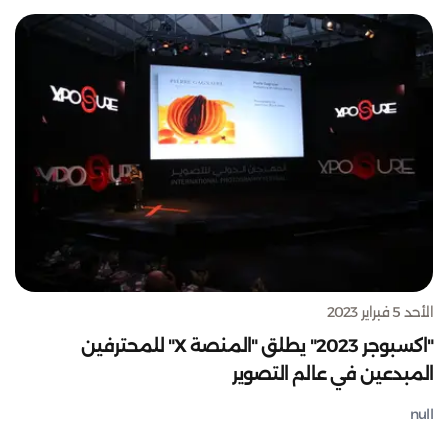
الأحد 5 فبراير 2023
"اكسبوجر 2023" يطلق "المنصة X" للمحترفين
المبدعين في عالم التصوير
null