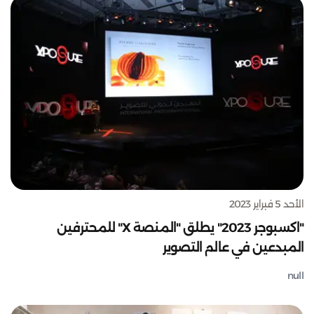
الأحد 5 فبراير 2023
"اكسبوجر 2023" يطلق "المنصة X" للمحترفين
المبدعين في عالم التصوير
null