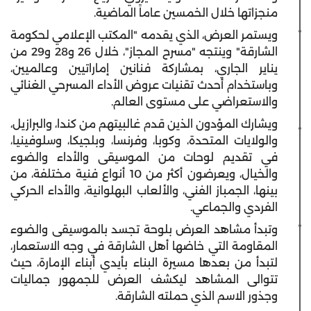
منجزاتها خلال الخمسين عاماً الماضية.
ويستمر العرض، الذي يقدمه "المكتب الإعلامي لحكومة
الشارقة" وينتجه "مسرح المجاز"، خلال 26 و28 و29 من
يناير الجاري، بمشاركة فنانين إماراتيين وعالميين،
وباستخدام أحدث تقنيات عروض الأداء المسرحي الغنائي
والاستعراضي على مستوى العالم.
ويشارك المؤدون الذين قدم غالبيتهم من كندا، والبرازيل،
والولايات المتحدة، وكوبا، وفرنسا، وبلجيكا، وسلوفينيا،
في تقديم لوحات من الموسيقى والأداء والضوء
والخيال، ويعرضون أكثر من 10 أنواع فنية مختلفة، من
بينها، الجمباز الفني، والألعاب البهلوانية، والأداء الحركي
الفردي والجماعي.
وتبدأ مشاهد العرض بلوحة تجسد بالموسيقى والضوء
المقاومة التي خاضها أهل الشارقة في وجه الاستعمار،
لتبدأ من بعدها مسيرة البناء بأيدي أبناء الإمارة، حيث
تتوالى المشاهد ليكشف العرض للجمهور جماليات
وجذور الاسم الذي حملته الشارقة.