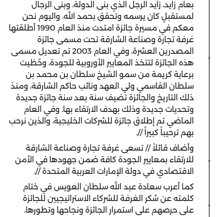
بعام زايد، زايد الرجل الذي بنى الدولة، وبنى الرجال
لمستقبلٍ كان يرسمه وتحقق بحمد الله. واليوم نحن
معكم في مسيرة جائزة امتدت منذ العام 1990 أطلقتها
غرفة تجارة وصناعة الشارقة تحت مسمى جائزة
المصدرين العشرة، وفي العام 2003 تم تعديل مسمى
هذه الجائزة لتتخذ المعايير الأوروبية للجودة، وحُظيت
برعاية كريمة من سمو الشيخ سلطان بن محمد بن
سلطان القاسمي ولي العهد ونائب حاكم الشارقة، ومنذ
ذلك التاريخ والجائزة تضيف سنة بعد سنة جائزة جديدة
وتحديات جديدة وذلك بهدف الارتقاء بها. وفي العام
الماضي تم إطلاق جائزة للشركات الخليجية، والذين نرحب
بهم ترحيباً كبيراً //.
وأضاف قائلاً // تسعى غرفة تجارة وصناعة الشارقة
للارتقاء بمعايير الجودة كافة ضمن جهودها في الأمن
الاقتصادي في دولة الإمارات العربية المتحدة //.
كما أعرب سعادة عبد الله سلطان العويس في ختام
كلمته عن شكر الغرفة للشركاء الاستراتيجيين للجائزة
على حرصهم على استمرار الجائزة ونجاحها وتطورها،