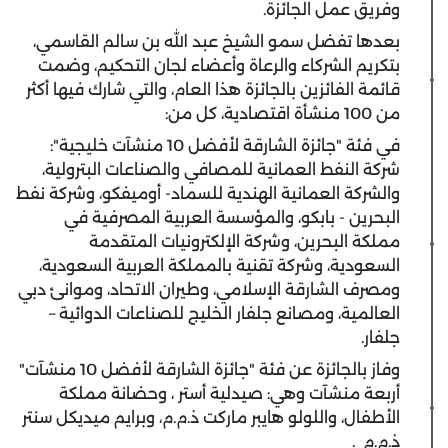
وفريق عمل الجائزة.
بعدها تفضل سمو الشيخ عبد الله بن سالم القاسمي،
بتكريم الشركاء والرعاة وأعضاء لجان التحكيم، وضمت
قائمة الفائزين بالجائزة هذا العام، والتي شارك فيها أكثر
من 100 منشأة اقتصادية، كل من:
في فئة "جائزة الشارقة لأفضل 10 منشآت خليجية":
شركة النفط العمانية للمصافي والصناعات البترولية،
والشركة العمانية الهندية للسماد- أوميفكو، وشركة نفط
البحرين - بابكو، والمؤسسة العربية المصرفية في
مملكة البحرين، وشركة الإلكترونيات المتقدمة
السعودية، وشركة تقنية بالمملكة العربية السعودية،
ومصرف الشارقة الإسلامي، وطيران الاتحاد، وموانئ دبي
العالمية، ومصانع جلفار الخليج للصناعات الدوائية –
جلفار.
وفاز بالجائزة عن فئة "جائزة الشارقة لأفضل 10 منشآت"
أربعة منشآت وهي: صيدلية أستر ، وحضانة مملكة
الأطفال، واللولو هايبر ماركت ذ.م.م، وبرايم ميديكل سنتر
ذ.م.م
.