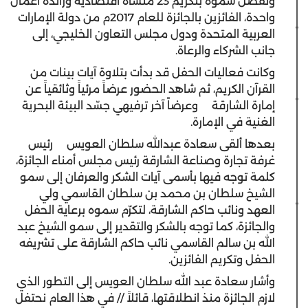
وتفضل سموه بتكريم 23 منشأة اقتصادية ورائدة أعمال
واحدة، الفائزين بالجائزة للعام 2017م من دولة الإمارات
العربية المتحدة ودول مجلس التعاون الخليجي، إلى
جانب الشركاء والرعاة.
وكانت فعاليات الحفل قد بدأت بتلاوة آيات بينات من
القرآن الكريم، ثم شاهد الحضور عرضاً مرئياً وثائقياً عن
إمارة الشارقة
وعرضاً آخر ترفيهي جسّد البيئة البحرية
الغنية في الإمارة.
بعدها ألقى سعادة عبدالله سلطان العويس
رئيس
غرفة تجارة وصناعة الشارقة رئيس مجلس أمناء الجائزة،
كلمة توجه فيها بأسمى آيات الشكر والعرفان إلى سمو
الشيخ سلطان بن محمد بن سلطان القاسمي ولي
العهد ونائب حاكم الشارقة، لتكرّم سموه برعاية الحفل
والجائزة، كما توجه بالشكر والتقدير إلى سمو الشيخ عبد
الله بن سالم القاسمي نائب حاكم الشارقة على تشريفه
الحفل وتكريم الفائزين.
وأشار سعادة عبد الله سلطان العويس إلى التطور الذي
لازم الجائزة منذ انطلاقتها، قائلاً // في هذا العام نحتفل