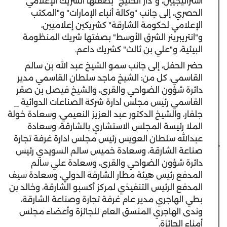
استراتيجيين، و"دار الخليج" بصفتها الشريك الإعلامي
الحصري، إلى جانب "وكالة أنباء الإمارات" و"المكتب
الإعلامي لحكومة الشارقة" كشريكين إعلاميين،
و"انتريبرينر الشرق الأوسط" بصفتها شريك المنظومة
البيئية، و"علي بن ثالث" كشريك داعم.
حضر الحفل، إلى جانب سمو الشيخ عبد الله بن سالم
القاسمي، كل من: الشيخ ماجد سلطان القاسمي مدير
دائرة شؤون الضواحي والقرى، والشيخ فيصل بن صقر
القاسمي رئيس مجلس ادارة شركة الصناعات الدوائية _
جلفار، والشيخ الدكتور عبد العزيز النعيمي، وسعادة خولة
الملا رئيسة المجلس الاستشاري بالشارقة، وسعادة
عبدالله سلطان العويس رئيس مجلس ادارة غرفة تجارة
صناعة الشارقة، وسعادة خميس سالم السويدي رئيس
دائرة شؤون الضواحي والقرى، وسعادة علي سالم
المدفع رئيس هيئة مطار الشارقة الدولي، وسعادة سيف
المدفع الرئيس التنفيذي لمركز أكسبو الشارقة، وخالد بن
بطي الهاجري مدير عام غرفة تجارة وصناعة الشارقة،
وندى الهاجري المنسق العام للجائزة وأعضاء مجلس
أمناء الجائزة.