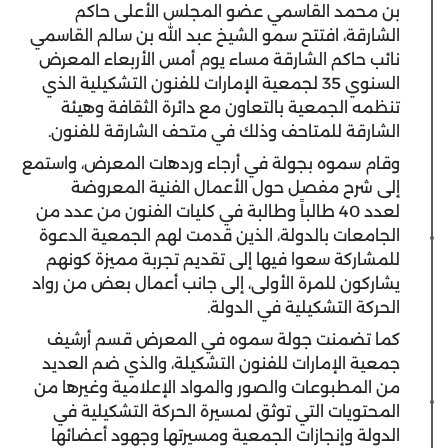
بن محمد القاسمي عضو المجلس الأعلى حاكم
الشارقة، افتتح سمو الشيخ عبد الله بن سالم القاسمي
نائب حاكم الشارقة مساء يوم أمس الأربعاء المعرض
السنوي 35 لجمعية الإمارات للفنون التشكيلية الذي
تنظمه الجمعية بالتعاون مع دائرة الثقافة وهيئة
الشارقة للمتاحف وذلك في متحف الشارقة للفنون.
وقام سموه بجولة في أرجاء وردهات المعرض، واستمع
إلى شرح مفصل حول الأعمال الفنية المعروضة
لعدد 40 طالباً وطالبة في كليات الفنون من عدد من
الجامعات بالدولة، الذين قدمت لهم الجمعية الدعوة
للمشاركة سعوا فيها إلى تقديم تجربة مميزة كونهم
يشاركون للمرة الأولى، إلى جانب أعمال بعض من رواد
الحركة التشكيلية في الدولة.
كما تضمنت جولة سموه في المعرض قسم أرشيف
جمعية الإمارات للفنون التشكيلة، والذي ضم العديد
من المطبوعات والصور والمواد الإعلامية وغيرها من
المحتويات التي توثق لمسيرة الحركة التشكيلية في
الدولة وإنجازات الجمعية ومسيرتها وجهود أعضائها