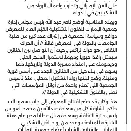
على الفن الإماراتي وتجارب وأعمال الرواد من
التشكيليين في الدولة.
وبهذه المناسبة أوضح ناصر عبد الله رئيس مجلس إدارة
جمعية الإمارات للفنون التشكيلية القيّم العام للمعرض
دوافع وسياسة الجمعية في إشراك عدد كبير من طلبة
الجامعات بالدولة في المعرض قائلاً // أن الحراك
الثقافي هو حراك تراكمي، حيث أن التواصل بين الفنانين
سيمثل رافدًا حيوياً ومهماً، لاستمرار المنجز الفني
وديمومته على امتداد مسيرة الدولة وتاريخها، مما
يسهم في بناء جيل من الفنانين الجدد على أسس قوية
ومتينة، وضع لبنتها رواد التشكيل المحلي، منذ تأسيس
الجمعية التي تعتبر واحدة من أوائل المؤسسات التي
تعنى بالفنون التشكيلية في الدولة //.
هذا وكان قد حضر افتتاح المعرض إلى جانب سمو نائب
حاكم الشارقة كل من سعادة عبدالله بن محمد العويس
رئيس دائرة الثقافة، وسعادة منال عطايا مدير عام هيئة
الشارقة للمتاحف، وعدد من رواد الفن التشكيلي
الإماراتي والفنانين الشباب أعضاء جمعية الإمارات