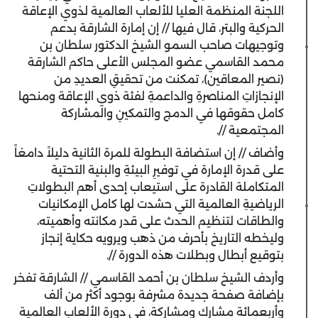
اللجنة المنظمة العليا للألعاب العالمية لذوي الإعاقة
الحركية والبتر، قال فيها // إن إمارة الشارقة بدعم
وتوجيهات صاحب السمو الشيخ الدكتور سلطان بن
محمد القاسمي عضو المجلس الأعلى حاكم الشارقة
(نصير المعاقين)، تمكنت من تحقيقِ العديدِ من
الإنجازاتِ المناصرةِ والداعمةِ لفئة ذوي الإعاقة ومنحها
كامل حقوقها في الدمج والتمكينِ والمشاركة
المجتمعية //.
وأضاف // إن استضافة البطولة للمرة الثانية دليلاً دامغاً
على قدرة الإمارة في توفيرِ البيئةِ والبنية التحتية
المتكاملة القادرة على استيعاب إحدى أهم البطولاتِ
الرياضيةِ العالمية التي حشدت لها كامل الإمكانيات
والطاقات لتنظيم الحدث على قدر مكانته وأهميته،
وليخطه التاريخ بأحرف من ذهب ويرويه حكاية إنجاز
بتوقيع أبطال وبطلات هذه الدورة //.
وأردف الشيخ سلطان بن أحمد القاسمي // الشارقة تفخر
بإضافة صفحة جديدة مشرفة بوجود أكثر من ألف
وأربعمائة مشارك ومشاركة، في دورة الألعاب العالمية