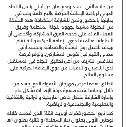
من جانبه ألقى السيد رودي فان دن أبيلي رئيس الاتحاد
الدولي لرياضة الإعاقة الحركية والبتر كلمة رحب في
بدايتها بالحضور وثمن للشارقة استضافة هذه النسخة
من البطولة مشيدا بجهود اللجنة المنظمة وفريق
العمل القائم على خدمة الفرق المشاركة، وأكد على أن
البطولة العالمية لذوي الإعاقة الحركية والبتر تقام
بهدف تأصيل روح الوحدة والصداقة، وتجسد أرقى
معاني القيم في نفوس المشاركين، وتوفر فرصة
للتنافس الشريف من أجل تحقيق النجاح في المستقبل
لدى اللاعبين واللاعبات من ذوي الإعاقة الحركية على
مستوى العالم.
انطلق بعدها عرض مهرجان الأضواء الذي جسد من
خلال لوحاته الفنية مسيرة دولة الإمارات بشكل عام
وإمارة الشارقة بشكل خاص التاريخية والتراثية والثقافية
والتعليمية والاجتماعية والرياضية.
كما تابع الحضور فقرات أوبريت (ثقة) الذي قدمت خلاله
لوحتين الأولى بعنوان (دار السعادة) والثانية بعنوان (ها
هنا الشارقة)، وهو من فكرة وإشراف أحمد سالم