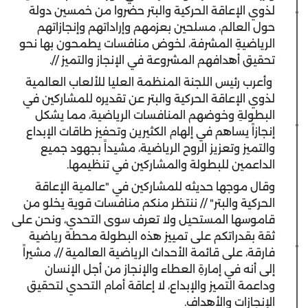
لذوي الإعاقة الحركية والبتر حضروا من خمسين دولة
حول العالم، مسلحين بعزمهم وإراداتهم وإنجازاتهم
الرياضيةِ المشرفة، لخوض منافسات يطمحون بها نحو
تحقيق أهدافهم المشروعة في الإنجاز والتميز //.
وأعرب رئيس اللجنة المنظمة العليا للألعاب العالمية
لذوي الإعاقة الحركية والبتر عن تقديره للمشاركين في
البطولةِ وخوضهم المنافسات الرياضية، مما يشكل
إنجازاً يساهم في إلهام الكثيرين وتحفيز طاقات الإبداع
والتميز وتعزيز الروح الرياضية، مشيداً بجهود جميع
الداعمين للبطولة والمشاركين في تنظيمها.
وقال موجها حديثه للمشاركين في "عالمية الإعاقة
الحركية والبتر" // ننتظر منكم منافسات قوية يخلو من
قاموسها المستحيل ولا تعرف سوى التحدي، ونحن على
ثقة بقدراتكم على تمييز هذه البطولة محطة رياضية
فارقة، على قائمة الأحداث الرياضية العالمية //، مشيراً
إلى أنه في إمارةِ العطاء والإنجاز من أجل الإنسان
وداعمة التميز والإبداع، لا إعاقة أمام التحدي لتحقيق
الإنجازات والأهداف.