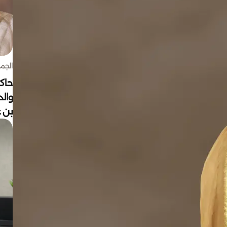
الجمعة 7 أغ
حاكم
وال
بن ع