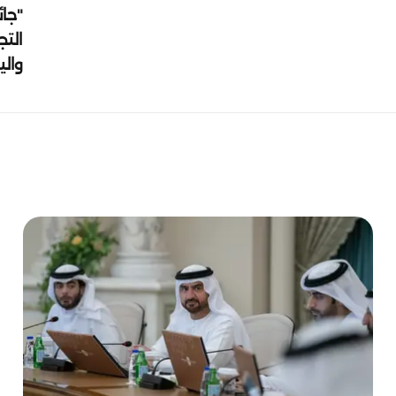
"جائ
التج
وال