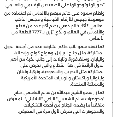
تطوراتها وتوجهاتها على الصعيدين الإقليمي والعالمي.
واطلع سموه على خاتم مرصع بالألماس تم اعتماده من
موسوعة جينيس للأرقام القياسية ومجلس الذهب
العالمي كأكثر خاتم ذهبي يضم أكبر عدد من قطع
والألماس في العالم، والذي تزين بـ 7777 قطعة من
الألماس.
كما تفقد سمو نائب حاكم الشارقة عدد من أجنحة الدول
المشاركة، مثل جناح البرازيل، وهونج كونج، وإيطاليا،
واليابان، وسنغافورة، وتايلاند، إلى جانب نخبة من أهم
الدول الرائدة في هذا القطاع والتي تحرص على
المشاركة مثل البحرين، والسعودية، وتركيا، ولبنان
وليتوانيا وباكستان والولايات المتحدة الأمريكية
والمملكة المتحدة.
كما زار سمو الشيخ عبدالله بن سالم القاسمي جناح
"مجوهرات سالم الشعيبي" الراعي "البلاتيني" للمعرض
متفقداً ما يضمه الجناح من أحدث التشكيلات
والمجوهرات التي تعرض لأول مرة في المعرض.