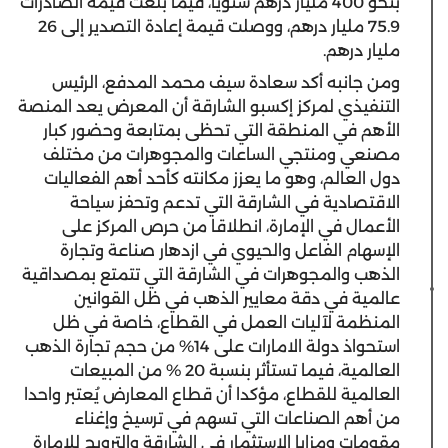
بنحو 400 مليار درهم سنوياً، فيما بلغت قيمة الصادرات
75.9 مليار درهم، ووصلت قيمة إعادة التصدير إلى 26
مليار درهم.
ومن جانبه أكد سعادة سيف محمد المدفع، الرئيس
التنفيذي لمركز إكسبو الشارقة أن المعرض يعد المنصة
الأهم في المنطقة التي تحظى بمتابعة وحضور كبار
مصنعي ومنتجي الساعات والمجوهرات من مختلف
دول العالم، وهو ما يعزز مكانته كأحد أهم الفعاليات
الاقتصادية في الشارقة التي تدعم وتحفز سياحة
الأعمال في الإمارة، انطلاقا من حرص المركز على
الإسهام الفاعل والحيوي في ازدهار صناعة وتجارة
الذهب والمجوهرات في الشارقة التي تتمتع بمصداقية
عالمية في دقة معايير الذهب في ظل القوانين
المنظمة لآليات العمل في القطاع، خاصة في ظل
استحواذ دولة الامارات على 14% من حجم تجارة الذهب
العالمية، فيما تستأثر بنسبة 20 % من المبيعات
العالمية للقطاع، مؤكدا أن قطاع المعارض يُعتبر واحدا
من أهم الصناعات التي تسهم في ترسيخ وإغناء
مقومات ومزايا الاستثمار في الشارقة والترويج للإمارة