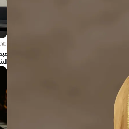
الثلاثاء 4 أغسط
عبد
الت