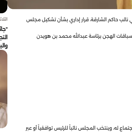
الثلاثاء 4 أغسط
نائب حاكم الشارقة، قرار إداري بشأن تشكيل مجلس
"جائ
لسباقات الهجن برئاسة عبدالله محمد بن هويدن
التج
وال
ماع له، وينتخب المجلس نائباً للرئيس توافقياً أو عبر