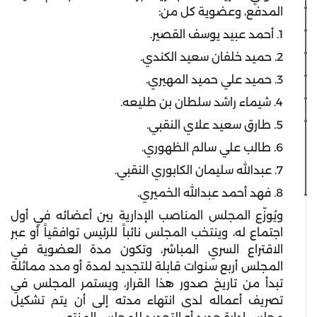
المدفع، وعضوية كل من:
1. أحمد عبيد يوسف القصير.
2. حميد خلفان سعيد الكندي.
3. حميد علي حميد المهيري.
4. شيماء راشد سلطان بن طليعه.
5. طارق سعيد علاي النقبي.
6. طالب علي سالم الظهوري.
7. عبدالله سليمان الكابوري النقبي.
8. فهد أحمد عبدالله الخميري.
ويُوزّع المجلس المناصب الإدارية بين أعضائه في أول
اجتماع له، وينتخب المجلس نائباً للرئيس توافقياً أو عبر
الاقتراع السري المباشر، وتكون مدة العضوية في
المجلس أربع سنوات قابلة للتجديد لمدة أو مدد مماثلة
تبدأ من تاريخ صدور هذا القرار، ويستمر المجلس في
تصريف أعماله لدى انتهاء مدته إلى أن يتم تشكيل