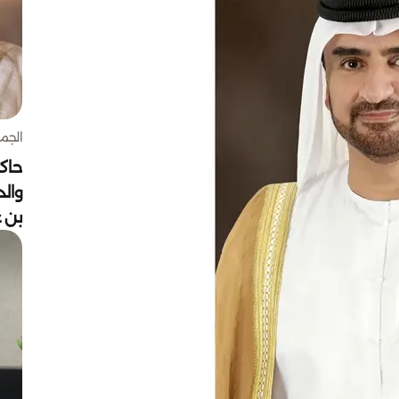
الجمعة 7 أغ
حاكم
وال
بن ع