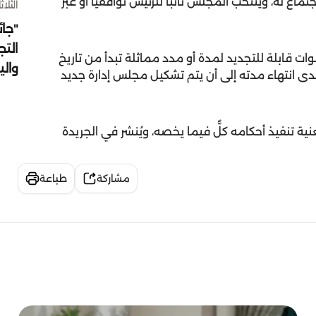
ماع له، وينتخب المجلس نائباً للرئيس توافقياً أو عبر
الثلاثاء 4 أغسط
"جائ
التج
ات قابلة للتجديد لمدة أو مدد مماثلة تبدأ من تاريخ
وال
ى انتهاء مدته إلى أن يتم تشكيل مجلس إدارة جديد
ية تنفيذ أحكامه كلٌّ فيما يخصه، ويُنشر في الجريدة
مشاركة
طباعة