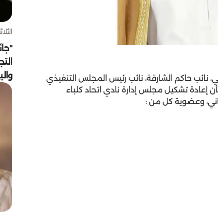
الثلاثاء 4 أغسط
"جائ
التج
وال
 نائب حاكم الشارقة، نائب رئيس المجلس التنفيذي
رقة، القرار الإداري رقم (12) لسنة 2018م، بشأن إعادة تشكيل مجلس إدارة نادي اتحاد كلباء
اني، وعضوية كل من :