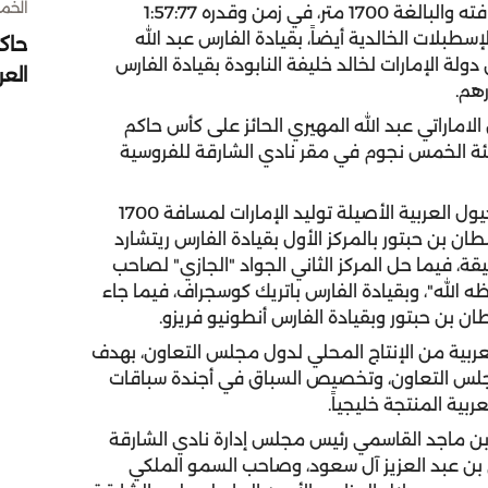
الخميس 30 
الأول بقيادة الفارس عبد الله الفيروز، بعد أن قطع مسافته والبالغة 1700 متر، في زمن وقدره 1:57:77
إسطبلات الخالدية أيضاً، بقيادة الفارس عبد الله
حاك
دولة الإمارات لخالد خليفة النابودة بقيادة الفارس
الع
لاماراتي عبد الله المهيري الحائز على كأس حاكم
 فئة الخمس نجوم في مقر نادي الشارقة للفروسية
كما شهد سموه منافسات الشوط الخامس خصص للخيول العربية الأصيلة توليد الإمارات لمسافة 1700
ان بن حبتور بالمركز الأول بقيادة الفارس ريتشارد
حيث قطع المسافة في زمن وقدره 2:00:73 دقيقة، فيما حل المركز الثاني الجواد "الجازي" لصاحب
ه الله"، وبقيادة الفارس باتريك كوسجراف، فيما جاء
ان بن حبتور وبقيادة الفارس أنطونيو فريزو.
بية من الإنتاج المحلي لدول مجلس التعاون، بهدف
 مجلس التعاون، وتخصيص السباق في أجندة سباقات
بية المنتجة خليجياً.
 بن ماجد القاسمي رئيس مجلس إدارة نادي الشارقة
 بن عبد العزيز آل سعود، وصاحب السمو الملكي