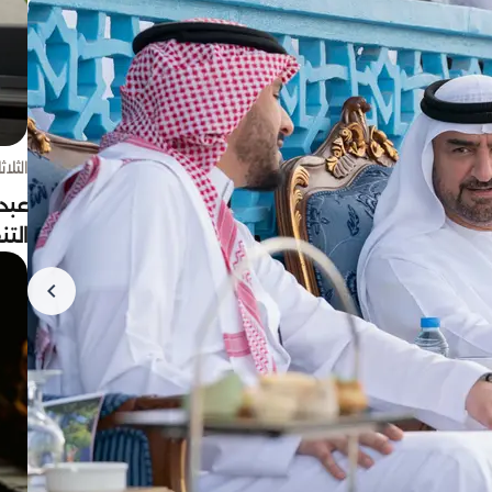
الثلاثاء 4 أغسط
عبد
الت