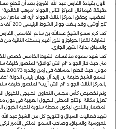
دقيقة، فيما نال المركز الثاني الجواد "مرهب الخالدية" ل
العضيب، وحقق المركز الثالث الجواد "أيه اف ماهر"، من 
تاج أوشي، وقد بلغت جوائز الشوط الرئيسي 200 ألف درهم.
كما كرم سمو الشيخ عبدالله بن سالم القاسمي الفارس ا
الشارقة لقفز الحواجز والذي أقيم بنسخته الثانية من
والسباق بداية الشهر الجاري.
متر، حيث فاز الجواد "ام اتش توافق" لمنصور خليفة سلط
مولن، 
السمو الشيخ خليفة بن زايد آل نهيان رئيس الدولة "حفظ
بالمركز الثالث الجواد "ام اتش أريب" لمنصور خليفة سلط
وتم تخصيص كأس مجلس التعاون الخليجي للخيول العر
تعزيز مكانة الإنتاج المحلي للخيول العربية في دول
المضمار بالنادي، ليكون محطة سنوية لنخبة الخيول العر
شهد فعاليات السباق والتتويج كل من الشيخ عبد الله
للفروسية والسباق، وصاحب السمو الملكي الأمير تركي