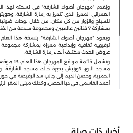
ويُقدم "مهرجان أضواء الشارقة" في نسخته لهذا ال
العمراني المميز الذي تتميز به إمارة الشارقة، وهويت
للسياح والزوار من كل مكان، من خلال لوحات ضوئية 
بمشاركة 7 فنانين عالميين، ومجموعة مبدعة من الفنانين الناشئين على مدار 12 ليلة متواصلة.
ويعود "مهرجان أضواء الشارقة" بنسخة هذا العا
ترفيهية ثقافية وإبداعية مميزة بمشاركة مجموعة من
عروض الحدث مختلف أنحاء إمارة الشارقة.
وتشمل قائمة 
مسجد النور، كورنيش بحيرة خالد، مسجد الشارقة، وا
الحمرية، وحصن الذيد، إلى جانب سد الرفيصة في خورف
أحمد القاسمي في دبا الحصن، وكذلك مبنى المقر الرئي
أخبار ذات صلة