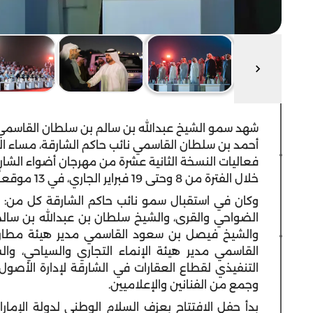
شهد سمو الشيخ عبدالله بن سالم بن سلطان القاسمي
أحمد بن سلطان القاسمي نائب حاكم الشارقة، مساء اليو
فعاليات النسخة الثانية عشرة من مهرجان أضواء الشارق
خلال الفترة من 8 وحتى 19 فبراير الجاري، في 13 موقعاً من معالم ومدن ومناطق إمارة الشارقة.
وكان في استقبال سمو نائب حاكم الشارقة كل من: 
الضواحي والقرى، والشيخ سلطان بن عبدالله بن سالم 
والشيخ فيصل بن سعود القاسمي مدير هيئة مطار ا
القاسمي مدير هيئة الإنماء التجاري والسياحي، 
التنفيذي لقطاع العقارات في الشارقة لإدارة الأصول،
وجمع من الفنانين والإعلاميين.
بدأ حفل الافتتاح بعزف السلام الوطني لدولة الإما