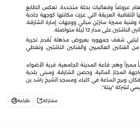
عام عروضاً وفعاليات بحلة متجددة، تعكس الطابع
ها الثقافية العريقة التي عززت مكانتها كوجهة جاذبة
وفنية مميزة ستزيّن مباني ووجهات إمارة الشارقة،
م ليلبي شغف جمهوره بعروض مذهلة تُقدم تجربة
 الفنانين العالميين والفنانين الناشئين، وتغطي
مواقع المهرجان هذا العام، 13 موقعاً مميزاً وهم: قاعة المدينة الجامعية، قرية الأضواء،
جهة المجاز المائية، وحصن الشارقة، ومبنى بلدية
كان، وبرج الساعة في كلباء، ومسجد الشيخ راشد بن
سي لشركة "بيئة".
مشاركة
طباعة