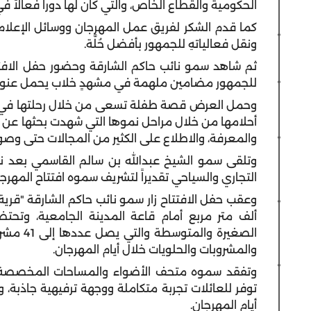
الحكومية والقطاع الخاص، والتي كان لها دوراً فعالاً ف
كما قدم الشكر لفريق عمل المهرجان ووسائل الإعلام 
ونقل فعالياتهِ للجمهور بأفضل حُلَّة.
ثم شاهد سمو نائب حاكم الشارقة وحضور حفل الافتتاح
للجمهور مضامين ملهمة في مشهدٍ خلاب يحمل عنوان "
وحمل العرض قصة طفلة تسعى من خلال رحلتها في الح
أحلامها من خلال مراحل نموها التي شهدت بحثها عن ا
والمعرفة، والاطلاع على الكثير من المجالات حتى وصو
وتلقى سمو الشيخ عبدالله بن سالم القاسمي بعد نه
التجاري والسياحي تقديراً لتشريف سموه افتتاح المهرجا
ألف متر مربع أمام قاعة المدينة الجامعية، وتح
الصغيرة 
والمشروبات والحلويات خلال أيام المهرجان.
وتفقد سموه متحف الأضواء والمساحات المخصصة للأ
أيام المهرجان.