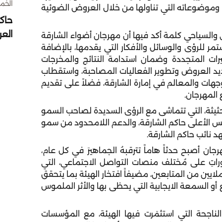
الخميس 30 
ي العام 2011م، وأبرز محطاته وموضوعاته التي تناولها من خلال العروض الضوئية
حاك
الع
ي والسياحي كلمة أكد فيها أن مهرجان أضواء الشارقة
تمر للرؤى والوسائل والأفكار التي يقدمها، بالإضافة
يرات المتجددة وضمان استدامة النتائج والمخرجات
جديد العروض وتطوير الفعاليات المصاحبة، واستقطاب
وجهات والمعالم في إمارة الشارقة، فضلاً على تقديم
المهرجان.
حثيثة، التي تتماشى مع الرؤى السديدة لصاحب السمو
 الأعلى حاكم الشارقة، والدعم اللامحدود من سمو
نائب حاكم الشارقة.
ان أصبح حدثاً هاماً تترقبهُ الجماهيرَ في كل عام،
وراتِ على مُختلف منصات التواصل الاجتماعي، التي
لملايين من المتابعين، مضيفاً افتخار الهيئة بما يتحقق
أو السمعة الايجابية التي يحظى بها والأثر الملموس
لناجحة التي استثمَرت فيها الهيئة، مع المؤسسات