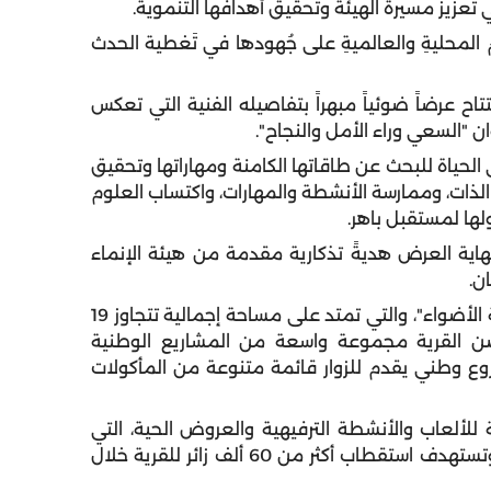
ي تعزيز مسيرة الهيئة وتحقيق أهدافها التنموية.
المحليةِ والعالميةِ على جُهودها في تَغطية الحدث
 عرضاً ضوئياً مبهراً بتفاصيله الفنية التي تعكس
السعي وراء الأمل والنجاح".
ياة للبحث عن طاقاتها الكامنة ومهاراتها وتحقيق
لذات، وممارسة الأنشطة والمهارات، واكتساب العلوم
لها لمستقبل باهر.
اية العرض هديةً تذكارية مقدمة من هيئة الإنماء
ن.
وعقب حفل الافتتاح زار سمو نائب حاكم الشارقة "قرية الأضواء"، والتي تمتد على مساحة إجمالية تتجاوز 19
تضن القرية مجموعة واسعة من المشاريع الوطنية
والمتوسطة والتي يصل عددها إلى 41 مشروع وطني يقدم للزوار قائمة متنوعة من المأكولات
لعاب والأنشطة الترفيهية والعروض الحية، التي
توفر للعائلات تجربة متكاملة ووجهة ترفيهية جاذبة، وتستهدف استقطاب أكثر من 60 ألف زائر للقرية خلال