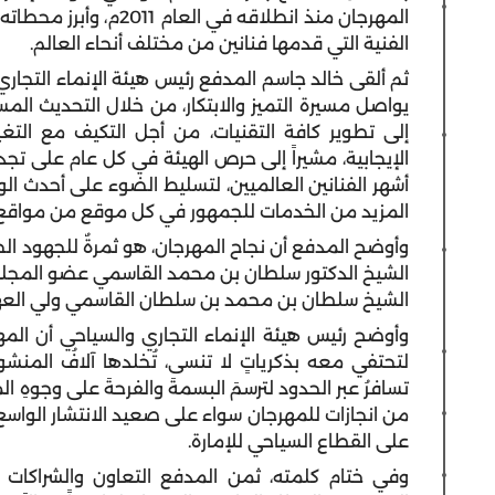
المهرجان منذ انطلاقه ف
الفنية التي قدمها فنانين من مختلف أنحاء العالم.
ثم ألقى خالد جاسم المدفع رئيس هيئة الإنماء التجار
يواصل مسيرة التميز والابتكار، من خلال التحديث المس
إلى تطوير كافة التقنيات، من أجل التكيف مع التغ
الإيجابية، مشيراً إلى حرص الهيئة في كل عام على ت
أشهر الفنانين العالميين، لتسليط الضوء على أحدث ال
المزيد من الخدمات للجمهور في كل موقع من مواقع 
وأوضح المدفع أن نجاح المهرجان، هو ثمرةٌ للجهود ال
الشيخ الدكتور سلطان بن محمد القاسمي عضو المجلس
الشيخ سلطان بن محمد بن سلطان القاسمي ولي العهد 
وأوضح رئيس هيئة الإنماء التجاري والسياحي أن المهرج
لتحتفي معه بذكرياتٍ لا تنسى، تُخلدها آلافُ المنش
تسافرُ عبر الحدود لترسمَ البسمةَ والفرحةَ على وجوهِ ا
من انجازات للمهرجان سواء على صعيد الانتشار الواسع 
على القطاع السياحي للإمارة.
وفي ختام كلمته، ثمن المدفع التعاون والشراكات ا