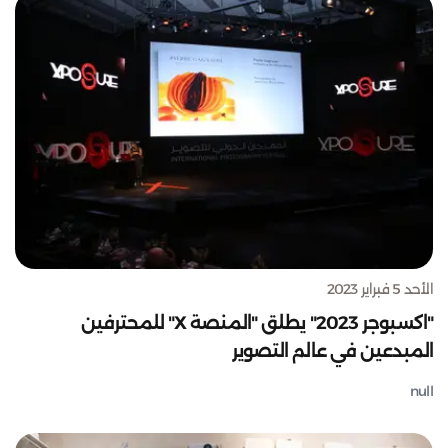
الأحد 5 فبراير 2023
"اكسبوجر 2023" يطلق "المنصة X" للمحترفين
المبدعين في عالم التصوير
null