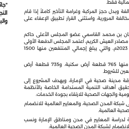
مالية فقط.
"جائ
فة وبدل حجز المركبة وغرامة التأخير كاملاً إذا قام
التج
الفة المرورية، واستثنى القرار تطبيق الإعفاء على
وال
لطان بن محمد القاسمي عضو المجلس الأعلى حاكم
وفير مصادر العيش الكريم، اعتمد المجلس الدفعة الأولى
من مستحقي الأراضي السكنية والاستثمارية للعام 2023م، والتي يبلغ إجمالي المنتفعين منها 1500
وتوزعت قطع الأراضي على مدن ومناطق الإمارة منها 765 قطعة أرض سكنية، و735 قطعة أرض
فعين للشروط.
ة مدينة صحية في الإمارة، ويهدف المشروع إلى
حقيق أهداف التنمية المستدامة الخاصة بالأنظمة
مية والجهات الصحية للارتقاء بجودة الخدمات.
 شبكة المدن الصحية، والمعايير العالمية للانضمام
صحية العالمية.
 لدراسة المعايير في مدن ومناطق الإمارة ونسب
للانضمام لشبكة المدن الصحية العالمية.