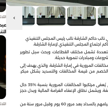
الثلاثاء 4 أغسط
عبد
الت
نائب حاكم الشارقة نائب رئيس المجلس التنفيذي
اكم اجتماع المجلس التنفيذي لإمارة الشارقة.
عددة تشمل مختلف القطاعات، وبحث سبل تطوير
شروعات ومبادرات تنموية حديثة.
خالفات المرورية في إمارة الشارقة، والذي يهدف إلى
لخصم من قيمة المخالفات والتسديد بشكل مبكر،
وبحسب القرار الذي سيبدأ تطبيقه من 1 ابريل 2023م يُعفى مرتكبوا المخالفات المرورية بنسبة 35‎%‎ حال
خ ارتكاب المخالفة، ويشمل نطاق الإعفاء الغرامة المالية وبدل حجز
الثلاثاء 4 أغسط
ويعفى مرتكبوا المخالفات المرورية بنسبة 25‎%‎ حال قيامهم بالسداد بعد مرور 60‎ يوم وقبل مرور سنة من