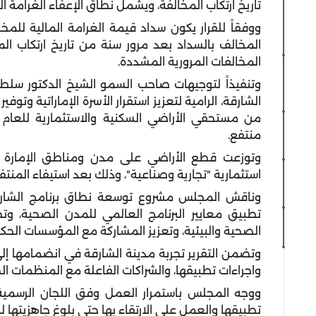
تاريخ ارتكاب المخالفة، ويشمل نطاق الإعفاء الغرامة ال
ووفقاً للقرار يكون سداد قيمة الغرامة المالية للمخال
المخالف بالسداد بعد مرور سنة من تاريخ ارتكاب المخ
المخالفات المرورية المشددة.
وتنفيذاً لتوجيهات صاحب السمو الشيخ الدكتور س
الشارقة، الرامية لتعزيز استقرار الأسرة الإماراتية وت
منتفع.
استثمارية "تجارية وصناعية"، وذلك بعد استيفاء المنت
وناقش المجلس مشروع توسعة نطاق برنامج الشارق
تطبيق معايير البرنامج العالمي للمدن الصحية، وت
الصحية والبيئية، وتعزيز المشاركة مع المؤسسات الحكو
وتضمن التقرير تجربة مدينة الشارقة في انضمامها إلى
واجراءات تطبيقها، والشراكات الفاعلة مع المنظمات ال
ووجه المجلس باستمرار العمل وفق اللجان الرسمية
تطبيقها والعمل على الارتقاء بها حتى بلوغ جاهزيتها 