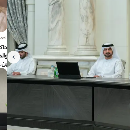
الجمعة 7 أغ
حاكم
وال
بن ع