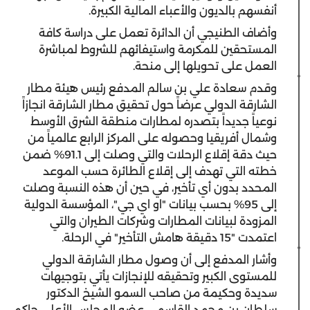
أنفسهم بالديون والأعباء المالية الكبيرة.
وأضاف الطنيجي أن الدائرة تعمل على دراسة كافة
المستحقين للمكرمة واستيفائهم للشروط لمباشرة
العمل على تحويلها إلى منحة.
وقدم سعادة علي بن سالم المدفع رئيس هيئة مطار
الشارقة الدولي عرضاً حول تحقيق مطار الشارقة انجازاً
نوعياً جديداً بتصدره لمطارات منطقة الشرق الأوسط
وشمال أفريقيا وحصوله على المركز الرابع عالمياً من
حيث دقة إقلاع الرحلات والتي وصلت إلى 91.1% ضمن
خطته التي تهدف إلى إقلاع الطائرة حسب الموعد
المحدد بدون أي تأخير، في حين أن هذه النسبة وصلت
إلى 95% بحسب بيانات "او اي جي"، المؤسسة الدولية
المزودة لبيانات المطارات وشركات الطيران والتي
اعتمدت "15 دقيقة هامش التأخير" في الرحلة.
وأشار المدفع إلى أن وصول مطار الشارقة الدولي
للمستوى الكبير وتحقيقه للإنجازات يأتي بتوجيهات
سديدة وحكيمة من صاحب السمو الشيخ الدكتور
سلطان بن محمد القاسمي عضو المجلس الأعلى حاكم