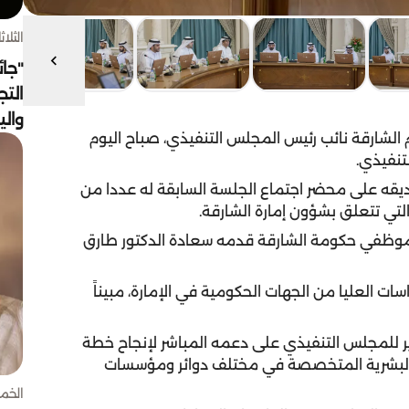
الثلاثاء 4 أغسط
"جائ
التج
وال
الشارقة نائب رئيس المجلس التنفيذي، صباح اليوم
تنفيذي.
قه على محضر اجتماع الجلسة السابقة له عددا من
تي تتعلق بشؤون إمارة الشارقة.
 لموظفي حكومة الشارقة قدمه سعادة الدكتور طارق
ت العليا من الجهات الحكومية في الإمارة، مبيناً
دير للمجلس التنفيذي على دعمه المباشر لإنجاح خطة
ر البشرية المتخصصة في مختلف دوائر ومؤسسات
الخميس 30 