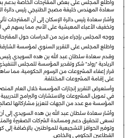
واطلع المجلس على بعض المقترحات الخاصة بدعم بع
سعادة المهندس خليفة مصبح الطنيجي رئيس دائرة الإ
وأشار سعادة رئيس دائرة الإسكان إلى أن المقترحات تأ
وتخفيف الأعباء المعيشية على الأسر، مما يسهم في اس
ووجه المجلس بإجراء مزيد من الدراسات حول المقترحات
واطلع المجلس على التقرير السنوي لمؤسسة الشارقة لدعم ا
وقدم سعادة سلطان عبد الله بن هده السويدي رئيس 
الريادية "رواد" شكر وتقدير المؤسسة للمجلس التنفيذ
قرار إعفاء المشروعات من الرسوم الحكومية، مما ساهم
على إقامة المشروعات المختلفة.
وأستعرض التقرير إنجازات المؤسسة خلال العام المنصرم
في تمويل المشروعات والاستشارات والبرامج التدريبية 
المؤسسة مع عدد من الجهات لتعزيز مشاركاتها لصالح
وأشار سعادة سلطان عبد الله بن هده السويدي إلى أن 
تسعى لتحقيق دعم ومساندة الشركات الصغيرة والمتوسطة
وتوفير الحوافز التشجيعية للمواطنين، بالإضافة إل
القطاعين الحكومي والخاص.