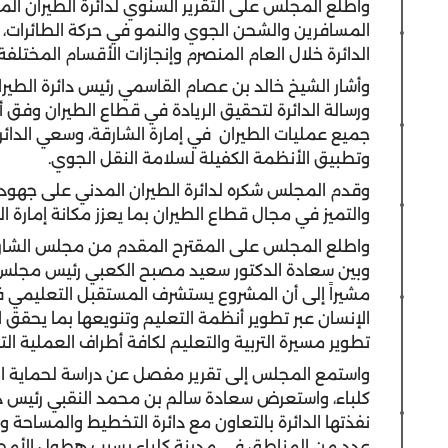
المسافرين والشحن الجوي والنمو في حركة الطائرات، و
الدائرة خلال العام المنصرم وإنجازات الأقسام المختلفة
وأشار الشيخ خالد بن عصام القاسمي رئيس دائرة الطيران 
ورسالة الدائرة لتحقيق الريادة في قطاع الطيران وفق
جميع عمليات الطيران في إمارة الشارقة، وسعي الدائرة 
وتطبيق الأنظمة الكفيلة لسلامة النقل الجوي.
وقدم المجلس شكره لدائرة الطيران المدني على جهوده
والتميز في مجال قطاع الطيران بما يعزز مكانة إمارة 
واطلع المجلس على المقترح المقدم من مجلس الشارقة 
وبين سعادة الدكتور سعيد مصبح الكعبي رئيس مجلس ا
مشيراً إلى أن المشروع يستشرف المستقبل التعليمي ف
الإنسان عبر تطوير أنظمة التعليم وتنويعها بما يحقق
تطوير مسيرة التربية والتعليم لكافة أطراف العملية الت
واستمع المجلس إلى تقرير مفصل عن دراسة لحماية الم
كلباء، واستعرض سعادة سالم بن محمد النقبي رئيس دائرة 
نفذتها الدائرة بالتعاون مع دائرة التخطيط والمساحة و
عدد من المناطق في مدينة كلباء بسبب هطول الأمطار