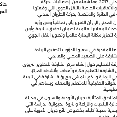
واطلع المجلس على التقرير السنوي لدائرة الطيران المدني 2017، وما شمله من إحصائيات لحركة
حاك
الاتفاقيات الخاصة بالنقل الجوي التي وقعتها
الع
 في الدائرة والمتصلة بحركة الطيران المدني.
المدني الى أن التقرير يأتي تماشياً وفق رؤية
 أحدث المعايير العالمية لضمان تحقيق سلامة وأمن
لتعزيز مكانة الإمارة عالمياً وتطوير النقل الجوي
ا المقدرة في سعيها الدؤوب لتحقيق الريادة
الشارقة على الصعيد المحلي والعالمي.
للتعليم حول إنشاء مركز الشارقة للتطوير التربوي،
لشارقة للتعليم فكرة وأهداف وأنشطة المركز،
ي الإمارة والذي يتمشى مع رؤية الشارقة في تنمية
 الفوائد الحقيقية للمتعلم والمعلم ويساهم في
عليمية.
ناطق المتأثرة بجريان الأودية والسيول في مدينة
البلديات والزراعة والثروة الحيوانية الدراسة التي
بلدية مدينة كلباء، بخصوص تأثير جريان الأدوية على
 الغزيرة.