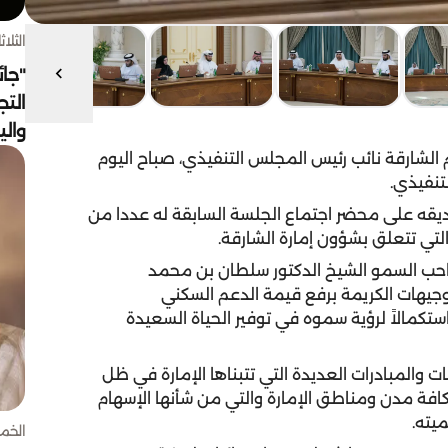
الثلاثاء 4 أغسط
"جائ
التج
وال
الشارقة نائب رئيس المجلس التنفيذي، صباح اليوم
تنفيذي.
قه على محضر اجتماع الجلسة السابقة له عددا من
تي تتعلق بشؤون إمارة الشارقة.
احب السمو الشيخ الدكتور سلطان بن محمد
جيهات الكريمة برفع قيمة الدعم السكني
لف درهم، التي تأتي استكمالاً لرؤية سموه في توفير الحياة السعيدة
والمبادرات العديدة التي تتبناها الإمارة في ظل
فة مدن ومناطق الإمارة والتي من شأنها الإسهام
يته.
الخميس 30 