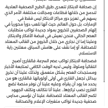
إن صحافة الابتكار تتعدى طرق الطرح الصحفية العادية،
لندمج من خلالها قطاعات ومجالات مختلفة، الأمر الذي
يسهم في تعزيز دور مراكز الابتكار ليس فقط في
الإمارات، بل حول العالم، حيث أنها تلعب دوراً محورياً في
إلهام الصحفيين للخروج بمواد جديدة تواكب متطلبات
العصر الحالي، فنحن نعيش في قبضة الأفكار والابتكار،
وعلينا إما ان نجاري من خلال الخروج من القالب المعتاد
للصحافة، أو إما نقف على هامش السباق، معلنين راية
الاستسلام.
فصحافة الابتكار تواكب عصر السرعة، فالقارئ أصبح
انتقائياً وملولاً، وليس لديه الوقت الكافي لمتابعة الأخبار
ومستجدات العصر بشكل متعمق، ولذلك علينا أن نخرج
ببدائل تجعل القارئ في أولى أولوياتها، فالقارئ هو من
يحدد ما يود أن يقرأه، وعليه علينا أن نوفر منصة تضع
القارئ نصب تركيزها... علينا أنا نتكاتف ونكثف الجهود
لكسر القالب المعتاد للصحافة، علينا أن نؤسس مدارس
صحفية جديدة تواكب متغيرات الإعلام والصحافة