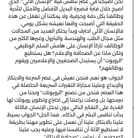
نحن أصبحنا في عصر ننافس فيه "الإنسان الآلي"، الذي
أصبح خلال فترة قصيرة البديل الأفضل والأمثل لتأدية
وظائفنا بكل دقة وحرفية، ولا يمكننا أن نغفل عن هذه
الحقيقة التي أصبحت واقعا نعيشه بشكل يومي.
فالإنسان الآلي احترف وبدأ يحتكر العديد من المجالات
مثل مجال الطب، والهندسة، والبترول وغيرها الكثير من
الوظائف، تاركاً الإنسان على هامش السلم الوظيفي،
ولكن ماذا عن الصحافة والإعلام؟ هل يستطيع
"الروبوت" أن يستبدل الصحفيين والإعلاميين ويقوم
بوظائفهم؟
الجواب هو نعم، فنحن نعيش في عصر السرعة والابتكار
والإبداع، وعلينا مجاراة التغيرات السريعة الحاصلة في
هذا العصر، فنحن من نصنع "الروبوتات" ونحنا من
نبرمجها، بل وصلت براعتنا إلى اختراع وتطوير روبوتات لها
القدرة على التفكير الذاتي دون تدخل الإنسان، فالآلة
بدأت تنافس البشر في الذكاء... فما الحل؟ الجواب بسيط،
علينا بالابتكار، علينا أن نعمل على تطوير مهننا بطريقة
لا تستطيع الآلة أن تنافسنا فيها، وعليه يجب علينا
كصحفيين أن نمارس "صحافة الابتكار".