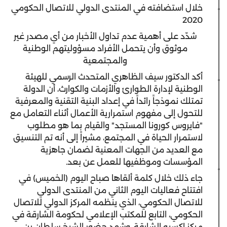
خلال استضافته في المنتدى الدولي للاتصال الحكومي
2020
شدّد على أهمية عدم تداول الأخبار من أي مصدر غير
موثوق وأن يتحمل الأفراد مسؤوليتهم الوطنية
والمجتمعية
أكد الدكتور سيف الظاهري المتحدث الرسمي للهيئة
الوطنية لإدارة الطوارئ والأزمات والكوارث، أن الدولة
تمتلك نموذجاً رائداً في إعداد البنية التقنية والمعرفية
للتحول إلى مفهوم استمرارية الأعمال أثناء التعامل مع
"فايروس كورونا المستجد" والقيام بما هو مطلوب
لاستمرار الحياة في المجتمع، مشيراً إلى أنه تم التنسيق
مع العديد من الجهات المعنية لضمان جاهزية
المؤسسات وموظفيها للعمل عن بعد.
جاء ذلك خلال كلمة ألقاها صباح اليوم (الخميس) في
افتتاح فعاليات اليوم الثاني من المنتدى الدولي
للاتصال الحكومي، الذي ينظمه المركز الدولي للاتصال
الحكومي، التابع للمكتب الإعلامي لحكومة الشارقة في
مركز إكسبو الشارقة، وشهد حضور الشيخ سلطان بن