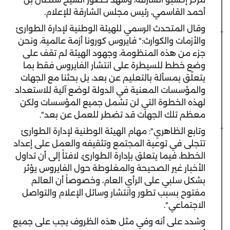
أحمد القاسمي، رئيس مجلس الشارقة للإعلام.
وقال المتحدث الرسمي للهيئة الوطنية لإدارة الطوارئ
والأزمات والكوارث:" فايروس كورونا أزمة عالمية، ونحن
جزء من هذه المنظومة، وجهود الهيئة لم تقف على
وضع خطط للسيطرة على انتشار الفايروس فقط بما
يتعلّق بمسألة بالتعليم عن بعد، بل بحثنا مع الجهات
والمؤسسات المعنية في الدولة لوضع آلية للاستعداد
لهذه الخطوة التي لن تشمل جميع المؤسسات ولكن
معظم تلك الجهات قد تضطر للعمل عن بعد".
وتابع الظاهري": مهام الهيئة الوطنية لإدارة الطوارئ
تتجلى في توعية المجتمع وتثقيفه والعمل على إعداد
الخطط، فيما يتعلق بإدارة الطوارئ، لافتاً إلى أن تداول
الأخبار غير الصحيحة والمغلوطة حول الفايروس يؤثر
بشكل سلبي على الرأي العام، وخصوصاً أن العالم
مفتوح بسبب تطور وانتشار وسائل الإعلام والتواصل
الاجتماعي".
وشدد على أنه وفي مثل هذه الظروف يجب على جميع