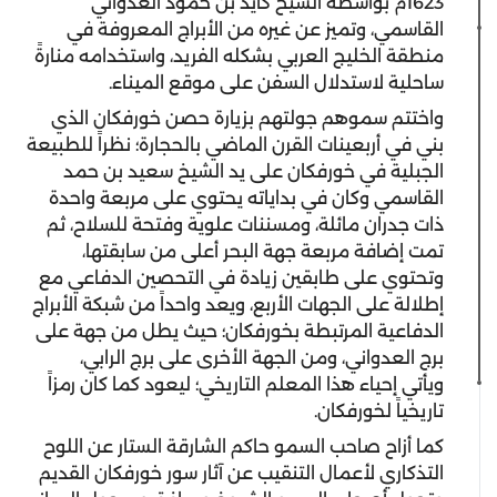
1623م بواسطة الشيخ كايد بن حمود العدواني
القاسمي، وتميز عن غيره من الأبراج المعروفة في
منطقة الخليج العربي بشكله الفريد، واستخدامه منارةً
ساحلية لاستدلال السفن على موقع الميناء.
واختتم سموهم جولتهم بزيارة حصن خورفكان الذي
بني في أربعينات القرن الماضي بالحجارة؛ نظراً للطبيعة
الجبلية في خورفكان على يد الشيخ سعيد بن حمد
القاسمي وكان في بداياته يحتوي على مربعة واحدة
ذات جدران مائلة، ومسننات علوية وفتحة للسلاح، ثم
تمت إضافة مربعة جهة البحر أعلى من سابقتها،
وتحتوي على طابقين زيادة في التحصين الدفاعي مع
إطلالة على الجهات الأربع، ويعد واحداً من شبكة الأبراج
الدفاعية المرتبطة بخورفكان؛ حيث يطل من جهة على
برج العدواني، ومن الجهة الأخرى على برج الرابي،
ويأتي إحياء هذا المعلم التاريخي؛ ليعود كما كان رمزاً
تاريخياً لخورفكان.
كما أزاح صاحب السمو حاكم الشارقة الستار عن اللوح
التذكاري لأعمال التنقيب عن آثار سور خورفكان القديم