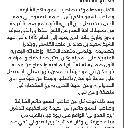
جاذبيتها السياحية.
انتقل بعدها موكب صاحب السمو حاكم الشارقة
وصاحب السمو حاكم رأس الخيمة للصعود إلى قمة
الجبل حيث يطل «برج الرابي» الذي يتميز بعمارة فريدة
من نوعها، لإزاحة الستار عن اللوح التذكاري الذي يعرف
بالبرج وتاريخ بنائه الذي يعود إلى العام 1915 م في عهد
الشيخ سعيد بن حمد بن ماجد القاسمي ويتميز
بتصميمه الهندسي متعدد الأشكال وإطلالته البصرية
المتميزة على المدينة وكان يعتبر خط الدفاع والمراقبة
الأول ضمن سلسلة أبراج المراقبة والدفاع عن مدينة
خورفكان في مواجهة الطامعين، فهو يعتلي رابية تطل
على مدينة خورفكان بأكملها، ويرتبط من جهة مع «برج
العدواني»، ومن الجهة الأخرى بـ«برج المقصار» في
منطقة وادي شي.
بعد ذلك توجه كل من صاحب السمو حاكم الشارقة
وصاحب السمو حاكم رأس الخيمة ومرافقيهم لتدشين
"برج العدواني" الواقع على ربوة جبل بالقرب من
ميناء خورفكان، وكان قد شيد" برج العدواني " في عام