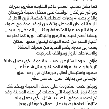
كما دشن صاحب السمو حاكم الشارقة مشروع بحيرات
ونوافير خورفكان الواقعة على مدخل مدينة خورفكان
والذي يضم 4 بحيرات اصطناعية ضخمة، تزين الأطراف
الأربعة لميدان المدخل، وتتضمن نوافير عدة، مع أضواء
ملونة تنير مياهها المتدفقة، ويكتسي المدخل والميدان
ببساط أخضر تحيط به الزهور والنباتات البرية كما تطوقه
أشجار السدر من كافة الجهات ليتحول معها المكان
برمته إلى متنزه، يضم العديد من ممرات المشاة
والاستراحات للزوار ومواقف للمركبات.
وأزاح سموه الستار عن نصب المقاومة الذي يحمل دلالة
تاريخية ورمزية لعراقة المدينة، ويمثل شاهداً على
صمود واستبسال أهالي خورفكان في وجه الغزو
البرتغالي في بدايات القرن الخامس عشر.
ويرتفع نصب المقاومة، على مدخل المدينة ويتخذ شكل
خوذة ترمز للمقاومة التي حصلت في هذه المدينة، وقد
تم تصميم موقع النصب بالشكل الذي يجعل منه
متنزهاً للعامة يضيف على جمال خورفكان ويعزز