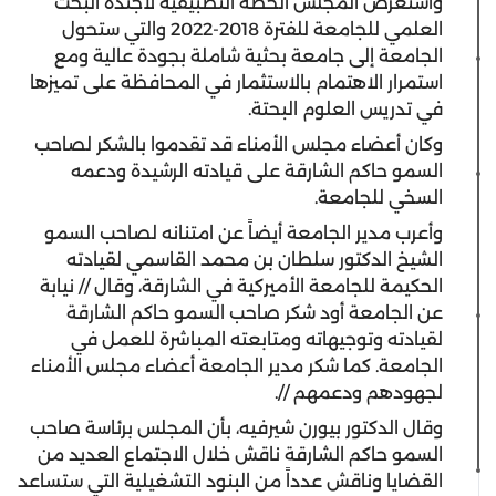
واستعرض المجلس الخطة التطبيقية لأجندة البحث
العلمي للجامعة للفترة 2018-2022 والتي ستحول
الجامعة إلى جامعة بحثية شاملة بجودة عالية ومع
استمرار الاهتمام بالاستثمار في المحافظة على تميزها
في تدريس العلوم البحتة.
وكان أعضاء مجلس الأمناء قد تقدموا بالشكر لصاحب
السمو حاكم الشارقة على قيادته الرشيدة ودعمه
السخي للجامعة.
وأعرب مدير الجامعة أيضاً عن امتنانه لصاحب السمو
الشيخ الدكتور سلطان بن محمد القاسمي لقيادته
الحكيمة للجامعة الأميركية في الشارقة، وقال // نيابة
عن الجامعة أود شكر صاحب السمو حاكم الشارقة
لقيادته وتوجيهاته ومتابعته المباشرة للعمل في
الجامعة. كما شكر مدير الجامعة أعضاء مجلس الأمناء
لجهودهم ودعمهم //.
وقال الدكتور بيورن شيرفيه، بأن المجلس برئاسة صاحب
السمو حاكم الشارقة ناقش خلال الاجتماع العديد من
القضايا وناقش عدداً من البنود التشغيلية التي ستساعد