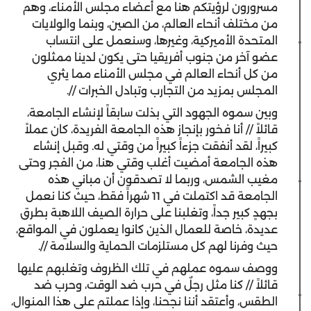
مسرورون لرؤيتكم هنا مع أعضاء مجلس الأمناء، وهم
من مختلف أنحاء العالم، من الصين، وبنما والولايات
المتحدة الأميركية، وغيرها، وسنعمل على انتساب
عضو آخر من جنوب أفريقيا حتى يكون لدينا ممثلون
من كل أنحاء العالم في مجلس الأمناء مما يثري
المجلس بمزيد من التجارب وتبادل الخبرات //.
وبين سموه الجهود التي بذلت سابقاً لإنشاء الجامعة،
قائلاً // أنا فخور بإنجاز هذه الجامعة الفريدة، كان عملاً
كبيراً، لقد أنفقت جزءاً كبيراً من وقتي له. وقبل إنشاء
هذه الجامعة أمضيت أغلب وقتي هنا، من الفجر وحتى
مغيب الشمس، وربما لا تصدقون أن مباني هذه
الجامعة قد اكتملت في 11 شهراً فقط، حيث كنا نعمل
بجهدٍ كبير جداً، وتغلبنا على حرارة الصيف اللاهبة بطرق
عديدة، خاصة للعمال الذين كانوا يعملون في المواقع،
حيث وفرنا لهم كل مستلزمات الحماية والسلامة //.
ووصف سموه عملهم في تلك الظروف وتغلبهم عليها
قائلاً // كنا مثل رجلٌ في حرب ضد الوقت، وحرب ضد
الطقس، وأعتقد أننا نجحنا، وإذا عملتم على هذا المنوال،