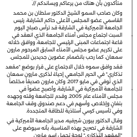
متأكدون بأن هناك من يرعاكم ويساندكم //.
وكان صاحب السمو الشيخ الدكتور سلطان بن محمد
القاسمي عضو المجلس الأعلى حاكم الشارقة، رئيس
الجامعة الأميركية في الشارقة قد ترأس صباح اليوم
السبت اجتماع مجلس أمناء الجامعة الذي انعقد في
قاعة اجتماعات المبنى الرئيسي للجامعة، ووافق خلاله
على تكريم عضو مجلس الأمناء السابق المرحوم مارون
سمعان، كما رحب بانضمام عضوين جديدين للمجلس.
فقد وافق سموه خلال الاجتماع على قرار بوضع "مقعد
تذكاري" في الحرم الجامعي إحياءً لذكرى مارون سمعان
الذي توفي في مايو 2017. وكان مارون صديقاً مخلصاً
للجامعة الأميركية في الشارقة، وأصبح عضواً في
مجلس الأمناء عام 2005. وقدم للجامعة وقته وجهده
بتفانٍ وإخلاص، وأسهم في دعم صندوق وقف الجامعة
وفي تأسيس كرسي أستاذية للطاقة المتجددة.
وقال الدكتور بيورن شيرفيه، مدير الجامعة الأميركية في
الشارقة في تصريح بهذه المناسبة، بأنه سيوضع على
"المقعد التذكاري" لوحة تحمل اسم مارون