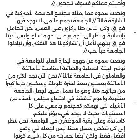
وأحببتم عملكم فسوف تنجحون //.
وتحدث سموه عما يمثله مجتمع الجامعة الأميركية في
الشارقة قائلاً // الجامعة تجمع عالمي، لا توجد فيها
فوارق، وكل الناس هنا يركزون على العمل، نحن نتعامل
بإنسانية، وننظر الى الجميع على نحوٍ متساو، وليس لدينا
فوارق بينهم. نأمل أن تشاركوننا هذا التفكير، وأن تبادلوا
الجامعة حباً بحب //.
وتحدث سموه عن جهود الإدارة العليا للجامعة في
توفير البيئة العملية والحياتية المناسبة للأساتذة
والعاملون في الجامعة قائلاً // نحن الآن نجد الكثير من
الأساتذة يعملون معنا لفترة طويلة، ويمضون جزءاً كبيراً
من حياتهم هنا، وهو ما نعمل عليها لجعل الجامعة
متفردة. واليوم تناقشنا في اجتماع مجلس الأمناء عن
الأشياء التي تهمكم كمجتمع جامعي، على كل
المستويات، بحيث لا يوجد شيء يؤثر عليكم،
كأساتذة، وعلى بقية الموظفين في الجامعة. نحن ننظر
إلى كل شخص يعمل معنا، ليس لجعله في وضعٍ
أفضل فقط، ولكن أيضاً لحمايته من كل شيء. كونوا