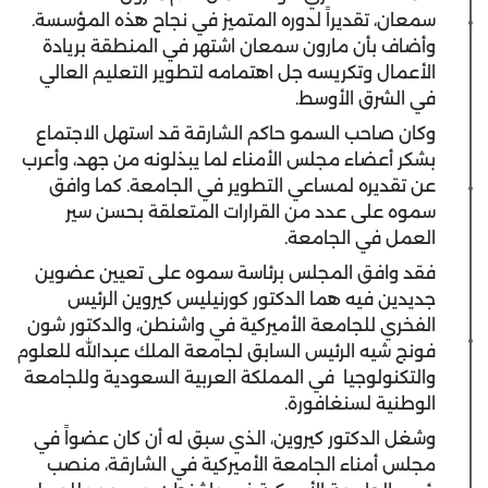
سمعان، تقديراً لدوره المتميز في نجاح هذه المؤسسة.
وأضاف بأن مارون سمعان اشتهر في المنطقة بريادة
الأعمال وتكريسه جل اهتمامه لتطوير التعليم العالي
في الشرق الأوسط.
وكان صاحب السمو حاكم الشارقة قد استهل الاجتماع
بشكر أعضاء مجلس الأمناء لما يبذلونه من جهد، وأعرب
عن تقديره لمساعي التطوير في الجامعة. كما وافق
سموه على عدد من القرارات المتعلقة بحسن سير
العمل في الجامعة.
فقد وافق المجلس برئاسة سموه على تعيين عضوين
جديدين فيه هما الدكتور كورنيليس كيروين الرئيس
الفخري للجامعة الأميركية في واشنطن، والدكتور شون
فونج شيه الرئيس السابق لجامعة الملك عبدالله للعلوم
والتكنولوجيا في المملكة العربية السعودية وللجامعة
الوطنية لسنغافورة.
وشغل الدكتور كيروين، الذي سبق له أن كان عضواً في
مجلس أمناء الجامعة الأميركية في الشارقة، منصب