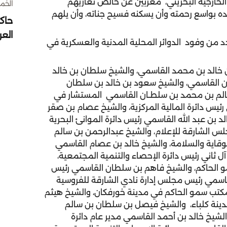
 الخارجية البحريني، معربين عن خالص تعازيهم
الخميس 30 
ه بواسع رحمته وأن يسكنه فسيح جناته، وأن يلهم
حاك
الع
 من وفود الدوائر المحلية المدنية والعسكرية في
خالد بن محمد القاسمي، والشيخ سلطان بن خالد
 القاسمي، والشيخ سعود بن خالد بن سلطان
الم بن محمد بن سلطـان القاسمي المستشار في
س دائرة المالية المركزية، والشيخ عصام بن صقر
بن عبد الله القاسمي رئيس دائرة الموانئ البحرية
س الشارقة للإعلام، والشيخ عبدالرحمن بن سالم
وقاية والسلامة، والشيخ خالد بن عصام القاسمي
آل ثاني رئيس دائرة الإحصاء والتنمية المجتمعية،
 الحاكم، والشيخ فاهم بن سلطان القاسمي رئيس
لقاسمي رئيس مجلس إدارة نادي الشارقة للفروسية
كتب سمو الحاكم في مدينة خورفكان، والشيخ هيثم
ينة كلباء، والشيخ فيصل بن سلطان بن سالم
شيخ خالد بن أحمد القاسمي مدير عام دائرة