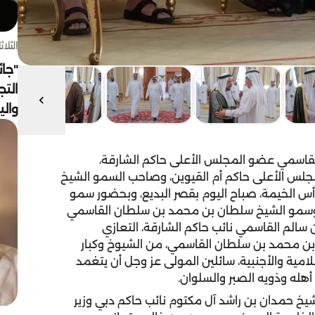
الثلاثاء 4 أغسط
"جائ
التج
وال
قاسمي عضو المجلس الأعلى حاكم الشارقة،
لس الأعلى حاكم أم القيوين، وصاحب السمو الشيخ
 الخيمة، صباح اليوم بقصر البديع، وبحضور سمو
 وسمو الشيخ سلطان بن محمد بن سلطان القاسمي
 سالم القاسمي نائب حاكم الشارقة، التعازي
د بن محمد بن سلطان القاسمي، من الشيوخ وكبار
سلامية والأجنبية، سائلين المولى عز وجل أن يتغمد
هله وذويه الصبر والسلوان.
خ حمدان بن راشد آل مكتوم نائب حاكم دبي وزير