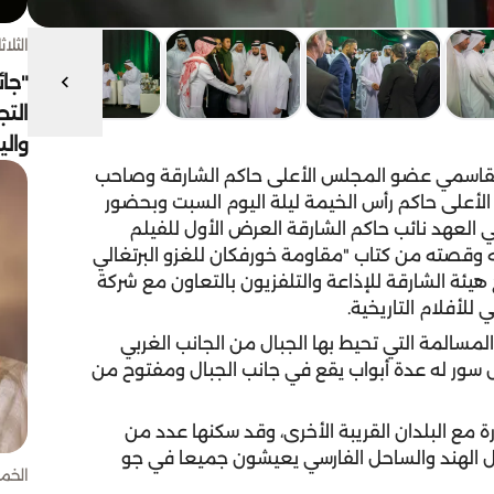
الثلاثاء 4 أغسط
"جائ
التج
وال
لقاسمي عضو المجلس الأعلى حاكم الشارقة وصاحب
على حاكم رأس الخيمة ليلة اليوم السبت وبحضور
لعهد نائب حاكم الشارقة العرض الأول للفيلم
ان 1507" المستوحاة أحداثه وقصته من كتاب "مقاومة خورفكان للغزو البرتغالي
إنتاج هيئة الشارقة للإذاعة والتلفزيون بالتعاون مع شركة
لأفلام التاريخية.
مسالمة التي تحيط بها الجبال من الجانب الغربي
 سور له عدة أبواب يقع في جانب الجبال ومفتوح من
رة مع البلدان القريبة الأخرى، وقد سكنها عدد من
ثل الهند والساحل الفارسي يعيشون جميعا في جو
الخميس 30 