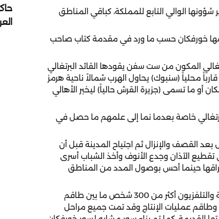
حاك
شؤونها الوالي التابع للمملكة، كباقي المناطق
الع
يشها خورفكان حسب ما ورد في مقدمة كتاب صاحب
رتغالي المكون من ست سفن يقودها القائد البرتغالي
باً محلياً (سنبوك) يحاول الهرب شمالاً ناحية هرمز
و ما تسمى (جزيرة القرش حالياً) ليخبر الأهالي
برتغالي خاصة بعدما نما إلى علمهم ما حصل في
بعد القصف والإنزال ثم اجتياح المدينة قبل أن
ي تقطيع الآذان وجدع الأنوف وأخذ الشباب أسرى
راقها حينما أحس بوصول المدد من المناطق
شارك في هذا الفيلم الذي أنتجته هيئة الشارقة للإذاعة والتلفزيون أكثر من 300 شخص ما بين طاقم
ن وطاقم عمليات الإنتاج وقد تمت جميع مراحل
ا القديمة، كما تم بناء سور مشابه لسور خورفكان