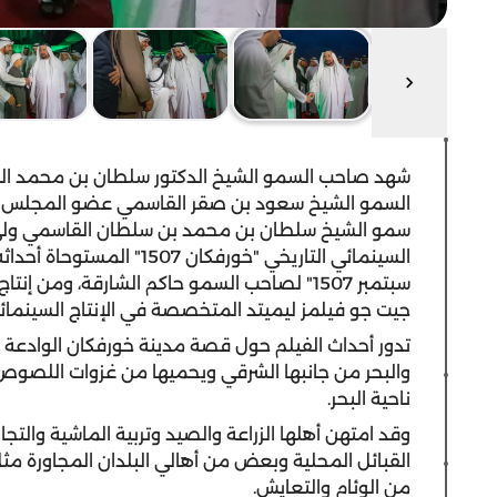
شهد صاحب السمو الشيخ الدكتور سلطان بن محمد ا
السمو الشيخ سعود بن صقر القاسمي عضو المجلس الأ
سمو الشيخ سلطان بن محمد بن سلطان القاسمي ولي ا
السينمائي التاريخي "خورفك
سبتمبر 1507" لصاحب السمو حاكم الشارقة، ومن 
جيت جو فيلمز ليميتد المتخصصة في الإنتاج السينمائي ل
تدور أحداث الفيلم حول قصة مدينة خورفكان الوادعة ال
والبحر من جانبها الشرقي ويحميها من غزوات اللصوص
ناحية البحر.
وقد امتهن أهلها الزراعة والصيد وتربية الماشية والتجا
القبائل المحلية وبعض من أهالي البلدان المجاورة م
من الوئام والتعايش.