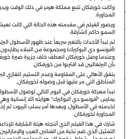
وكانت خورفكان تتبع مملكة هرمز في ذلك الوقت ويدير 
المجاورة.
ويصور الفيلم في مقدمته هذه الحالة التي كانت تع
السمو حاكم الشارقة.
ثم تبدأ الأحداث بالتغير سريعاً عند ظهور الأسطول الب
(أفونسو دي البوكيرك) ومجموعة من النبلاء يطاردون قار
وعندما وصل خورفكان انعطف خلف جزيرة صيرة خورفكان أ
بأن البرتغاليين قد اقتربوا من خورفكان.
يتفق الأهالي على المقاومة وعدم التسليم للغازي ال
المناطق التي مر عليها قبل وصوله لخورفكان.
تبدأ معركة خورفكان في اليوم التالي لوصول الأسطول 
يمارس "أفونسو دي البوكيرك" هوايته اللا إنسانية وه
لخدمته في الأسطول، وبعدها أمر بسلب البيوت ثم إح
المجاورة لخورفكان.
التمثيل الذي ضم نخبة من الفنانين العرب والإماراتيي
تصويره على شواطئ خورفكان ومزارعها وجبالها ومدينته