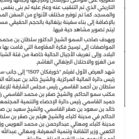
التاريخي الذي تم التنقيب عنه وعثر عليه ثم بنى بنفس 
والمسجد، كما تم توفير مختلف الأنواع من السفن المحل
بالإضافة إلى بناء سفينة برتغالية بالحجم الحقيقي م
ليتم تصوير مشاهد حية فيها.
ويهدف صاحب السمو الشيخ الدكتور سلطان بن محمد ال
المواصفات إلى ترسيخ فكرة المقاومة التي قامت بها خو
البلاد، وإلى تعريف الأجيال الحالية خاصة من فئة الشب
من الغزو والاحتلال البرتغالي الغاشم.
شهد العرض الأول لفي
رئيس دائرة المالية المركزية، والشيخ خالد بن عبدالله 
سلطان بن أحمد القاسمي رئيس مجلس الشارقة للإعلام
مكتب سمو الحاكم، والشيخ صقر بن محمد القاسمي ر
حميد القاسمي رئيس دائرة الإحصاء والتنمية المجتم
خالد بن سعود بن صقر القاسمي، والشيخ سعيد بن ص
الحاكم في مدينة كلباء، والشيخ هيثم بن صقر بن سل
مدينة كلباء، ومعالي عبدالرحمن بن محمد العويس وزا
الكعبي وزير الثقافة وتنمية المعرفة، ومعالي عبدالله ب
أحمد الزيودي وزير التغيير المناخي والبيئة.