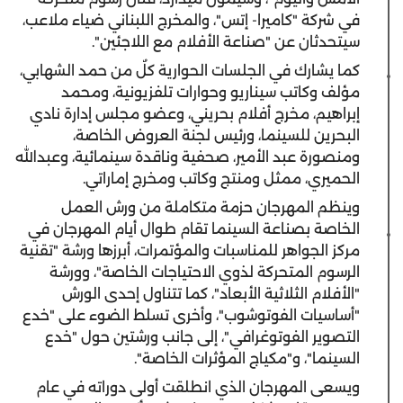
في شركة "كاميرا- إتس"، والمخرج اللبناني ضياء ملاعب،
سيتحدثان عن "صناعة الأفلام مع اللاجئين".
كما يشارك في الجلسات الحوارية كلٌ من حمد الشهابي،
مؤلف وكاتب سيناريو وحوارات تلفزيونية، ومحمد
إبراهيم، مخرج أفلام بحريني، وعضو مجلس إدارة نادي
البحرين للسينما، ورئيس لجنة العروض الخاصة،
ومنصورة عبد الأمير، صحفية وناقدة سينمائية، وعبدالله
الحميري، ممثل ومنتج وكاتب ومخرج إماراتي.
وينظم المهرجان حزمة متكاملة من ورش العمل
الخاصة بصناعة السينما تقام طوال أيام المهرجان في
مركز الجواهر للمناسبات والمؤتمرات، أبرزها ورشة "تقنية
الرسوم المتحركة لذوي الاحتياجات الخاصة"، وورشة
"الأفلام الثلاثية الأبعاد"، كما تتناول إحدى الورش
"أساسيات الفوتوشوب"، وأخرى تسلط الضوء على "خدع
التصوير الفوتوغرافي"، إلى جانب ورشتين حول "خدع
السينما"، و"مكياج المؤثرات الخاصة".
ويسعى المهرجان الذي انطلقت أولى دوراته في عام