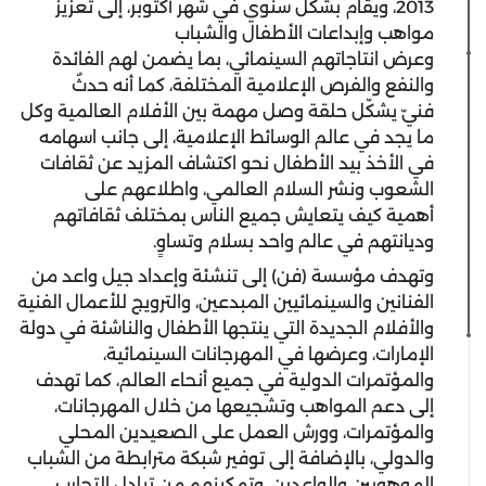
2013، ويقام بشكل سنوي في شهر أكتوبر، إلى تعزيز
مواهب وإبداعات الأطفال والشباب
وعرض انتاجاتهم السينمائي، بما يضمن لهم الفائدة
والنفع والفرص الإعلامية المختلفة، كما أنه حدثٌ
فنيّ يشكّل حلقة وصل مهمة بين الأفلام العالمية وكل
ما يجد في عالم الوسائط الإعلامية، إلى جانب اسهامه
في الأخذ بيد الأطفال نحو اكتشاف المزيد عن ثقافات
الشعوب ونشر السلام العالمي، واطلاعهم على
أهمية كيف يتعايش جميع الناس بمختلف ثقافاتهم
وديانتهم في عالم واحد بسلام وتساوٍ.
وتهدف مؤسسة (فن) إلى تنشئة وإعداد جيل واعد من
الفنانين والسينمائيين المبدعين، والترويج للأعمال الفنية
والأفلام الجديدة التي ينتجها الأطفال والناشئة في دولة
الإمارات، وعرضها في المهرجانات السينمائية،
والمؤتمرات الدولية في جميع أنحاء العالم، كما تهدف
إلى دعم المواهب وتشجيعها من خلال المهرجانات،
والمؤتمرات، وورش العمل على الصعيدين المحلي
والدولي، بالإضافة إلى توفير شبكة مترابطة من الشباب
الموهوبين والواعدين، وتمكينهم من تبادل التجارب