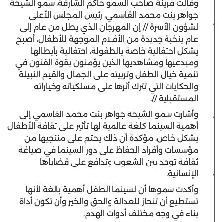
وقالت قرينة صاحب السمو حاكم الشارقة، سمو الشيخة
جواهر بنت محمد القاسمي، رئيس المجلس الأعلى
لشؤون الأسرة // إن المهرجان الذي يطل من عام إلى
عام بنخبة جديدة من الأفلام الموجهة للأطفال، أصبح
يشكل احتفالية خاصة بالطفولة، احتفالية بأبطالها
ومبدعيها ومشاهديها الذين يؤمنون بقوة الفنون في
تنمية خيال الطفل وتربيته على الجمال والقيم النبيلة
والحكايات التي تترك أثرها على مسلكياته وخياراته
المستقبلية //.
وأشارت سمو الشيخة جواهر بنت محمد القاسمي إلى
أهمية السينما كلغة عالمية لها تأثير على ثقافة الأطفال
بشكل خاص، مؤكدة أن ذلك يحتم على منتجيها من
مؤسسات وأفراد الحفاظ على دور السينما في صياغة
ثقافة توحد بين الشعوب وتدافع على قضاياها
الإنسانية.
وأكدت سموها أن لسينما الطفل أهمية بالغة لأنها
تستطيع أن تنحاز للعدالة والحق والخير وأن تكون أداة
بناء في وجه مختلف أدوات الهدم.