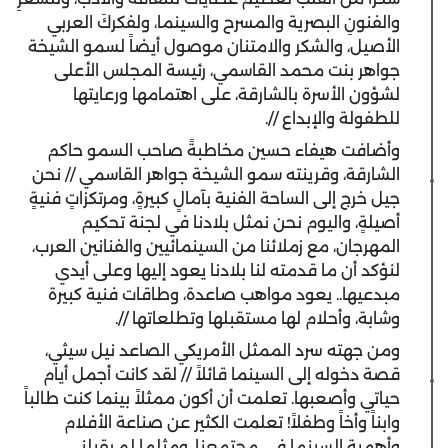
والفنونِ البصرية والمسرح والسينما، ولفكركَ العربي
الأصيل، والشكر والامتنان موصول أيضاً لسمو الشيخة
جواهر بنت محمد القاسمي، رئيسة المجلس الأعلى
لشؤون الأسرة بالشارقة، على اهتمامها ورعايتها
للطفولة والإبداع //.
وأضافت هيفاء حسين مخاطبةً صاحب السمو حاكم
الشارقة، وقرينته سمو الشيخة جواهر القاسمي // نحن
جيل خرج إلى الساحة الفنية بآمالٍ كبيرةٍ، ومرتكزاتٍ فنيةٍ
أصيلةٍ، واليوم نحن نمثل بلادنا في لجنة تحكيم
المهرجان، مع زملائنا من السينمائيين والفنانين العرب،
لنؤكد أن ما قدمته لنا بلادنا يعود إليها وعلى أيدي
مبدعيها.. يعود مواهب صاعدة، وطاقات فنية كبيرة
وشابة، وأحلام لها مستقبلها وتطلعاتها //.
ومن جهته سرد الممثل الأمريكي الصاعد نيل سيثي،
قصة دخوله إلى السينما قائلاً // لقد كانت أجمل أيام
حياتي وأصعبها. تعلمت أن أكون ممثلاً بينما كنت طالباً
وابناً وأخاً وطفلاً! تعلمت الكثير عن صناعة الأفلام
وأهمية السينما في مجتمعنا. ومثلما لم يقبلني