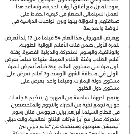
يعود للمنزل مع أغلاق أبواب الحديقة، ويُساعد هذا
العمل السينمائي الصغار في كيفية الحفاظ على
صداقتهم، والموازنة بينها وبين الواجبات الدراسية في
الروضة والمدرسة.
ويعرض المهرجان هذا العام 54 فيلماً من 17 بلداً تُعرض
للمرة الأولى ضمن فئات الأفلام الروائية الطويلة،
والوثائقية، والرسوم المتحركة، والدولية القصيرة، وفئة
أفلام الطلّاب وفئة الأفلام العربية، منها 12 فيلماً يعرض
لأول مرة على مستوى العالم، و34 فيلماً تعرض للمرة
الأولى في منطقة الشرق الأوسط، و7 أفلام تعرض على
مستوى دولة الإمارات، وفيلماً واحداً يعرض على
مستوى دول الخليج.
وتتميز الدورة السادسة من المهرجان بتنظيم 6 جلسات
حوارية تجمع نخبة من الخبراء والنجوم والمتخصصين
في قطاع السينما، أبرزهم براين فرجوسن، فنان رسوم
متحركة، عمل مع أبرز شركات الإنتاج العالمية: والت ديزني
أنيميشن ستوديوز، وسيتحدث عن "عالم ديزني بين
الأمس واليوم"، وسيمون ميدارد، فنان رسوم متحركة