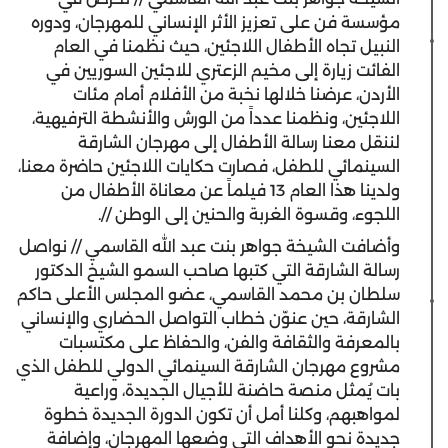
مؤسسة فن على تعزيز الأثر الإنساني للمهرجان، ودوره
النبيل تجاه الأطفال اللاجئين، حيث نظمنا في العام
الفائت زيارة إلى مخيم الزعتري للاجئين السوريين في
الأردن، عرضنا خلالها نخبة من الأفلام أمام مئات
اللاجئين، ونظمنا عدداً من الورش والأنشطة الترفيهية،
لننقل معنا رسالة الأطفال إلى مهرجان الشارقة
السينمائي للطفل، فصارت حكايات اللاجئين حاضرة معنا،
ولدينا هذا العام 13 فيلماً عن معاناة الأطفال من
اللجوء، وقسوة الغربة والحنين إلى الوطن //.
وأضافت الشيخة جواهر بنت عبد الله القاسمي // نواصل
رسالة الشارقة التي كتبها صاحب السمو الشيخ الدكتور
سلطان بن محمد القاسمي، عضو المجلس الأعلى حاكم
الشارقة، حين عنوّن خطاب التواصل الحضاري والإنساني
بالمعرفة والثقافة والفن، والحفاظ على مكتسبات
مشروع مهرجان الشارقة السينمائي الدولي للطفل الذي
بات يُمثل منصة حاضنة للأجيال الجديدة، وراعية
لمواهبهم، وكلنا أمل أن تكون الدورة الجديدة خطوة
جديدة نحو الأهداف التي وضعها المهرجان، وإضافة