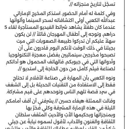
تسجّل لتاريخ منجزاته //.
وفي كلمة له أمام الحضور، استذكر المخرج الإماراتي
عبدالله الكعبي أولى اكتشافاته لسحر السينما وألوانها
عندما كان طفلاً يشاهد شرائط الفيديو المستأجرة لقاء 5
دراهم، وتوجه إلى أطفال المهرجان قائلاً // لن يكون
سهلاً عليكم أن تدركوا طبيعة الصعوبات التي مرت
بجيلنا في ذلك الوقت لأنكم اليوم قادرون على أن
تصبحوا مخرجين سينمائيين بفضل معجزة التكنولوجيا
وأدواتها التي في جيوبكم، فالهاتف المحمول هو أداتكم
لصناعة فيلم كامل من دون الحاجة إلى استديو //.
ونوه الكعبي بأن المهارة في صناعة الأفلام لا تحتاج
فقط إلى الاستفادة من التقنيات الحديثة بل إلى الشغف
في سرد قصة تلهم الناس وتوحدهم على قيم مشتركة.
وقالت الممثلة هيفاء حسين // يشرفني أن أقف أمامكم
الليلة في هذه الإمارة المشرقة وكلي فخرٌ بها
وبمنجزاتها وبحكيمها الأبُ والأديبُ المثقف سلطان
الثقافةِ والفنونِ والآدابِ، لأقول لسموه نيابةً عن جيلي
شكراً من القلب لعظيم عطاياك للثقافة والأدب، وللشعرِ