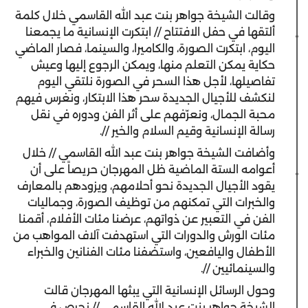
وقالت الشيخة جواهر بنت عبد الله القاسمي خلال كلمة
ألتقها في حفل الافتتاح // ابتكرت الإنسانية ما يجمعنا
اليوم، ابتكرت الصورة، والكاميرا، والسينما، فصار الماضي
حكاية يمكن التعلم منها، ويمكن الرجوع إليها وعيش
تفاصيلها، لأجل هذا السحر في الصورة نلتقي اليوم
لنكشف للأجيال الجديدة سحر هذا الابتكار، ونغرس فيهم
محبة الجمال، ونعرّفهم على أثر الفن ودوره في نقل
رسالة الإنسانية وقيم السلام والخير //.
وأضافت الشيخة جواهر بنت عبد الله القاسمي // خلال
أعوامه الستة الماضية ظل المهرجان حريصاً على أن
يقود الأجيال الجديدة نحو أحلامهم، ويزودهم بالمعارف
والخبرات التي تمكنهم من توظيف الصورة، وجماليات
الفن في التعبير عن ذواتهم، عرضنا مئات الأفلام، أقمنا
مئات الورش والدورات التي استهدفت آلاف المواهب من
الأطفال واليافعين، واستضفنا مئات الفنانين والخبراء
والسينمائيين //.
وحول الرسائل الإنسانية التي يبثها المهرجان قالت
الشيخة جواهر بنت عبد الله القاسمي // نحرص في