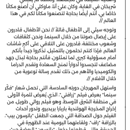
شريخان في الغابة، وكان عليّ أنا، ماوكلي أن أصنع مكانًا
خاصًا بي، أنتم أيضًا بحاجة لتصنعوا مكاناً لكم في هذا
العالم //.
وتوجه سيثي إلى الأطفال قائلاً // نحن الأطفال، قادرون
على إيصال صوتنا من خلال السينما، ونحن كثقافات
وشعوب مختلفة، قادرون على التلاقي على أكبر شاشات
العالم. فإذا كنتم تحلمون بالتمثيل، تذكروا جيداً بأنكم
أمام مسؤولية كبرى لما تمثلون، فأنتم بحاجة لبذل جهد
مضاعف لتجسدوا أدواراً تمنح السعادة وتقدم الدراما
والكوميديا والأهم من ذلك تقدم رسالة توعوية من
خلال الأفلام //.
واستهل المهرجان دورته السادسة، التي تحمل شعار "فكّر
سينما" بعرض فيلم "زرافتي"، الذي يُعرض للمرة الأولى
في منطقة الشرق الأوسط، وهو فيلم روائي طويل، من
إخراج المخرجة الهولندية باربارا بريديرو، وتدور أحداث
الفيلم حول الصداقة التي جمعت الطفل "باترسون بيب"،
بالزرافة "راف"، ولقاءتهما اليومية عند الظهيرة في
الحديقة، والتي قطعتها دخول "باترسون" الروضة حيث