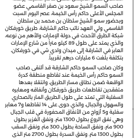
صاحب السمو الشيخ سعود بن صقر القاسمي عضو
المجلس الأعلى حاكم رأس الخيمة، عصر اليوم السبت
وبحضور سمو الشيخ سلطان بن محمد بن سلطان
القاسمي ولي العهد نائب حاكم الشارقة، طريق خورفكان
شبكة الطرق الأحدث في دولة الإمارات والأهم من نوعه،
والذي يمتد على طول 89 كيلو متراً من شارع الإمارات
العابر في الشارقة إلى ميدان وادي شي في خورفكان،
بتكلفة بلغت 6 مليارات درهم تقريباً.
وكان صاحب السمو حاكم الشارقة قد ألتقى صاحب
السمو حاكم رأس الخيمة عند تقاطع منطقة كدرة
الواقعة ضمن نطاق مسار الطريق، وانتقلا بعدها
متفقدين تقاطعات طريق خورفكان وأنفاقه ومعابره
السفلية التي تمتد على طول الطريق المار بالصحاري
والسهول والجبال، والذي حوى على 14 تقاطعا و7 معابر
سفلية و5 أزواج من الأنفاق المحفورة في قلب الجبال
وهي نفق الروغ بطول 1300 متر، ونفق الغزير بطول
900 متر، ونفق الساحة بطول 300 متر، ونفق السقب
بطول 1300 متر، ونفق السدرة بطول 2700 متر الذي