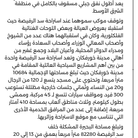
يعد أطول نفق جبلي مسقوف بالكامل في منطقة
الشرق الأوسط.
وتوقف موكب سموهما عند استراحة سد الرفيصة حيث
استقبلا بعروض العيالة وبعض اللوحات الغنائية
الفلكلورية، وكان في استقبالهما هناك عدد من الشيوخ
وأصحاب المعالي الوزراء، وأصحاب السعادة رؤساء
ومدراء الدوائر المحلية، وأعيان البلاد وجمع غفير من
أهالي مدينة خورفكان، وتعد استراحة سد الرفيصة واحدة
من بين أهم المشاريع السياحية العائلية المقامة في
مدينة خورفكان حيث تبلغ مساحتها الإجمالية 10684
متراً مربعاً، وتحتوي على مسجد يتسع لـ 120 من الرجال
و20 من النساء، وثماني جلسات خارجية مظللة تستوعب
300 فرد، ومواقف سيارات تتسع لـ 45 مركبة، وممشى
بطول كيلومتر، وثلاث مناطق ألعاب بمساحة 410 أمتار
مربعة، إضافة إلى عدد من المرافق الخدمية الأخرى
التي تتناسب مع موقع الاستراحة وزائريها.
وتبلغ مساحة البحيرة المشكلة خلف
سد الرفيصة 82280 متراً مربعاً بعمق من 13 إلى 20