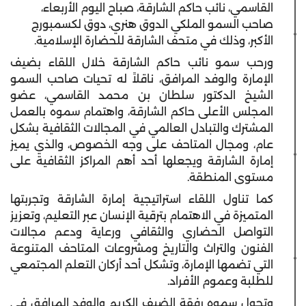
القاسمي، نائب حاكم الشارقة، صباح اليوم الأربعاء،
صاحب السمو الملكي الدوق هنري، دوق لكسمبورج
الأكبر، وذلك في متحف الشارقة للحضارة الإسلامية.
ورحب سمو نائب حاكم الشارقة خلال اللقاء بضيف
الإمارة والوفد المرافق، ناقلاً له تحيات صاحب السمو
الشيخ الدكتور سلطان بن محمد القاسمي، عضو
المجلس الأعلى حاكم الشارقة، واهتمام سموه بالعمل
المشترك والتبادل العالمي في المجالات الثقافية بشكل
عام، ومجال المتاحف على وجه الخصوص، والذي يميز
إمارة الشارقة ويجعلها أحد أهم المراكز الثقافية على
مستوى المنطقة.
كما تناول اللقاء استراتيجية إمارة الشارقة وتجربتها
المتميزة في الاهتمام بترقية الإنسان عبر التعليم، وتعزيز
التواصل الحضاري والثقافي ورعاية ودعم مجالات
الفنون والتراث والتاريخ ومشروعات المتاحف المتنوعة
التي تضمها الإمارة، وتشكل أحد أركان التعلم المجتمعي
للطلبة وعموم الأفراد.
وتجول سموه رفقة الضيف الكريم والوفد المرافق في