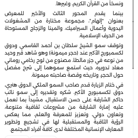
ونسخاً من القرآن الكريم، وغيرها.
بينما يقدم المحور الثالث والأخير للمعرض
بعنوان "إلهام"، مجموعة مختارة من المشغولات
اليدوية وأعمال السيراميك، والمينا والزجاج المستوحاة
من الحرف الإسلامية.
وتوقف سمو الشيخ سلطان بن أحمد القاسمي ودوق
لكسمبورج الأكبر عند (حجر ميمونة) وهو شاهد قبر وحيد
من نوعه في جزر مالطا، مصنوع من لوح رخامي روماني
معاد تدويره، حيث استمع سموهما إلى شرح مفصل
حول الحجر، وتاريخه وقصة صاحبته ميمونة.
في ختام الزيارة قدم صاحب السمو الملكي الدوق هنري،
دوق لكسمبورج الأكبر، شكره وتقديره إلى سمو نائب
حاكم الشارقة على حسن الاستقبال، مشيداً بما تعمل
عليه إمارة الشارقة من مشروعات ثقافية متنوعة،
وتعاون دولي، وتعزيز للمعرفة والعلم، مما يعكس
الرؤية الثاقبة والمستقبلية لها في تشجيع وتطوير
المعارف الإنسانية المختلفة لدى كافة أفراد المجتمع.