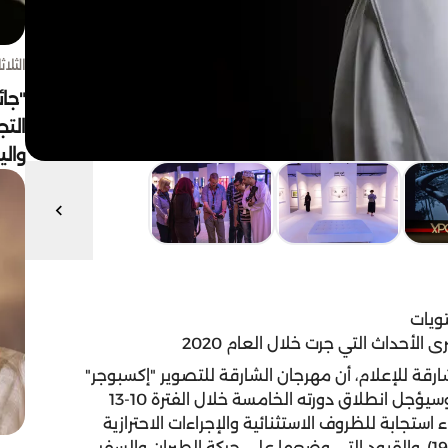
الثلاثاء 4 أغسط
"جائ
التج
وال
تويات
أحداث التي جرت خلال العام 2020
قة للإعلام، أن مهرجان الشارقة للتصوير "إكسبوجر"
لن يعقد للمرة الأولى منذ انطلاقه بموعده السنوي، وسيؤجل انطلاق دورته الخامسة خلال الفترة 10-13
إلى أن هذا القرار جاء استجابة للظروف الاستثنائية والإجراءات الاحترازية