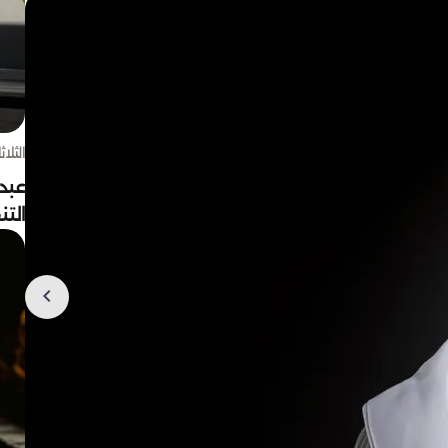
الثلاثاء 4 أغسط
عبد
الت