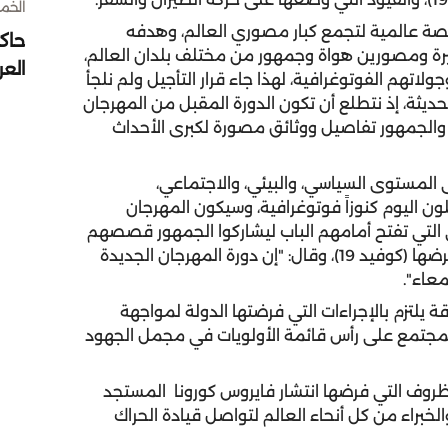
الخميس 30 
صة عالمية لتجمع كبار مصوري العالم، وهدفه
حاك
بيرة ومصورين هواة وجمهور من مختلف بلدان العالم،
الع
اتهم الفوتوغرافية، لهذا جاء قرار التأجيل ولم نلجأ
الحديثة، إذ نتطلع أن تكون الدورة المقبل من المهرجان
 والجمهور تفاصيل ووثائق مصورة لكبرى الأحداث
المستوى السياسي، والبيئي، والاجتماعي،
ن اليوم كنوزاً فوتوغرافية، وسيكون المهرجان
ى التي تفتح أمامهم الباب ليشاركوا الجمهور قصصهم
ولحظات تجاربهم المميزة والفارقة بعد الأحداث التي فرضها (كوفيد 19)، وقال: "إن دورة المهرجان الجديدة
عاء".
 يلتزم بالإجراءات التي فرضتها الدولة لمواجهة
 المجتمع على رأس قائمة الأولويات في مجمل الجهود
ظروف التي فرضها انتشار فايروس كورونا المستجد
خبراء من كل أنحاء العالم لتواصل قيادة الحراك