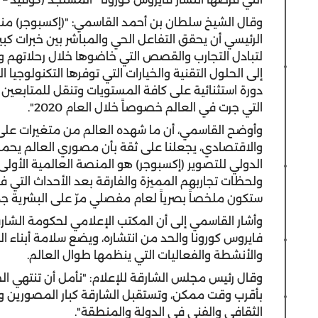
وقال الشيخ سلطان بن أحمد القاسمي: "(إكسبوجر) من
الرئيسي أن يحقق التفاعل الحي والمباشر بين خبرات ك
لتبادل التجارب والقصص التي خاضوها خلال رحلاتهم وجول
إلى الحلول التقنية والخيارات التي توفرها التكنولوجيا 
دورة استثنائية على كافة المستويات وتنقل للمتابعين
التي جرت في العالم خصوصاً خلال العام 2020".
وأوضح القاسمي، أن ما شهده العالم من متغيرات على 
والاقتصادي، يجعلنا على ثقة بأن مصوري العالم يحملو
الدولي للتصوير (إكسبوجر) هو المنصة العالمية الأول
ستكون ملخصاً بصرياً لعام مفصلي مرّ على البشرية جم
وأشار القاسمي إلى أن المكتب الإعلامي لحكومة الشارقة
فايروس كورونا والحد من انتشاره، ويضع سلامة أبناء
والأنشطة والفعاليات التي ينظمها طوال العالم.
وقال رئيس مجلس الشارقة للإعلام: "نأمل أن تنتهي ال
بأقرب وقت ممكن، وتستقبل الشارقة كبار المصورين وال
الثقافي والفني في الدولة والمنطقة".