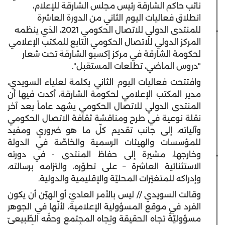
نائب حاكم الشارقة رئيس مجلس الشارقة للإعلام،
انطلاق فعاليات اليوم الثاني من الدورة العاشرة
للمنتدى الدولي للاتصال الحكومي 2021، الذي ينظمه
المركز الدولي للاتصال الحكومي التابع للمكتب الإعلامي
لحكومة الشارقة في مركز إكسبو الشارقة تحت شعار
"دروس الماضي، تطلعات المستقبل".
وافتتحت فعاليات اليوم الثاني بكلمة لعلياء السويدي،
مدير المكتب الإعلامي لحكومة الشارقة، أكدت فيها أن
المنتدى الدولي للاتصال الحكومي يشهد عاماً بعد آخر
نقلة نوعية في طرح ومناقشة ثقافة الاتصال الحكومي
وآلياته، إلى جانب تقديم كلّ ما هو ضروري ومفيد
للمؤسسات والهيئات الرسمية والخاصّة في الدولة
وخارجها، مشيرة إلى حفاظ المنتدى - في دورته
الاستثنائية العاشرة – على تطوّره، والتزامه برسالته،
وإدراكه للمتغيّرات المحليّة والإقليمية والدولية.
وقالت السويدي // ليس بالأمر العاديّ أو الهيّن أن يكون
الفرد في موقع المسؤولية الإعلامية، لأنّها في الجوهر
مسؤوليّةٌ تجاه الحقيقة وتجاه المجتمع وحقّه الطّبيعيّ