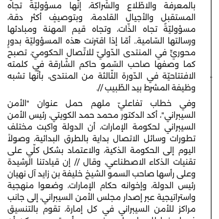
بالمعرفة والاطّلاع والشّراكة، إنّها مسؤوليّةٌ تجاه
المستقبل والأجيال القادمة، وبتوصيفٍ أكثر دقة،
مسؤوليّةٌ تجاه الذّات، وتجاه قيم المهنة ومبادئها
ورسالتها السّامية.. أمّا إذا اقترنت هذه المسؤوليّة بدورٍ
محوريٍّ في المنتدى الدّوليّ للاتّصال الحكوميّ، تصبح
كما وصفها صاحب السّمو حاكم الشّارقة في كلمته
الافتتاحيّة في الدّورة الثّالثة من المنتدى، بأنّها تشبه
وظيفة المشرط بيد الطّبيب //.
وفي خطاب تفاعليّ ملهم حمل عنوان "الأمن
السيبراني"، أكد الدكتور محمد حمد الكويتي، رئيس الأمن
السيبراني لحكومة الإمارات، أن الدولة واكبت مختلف
تطورات وسائل الاتصال بداية بالطرق البدائية، وصولاً
اليوم إلى الحكومة الذكية، والاعتماد بشكل كلّي على
تقنيات الذكاء الاصطناعي، وقال // إن قيادتنا الرشيدة
وعلى رأسها صاحب السمو الشيخ خليفة بن زايد آل نهيان
رئيس الدولة، وإخوانه حكام الإمارات، وضعوا منهجية
واستراتيجية عبر إصدار مجلس الأمن السيبراني، إلى جانب
مراكز للأمن السيبراني في كل إمارة، تقوم بالتنسيق