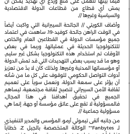
فيما بينها للعمل على منع وردع أي تهديد يمكن أن
يمسّ أي قطاع من قطاعات الدولة الاقتصادية
والسياسية وغيرها //.
وأضاف الكويتي // الجائحة السيبرانية التي واكبت أيضاً
في الوقت الراهن جائحة كوفيد-19، ساهمت في اعتماد
جميع مؤسسات الدولة في القطاعين العام والخاص
للتكنولوجيا الحديثة في عملياتها، وربما في بعض
الأوقات تم استخدام هذه التكنولوجيا بشكل غير سليم،
وهو ما قد يسبب بعض التهديدات التي قد تمسّ الدولة
أو مؤسساتها المدنية وغيرها. ولذلك كان لا بدّ من تعزيز
أدوات التواصل الحكومي للوقوف على كل ما من شأنه
أن يؤثر على سمعة الدولة، ونعمل سوياً على تعميم
ثقافة الأمن السيبراني لتصبح ثقافة مجتمعية، ليساهم
الجميع في تحقيق أهدافنا في هذا المجال،
فالمسؤولية لا تقع على عاتق مؤسسة أو جهة، إنما هي
مسؤولية جماعية //.
من جانبه ألقى تيموثي أرمو، المؤسس والمدير التنفيذي
لـ Fanbytes"" الوكالة المتخصصة بالجيل Z، خطاباً