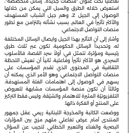
تفاعلياً تحت عنوان "منصات جديدة.. رسائل متخصصة"،
استعرض خلاله الطرق والسبل التي يمكن من خلالها
الوصول إلى الجيل Z، وهم جيل الشباب المستهدف
والأكثر تأثيراً في العالم، بسبب نشأته بالتزامن مع تطور
منصات التواصل الاجتماعي.
وأشار إلى أن التأثير بهذا الجيل وايصال الرسائل المختلفة
له، وتحديداً الرسائل الحكومية، تكون عبر ثلاث طرق
رئيسية ومؤثرة، تتمثل في: أولاً سرد القصة، فالأسلوب
السردي هو الأكثر تأثيراً وفاعلية. ثانياً أن تعيش اللحظة
الثقافية في المحتوى الذي تقدم المؤسسات على
منصات التواصل الاجتماعي، وهو الأمر الذي يمكنه أن
يسهم في الوصول إلى اهتمامات الفئة المستهدفة.
وثالثاً أن تكون منصة المؤسسات مشابهة للعروض
التلفزيونيّة المثيرة للاهتمام والشيّقة، وليس فقط التركيز
على المنتج أو الفكرة ذاتها.
ووضعت الكاتبة والمخرجة اللبنانية ريمي عقل جمهور
المنتدى أمام عرض تفاعلي ملهم مزج بين المؤثرات
البصرية والغناء والتعبير الخطابي لتجيب عن السؤال