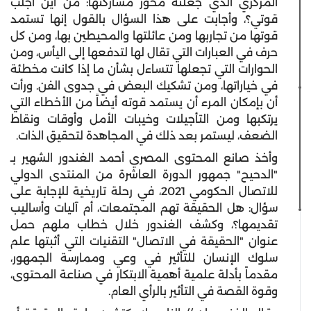
المركزي الذي جعلته محور مشاركتها: من أين أجلب
قوتي؟، وأجابت على هذا السؤال بالقول إنها تستمد
قوتها من تجاربها ومن عائلتها والمحيطين بها، ومن كل
حرف في العبارات التي تقال لها لتدفعها إلى اليأس، ومن
الحوارات التي تجعلها تتساءل بشأن ما إذا كانت مخطئة
في خياراتها، ومن تشكيك البعض في جدوى الفن. ورأت
أن بإمكان المرء أن يستمد قوته أيضاً من الأخطاء التي
يرتكبها ومن التأجيلات وخيبات الأمل وأوقات ونقاط
الضعف، ليستمر بعد ذلك في المجاهدة لتحقيق الذات.
وأخذ صانع المحتوى المصري أحمد الغندور الشهير بـ
"الدحيح" جمهور الدورة العاشرة من المنتدى الدولي
للاتصال الحكومي 2021، في رحلة تاريخية للإجابة على
سؤال: هل الحقيقة تهم المجتمعات، أم آليات وأساليب
تقديمها؟، وكشف الغندور خلال خطاب ملهم حمل
عنوان "الحقيقة في الاتصال" التقنيات التي أثبتها علم
سلوك الإنسان للتأثير في وعي وممارسة الجمهور،
مقدماً بأدلة علمية أهمية الابتكار في صناعة المحتوى،
وقوة القصة في التأثير بالرأي العام.