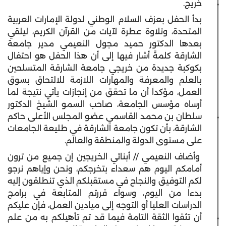
خريج.
بدأ الحفل بعزف السلام الوطني لدولة الإمارات العربية
المتحدة، وتلاوة عطرة لآيات من القرآن الكريم، ليلقي
بعدها الدكتور حميد مجول النعيمي مدير جامعة
الشارقة كلمةً أشار فيها إلى أن هذا الحفل هو احتفال
بكوكبة جديدة من خريجي جامعة الشارقة المتسلحين
بالعلم والمعرفة والمهارات اللازمة للالتحاق بسوق
العمل، مؤكداً أن ما تحقق من إنجازات يأتي نتيجة لما
أرساه مؤسس الجامعة، صاحب السمو الشيخ الدكتور
سلطان بن محمد القاسمي عضو المجلس الأعلى حاكم
الشارقة، بأن تكون جامعة الشارقة في طليعة الجامعات
على مستوى الدولة والمنطقة والعالم.
وأضاف النعيمي // أبنائي الخريجين إن جميع من ترون
أمامكم اليوم هم سعداء بتخرجكم، ونحن وإياهم نرجو
لكم التوفيق والنجاح في مستقبلكم الذي تنطلقون إليه
بدءاً من اليوم، وسواء قررتم المتابعة في برامج
الدراسات العليا أو التوجه إلى ميادين العمل، فإن عليكم
أن تثقوا الثقة التامة فيما قد تم تأهيلكم به من علم