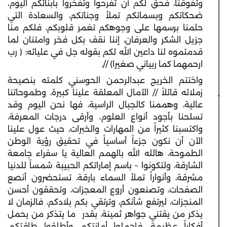
وتفوقنا، فحق لكم أن تفرحوا وتفخروا بأبنائكم اليوم،
ضحكاتكم وبسماتكم تملأ وجناتكم، والسعادة التي
حلمنا برسمها على وجوهكم تغمر قلوبكم، فلكم منا
جزيل الشكر والعرفان، إننا نقف بكل فخر وامتنان لما
قدمتموه لنا داعين الله لكم بقوله جل في عليائه: ( رب
ارحمهما كما ربياني صغيرا) //.
واختتم الخريج عبدالرحمن الحوسني كلمته بنصيحة
زملائه قائلاً // الآمال المعلقة علينا كبيرة، وطموحاتنا
عالية، وهممنا كالجبال الراسية، فها نحن اليوم وقد
تسلحنا بأجود أنواع العلوم، وأرقى درجات المعرفة،
واكتسبنا كثيراً من المهارات والخبرات، حيث عول علينا
الآن أن نكون جزءاً أساسياً في تحقيق رؤية الوطن
الطموحة، هالله الله بالهمم العالية يا سفراء جامعة
الشارقة، ولتكونوا – باسم إماراتكم الحبيبة شمساً للدنيا
مشرقة، وأنواراً تملأ السماء بارقة، تستحضرون أنصع
الصفحات، وتصنعون أروع المعجزات، وتحققون أحسن
المنجزات، ليرتفع شأنكم، وترتقي بكم بلادكم، فالزمان لا
يذكر من يقتني جواهر ثمينة، بقدر ما يتذكر من يحمل
أفكاراً عظيمة، فاحملوا أمانتكم، وأطلقوا طاقتكم،