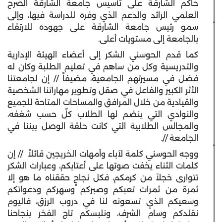
حاكم الشارقة على تأسيس جامعة الشارقة الصرح
العلمي الرائد والدعم الذي وفره للدراسة فيها، وإلى
سمو رئيس جامعة الشارقة على جهوده للارتقاء
بالجامعة إلى مستويات أعلى.
كما قدم الحوسني الشكر إلى أعضاء الهيئة الإدارية
والتدريسية وكل من ساهم في تعليم الطلبة وكان له
فضل في مسيرتهم الجامعية، مضيفاً // إن لجامعتنا
الأثر الكبير والفاعل في صقل وتطوير مهاراتنا الشخصية
والقيادية من خلال المرافق والمساحات المتاحة للجميع
والنوادي التي ينضم لها الطلاب كلٌ حسب شغفه،
والمجالس الطلابية التي كانت حلقة الوصل بيننا في
الجامعة //.
ووجه الحوسني كلمة لآباء وأمهات الخريجين قائلاً // إن
كلمات الثناء يخفت صوتها على أعتابكم، وعبارات الشكر
تتوارى خجلاً من كرمكم، فكل نجاحٍ حققناه ما هو إلا
ثمرة من ثمرات تعبكم وصبركم وسهركم ودعواتكم
وسعيكم الذي تسعونه لنا في دروب الرزق، فاليوم
نقلدكم وسام الشرف، ونلبسكم تاج الفخر بنجاحنا