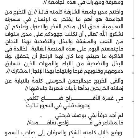
ومعرفة ومهارات في هذه الجامعة //.
واختتم مدير جامعة الشارقة كلمته قائلاً // إن التخرج من
الجامعة هو أهم ما يفتخر به الإنسان في مسيرته
التعليمية، فحق لكل منكم الفخر والاعتزاز، وعليكم أن
تشكروا الله تعالى أن تكللت جهودكم على مدى سنوات
من التعب والمشقة والبذل والتضحية بهذا النجاح،
فاجتمعتم اليوم على هذه المنصة الغالية، الخالدة في
الذاكرة ما حييتم، وما كان لهذا الإنجاز أن يتحقق لولا
البذل والتضحية من الآباء والأمهات الذين تتسابق
دموعهم وقلوبهم فرحاً وابتهاجاً بهذا الإنجاز المشترك //.
وألقى الخريج عبدالرحمن الحوسني كلمةً بالنيابة عن
زملائه الخريجين بدأها بأبيات شعرية جاء فيها //
في غمرة الأفــــــــــــــــــــــراح ضــــــــــــــاع تكلُّمي
.. وحروف قلبي في السرور تناثرت
لم أجد حرفاً يفي بوصف فرحـتي ..
فالمشاعر في فــــــــــــــــــــــؤادي تفاقـــــــــمت//
ورفع خلال كلمته الشكر والعرفان إلى صاحب السمو