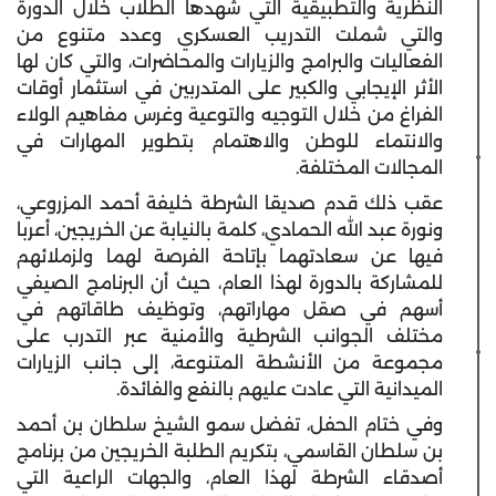
‏النظرية ‏والتطبيقية التي شهدها الطلاب ‏خلال الدورة
والتي شملت التدريب العسكري وعدد متنوع من
الفعاليات والبرامج والزيارات ‏والمحاضرات، والتي ‏كان لها
‏الأثر الإيجابي والكبير على المتدربين في استثمار أوقات
الفراغ من خلال التوجيه والتوعية وغرس مفاهيم ‏الولاء
‏والانتماء للوطن والاهتمام بتطوير المهارات في
المجالات المختلفة.
عقب ذلك قدم صديقا الشرطة خليفة أحمد المزروعي،
ونورة عبد الله الحمادي، كلمة بالنيابة عن الخريجين، أعربا
فيها عن سعادتهما بإتاحة الفرصة لهما ولزملائهم
للمشاركة بالدورة لهذا العام، حيث أن البرنامج الصيفي
أسهم في صقل مهاراتهم، وتوظيف ‎طاقاتهم في
مختلف الجوانب الشرطية والأمنية عبر التدرب على
مجموعة من الأنشطة المتنوعة، إلى جانب الزيارات
الميدانية التي عادت عليهم بالنفع والفائدة.
وفي ختام الحفل، تفضل سمو الشيخ سلطان بن أحمد
بن سلطان القاسمي‏‏، بتكريم الطلبة الخريجين من برنامج
أصدقاء الشرطة لهذا العام، والجهات الراعية التي