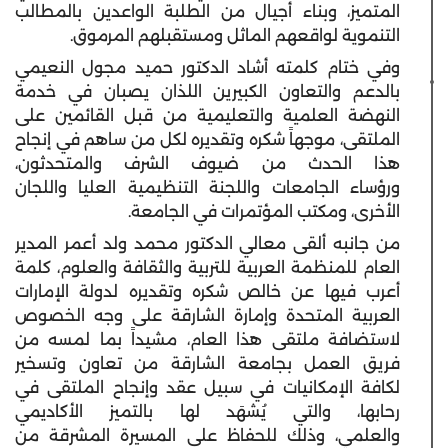
المتميز، وبناء أجيال من الطلبة الواعدين بالمطالب
التنموية لواقعهم الماثل ومستقبلهم المرموق.
وفي ختام كلمته أشاد الدكتور حميد مجول النعيمي
بالدعم والتعاون الكبيرين اللذان يصبان في خدمة
النهضة العلمية والتعليمية من قبل القائمين على
الملتقى، موجهاً شكره وتقديره لكل من ساهم في إنجاح
هذا الحدث من ضيوف الشرف والمتحدثون،
ورؤساء الجامعات واللجنة التنظيمية العليا واللجان
الأخرى، ومكتب المؤتمرات في الجامعة.
من جانبه ألقى معالي الدكتور محمد ولد أعمر المدير
العام للمنظمة العربية للتربية والثقافة والعلوم، كلمة
أعرب فيها عن خالص شكره وتقديره لدولة الإمارات
العربية المتحدة وإمارة الشارقة على وجه الخصوص
لاستضافة ملتقى هذا العام، مشيداً بما لمسه من
فريق العمل بجامعة الشارقة من تعاون وتسخير
لكافة الإمكانيات في سبيل عقد وإنجاح الملتقى في
رحابها، والتي يُشهَد لها بالتميز الأكاديمي
والعلمي، وذلك للحفاظ على المسيرة المشرقة من