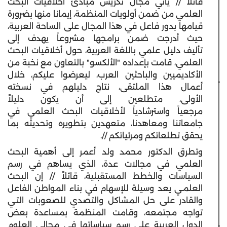
قائلاً // يأتي مجال تكريس مبادئ أخلاقيات البحث
العلمي من ضمن أولويات المنظمة، إيمانا منها بضرورة
قيامها بدور فاعل في هذا المجال على الساحة العربية،
حيث أدرجت ضمن برامجها مشروعاً يهدف إلى
تأليف دليل علمي باللغة العربية، حول أخلاقيات البحث
العلمي، قامت بإعداده "الألكسو" بالتعاون مع نخبة من
الأكاديميين والباحثين العرب، ليعرضوا عليكم، خلال
أعمال هذا الملتقى، نتاج دليلهم في نسخته
الأولى، متطلعين إلى أن يكون دليلاً
مرجعياً واسترشادياً لأخلاقيات البحث العلمي في
جامعاتنا ومعاهدنا، متعهدين بتطويره وتحديثه بما
يحقق تطلعاتكم ومرئياتكم //.
وتطرق الدكتور محمد ولد أعمر إلى أهمية البحث
العلمي في مجالات عدة، الذي يساهم في رسم
السياسات والخطط المستقبلية، قائلاً // إن البحث
العلمـي يعد وسيلة للإسهام في بناء المواطن الفاعل
والقادر على حل المشاكل والتصدي للصعوبات التـي
تواجه مجتمعه، وقامت المنظمة بمساعدة بعض
الدول العربية على رسم سياساتها في مجالي العلوم