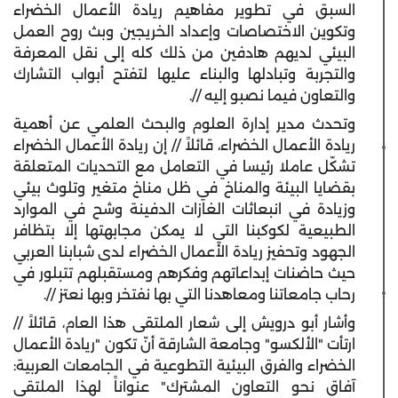
السبق في تطوير مفاهيم ريادة الأعمال الخضراء
وتكوين الاختصاصات وإعداد الخريجين وبث روح العمل
البيئي لديهم هادفين من ذلك كله إلى نقل المعرفة
والتجربة وتبادلها والبناء عليها لتفتح أبواب التشارك
والتعاون فيما نصبو إليه //.
وتحدث مدير إدارة العلوم والبحث العلمي عن أهمية
ريادة الأعمال الخضراء، قائلاً // إن ريادة الأعمال الخضراء
تشكّل عاملا رئيسا في التعامل مع التحديات المتعلقة
بقضايا البيئة والمناخ في ظل مناخ متغير وتلوث بيئي
وزيادة في انبعاثات الغازات الدفينة وشح في الموارد
الطبيعية لكوكبنا التي لا يمكن مجابهتها إلا بتظافر
الجهود وتحفيز ريادة الأعمال الخضراء لدى شبابنا العربي
حيث حاضنات إبداعاتهم وفكرهم ومستقبلهم تتبلور في
رحاب جامعاتنا ومعاهدنا التي بها نفتخر وبها نعتز //.
وأشار أبو درويش إلى شعار الملتقى هذا العام، قائلاً //
ارتأت "الألكسو" وجامعة الشارقة أنّ تكون "ريادة الأعمال
الخضراء والفرق البيئية التطوعية في الجامعات العربية:
آفاق نحو التعاون المشترك" عنواناً لهذا الملتقى