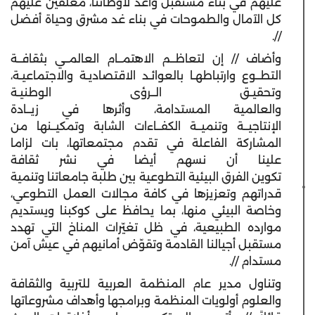
عليهم في بناء مستقبل واعد لأوطاننا، معلقين عليهم
كل الآمال والطموحات في بناء غد مشرق وحياة أفضل
//.
وأضاف // إن لتعاظــم الاهتمــام العالمــي بثقافــة
التطــوع وارتباطهـا بالعوائـد الاقتصاديـة والاجتماعيـة،
وتحقيـق الــرؤى الوطنيـة
والعالمية المستدامة، وأثرها في زيــادة
الإنتاجيــة وتنميــة الكفــاءات الشابة وتمكيــنها من
المشاركة الفاعلة في تقدم مجتمعاتها، بات لزاما
علينا أن نسهم أيضا في نشر ثقافة
تكوين الفرق البيئية التطوعية بين طلبة جامعاتنا وتنمية
قدراتهم وتعزيزها في كافة مجالات العمل التطوعي،
وخاصة البيئي منها، بما يحافظ على كوكبنا ويستديم
موارده الطبيعية، في ظل تغيّرات المناخ التي تهدد
مستقبل أجيالنا القادمة وتقوّض أمانيهم في عيش آمن
مستدام //.
وتناول مدير عام المنظمة العربية للتربية والثقافة
والعلوم أولويات المنظمة وبرامجها وأهداف مشروعاتها