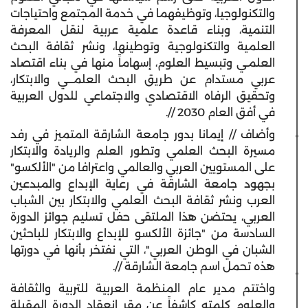
والتكنولوجيا، وتوظيفهما في خدمة المجتمع واحتياجات
التنمية، وبناء قاعدة علمية عربية لنقل المعرفة
العلمية والتكنولوجية وتوطينها، ونشر ثقافة البحث
العلمـي وتبسيط العلوم، إسهاماً منها في بناء اقتصاد
عربي مستدام عن طريق البحث العلمـــي والابتكار،
وتحقيق الرفاه الاقتصادي والاجتماعي للدول العربية
في أفق العام 2030 //.
وأضاف // إيمانا بدور جامعة الشارقة المتميز في رفد
مسيرة البحث العلمي وتطور العلم والريادة والابتكار
على المستويين العربي والعالمي واعترافا من "الألكسو"
بجهود جامعة الشارقة في رعاية الإبداع والمبدعين
العرب ونشر ثقافة البحث العلمي والابتكار بين الشباب
العربي، يحتضن هذا الملتقى حفل تسليم جوائز الدورة
السادسة من "جائزة الألكسو للإبداع والابتكار للباحثين
الشبان في الوطن العربي"، التي نفتخر بأنها في دورتها
هذه تحمل اسم جامعة الشارقة //.
واختتم مدير عام المنظمة العربية للتربية والثقافة
والعلوم كلمته كاشفاً عن مقر انعقاد الدورة المقبلة