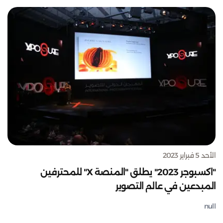
الأحد 5 فبراير 2023
"اكسبوجر 2023" يطلق "المنصة X" للمحترفين
المبدعين في عالم التصوير
null