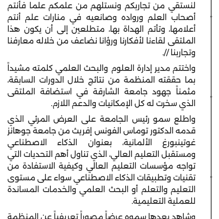
لنستقي من تجاربكم ونستلهم من علمكم علما فأنتم
أصحاب العلم ورواده وصانعيه في منارات علم أنتم
أعلامها، وتأتم الهداة بها، متطلعين إلى أن يكون هذا
الملتقى لقاءنا لأفكارنا ورؤانا نضاعف من خلاله معارفنا
وتجاربنا //.
واختتم مدير إدارة العلوم والبحث العلمي كلمته مشيداً
بما حققته المنظمة من نتائج خلال الدورات السابقة،
مثمناً جهود جامعة الشارقة في استضافة الملتقى
الذي سخرت له كل الإمكانيات والدعم اللازم.
واطلع سمو رئيس الجامعة على العرض المرئي الذي
قدمه الدكتور توماس الفونس إفريث من جامعة جوهانز
غوتينبورغ الألمانية، بعنوان الذكاء الاصطناعي
ومستقبل التعليم العالي، الذي تناول أهم التحديات التي
تواجه مؤسسات التعليم العالي وكيفية الاستفادة من
تقنيات وتطبيقات الذكاء الاصطناعي سواء على مستوى
التعليم والتعلم أو البحث العلمي والخدمات المساندة
للعملية التعليمية.
وشاهد بعدها سموه عرضاً مصوراً تعريفياً عن المنظمة