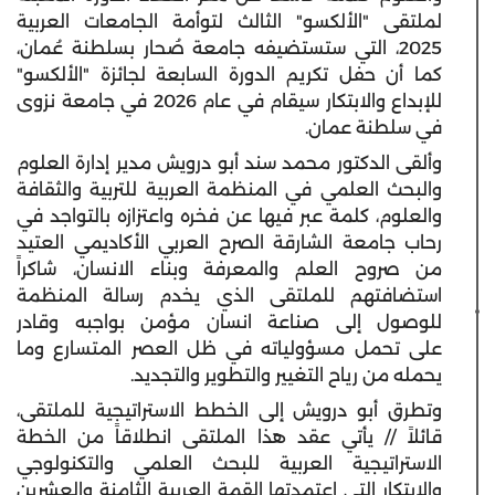
لملتقى "الألكسو" الثالث لتوأمة الجامعات العربية
2025، التي ستستضيفه جامعة صُحار بسلطنة عُمان،
كما أن حفل تكريم الدورة السابعة لجائزة "الألكسو"
للإبداع والابتكار سيقام في عام 2026 في جامعة نزوى
في سلطنة عمان.
وألقى الدكتور محمد سند أبو درويش مدير إدارة العلوم
والبحث العلمي في المنظمة العربية للتربية والثقافة
والعلوم، كلمة عبر فيها عن فخره واعتزازه بالتواجد في
رحاب جامعة الشارقة الصرح العربي الأكاديمي العتيد
من صروح العلم والمعرفة وبناء الانسان، شاكراً
استضافتهم للملتقى الذي يخدم رسالة المنظمة
للوصول إلى صناعة انسان مؤمن بواجبه وقادر
على تحمل مسؤولياته في ظل العصر المتسارع وما
يحمله من رياح التغيير والتطوير والتجديد.
وتطرق أبو درويش إلى الخطط الاستراتيجية للملتقى،
قائلاً // يأتي عقد هذا الملتقى انطلاقاً من الخطة
الاستراتيجية العربية للبحث العلمي والتكنولوجي
والابتكار التي اعتمدتها القمة العربية الثامنة والعشرين