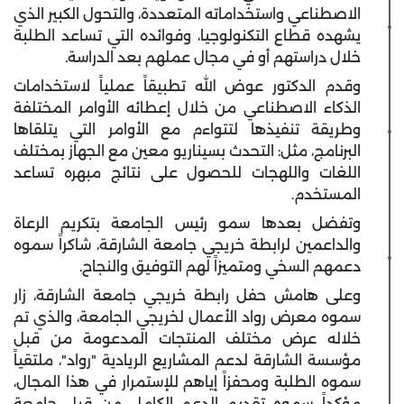
الاصطناعي واستخداماته المتعددة، والتحول الكبير الذي
يشهده قطاع التكنولوجيا، وفوائده التي تساعد الطلبة
خلال دراستهم أو في مجال عملهم بعد الدراسة.
وقدم الدكتور عوض الله تطبيقاً عملياً لاستخدامات
الذكاء الاصطناعي من خلال إعطائه الأوامر المختلفة
وطريقة تنفيذها لتتواءم مع الأوامر التي يتلقاها
البرنامج، مثل: التحدث بسيناريو معين مع الجهاز بمختلف
اللغات واللهجات للحصول على نتائج مبهره تساعد
المستخدم.
وتفضل بعدها سمو رئيس الجامعة بتكريم الرعاة
والداعمين لرابطة خريجي جامعة الشارقة، شاكراً سموه
دعمهم السخي ومتميزاً لهم التوفيق والنجاح.
وعلى هامش حفل رابطة خريجي جامعة الشارقة، زار
سموه معرض رواد الأعمال لخريجي الجامعة، والذي تم
خلاله عرض مختلف المنتجات المدعومة من قبل
مؤسسة الشارقة لدعم المشاريع الريادية "رواد"، ملتقياً
سموه الطلبة ومحفزاً إياهم للإستمرار في هذا المجال،
مؤكداً سموه تقديم الدعم الكامل من قبل جامعة