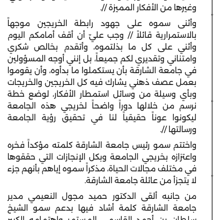
وغيرها من الأفكار المميزة //.
وأثنى سموه على جهود رابطة الخريجين موجهاً
بالاستمرارية قائلاً // وجب عليّ أن أقف أمامكم اليوم
وأثني على كل ما بذلتموه، وأتقدم بخالص شكري
وامتناني وتقديري لكم جميعاً، بل إنني أوجه المسؤولين
في جامعة الشارقة بأن يستكملوا ما بدأوه، وأن يقوموا
بعمل عصف ذهني يشارك فيه كل الخريجين والخريجات
وبأي وسيلة من وسائل استمطار الأفكار، لوضع خطة
نرسم من خلالها دوراً واضحاً لخريجي هذه الجامعة
ليكونوا عوناً حقيقياً لنا في تحقيق رؤية الجامعة
ورسالتها //.
واختتم سمو رئيس جامعة الشارقة كلمته مؤكداً فخره
واعتزازه بخريجي الجامعة وبكل الإنجازات التي حققوها
في مختلف مجالات الحياة، مذكراً سموه إياهم بأنهم جزء
لا يتجزأ من عائلة جامعة الشارقة.
من جانبه ألقى الدكتور حميد مجول النعيمي مدير
جامعة الشارقة كلمة أشاد فيها بدعم سمو الشيخ
سلطان بن أحمد القاسمي المستمر واهتمامه الكبير