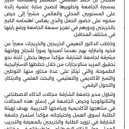
بمسيرة الجامعة وتطويرها لتصبح منارة علمية رائدة
على المستويين المحلي والعالمي، مشيراً إلى حرص
سموه على حضور الحفل والذي يعكس اهتمامه الكبير
بالخريجين ودورهم في تعزيز سمعة الجامعة ورفع رايتها
في مختلف المحافل.
وخاطب الدكتور النعيمي الخريجين والخريجات معبراً عن
فخره واعتزازه بهم بعدما أصبحوا رموزاً للنجاح وواجهة
مشرقة لجامعة الشارقة، مؤكداً سيرها بخطىً ثابتة نحو
تحقيق المزيد منالإنجازات من خلال خططها الاستراتيجية
الطموحة، والتي ترتكز على عدة محاور منها: التوطين
والتميز الأكاديمي والتعليمي، والبحث العلمي والابتكار،
والتحول الرقمي.
وتناول مدير جامعة الشارقة مجالات الذكاء الاصطناعي
والتكنولوجيا وحرص الجامعة في إدماج هذه المجالات
في مناهجها الأكاديمية وبرامجها التدريبية، بهدف تهيئة
الطلبة لسوق العمل واحتياجاته، مؤكداً استمرار جامعة
الشارقة في تزويد الطلبة والخريجين بالمعرفة والتدريب
العملي حول الذكاء الاصطناعي وتطبيقاته في مختلف