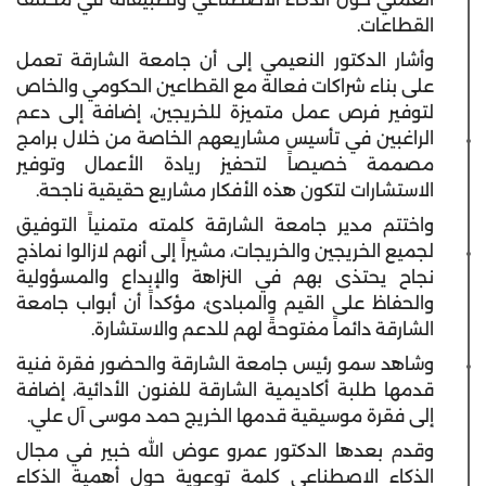
القطاعات.
وأشار الدكتور النعيمي إلى أن جامعة الشارقة تعمل
على بناء شراكات فعالة مع القطاعين الحكومي والخاص
لتوفير فرص عمل متميزة للخريجين، إضافة إلى دعم
الراغبين في تأسيس مشاريعهم الخاصة من خلال برامج
مصممة خصيصاً لتحفيز ريادة الأعمال وتوفير
الاستشارات لتكون هذه الأفكار مشاريع حقيقية ناجحة.
واختتم مدير جامعة الشارقة كلمته متمنياً التوفيق
لجميع الخريجين والخريجات، مشيراً إلى أنهم لازالوا نماذج
نجاح يحتذى بهم في النزاهة والإبداع والمسؤولية
والحفاظ على القيم والمبادئ، مؤكداً أن أبواب جامعة
الشارقة دائماً مفتوحةً لهم للدعم والاستشارة.
وشاهد سمو رئيس جامعة الشارقة والحضور فقرة فنية
قدمها طلبة أكاديمية الشارقة للفنون الأدائية، إضافة
إلى فقرة موسيقية قدمها الخريج حمد موسى آل علي.
وقدم بعدها الدكتور عمرو عوض الله خبير في مجال
الذكاء الاصطناعي كلمة توعوية حول أهمية الذكاء