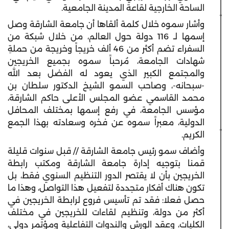
الساحة الخارجية لقاعة المدينة الجامعية.
وأشار سموه خلال كلمة ألقاها أن جامعة الشارقة وصل
إسمها لـ 116 دولة حول العالم، من خلال شبكة من
السفراء تضم أكثر من 46 ألف خريجاً وخريجة من حملةِ
شهادات الجامعة، مُرحباً سموه بجميع الخريجين
والمجتمع الكبير الذي يعود له الفضل بعد الله
-سبحانه-، وصاحب السمو الشيخ الدكتور سلطان بن
محمد القاسمي عضو المجلس الأعلى حاكم الشارقة،
مؤسس الجامعة، في رفع إسمها بمختلف المحافل
الدولية، معبراً سموه عن فخره وسعادته بهذا الجمع
الكريم.
وأضاف سمو رئيس جامعة الشارقة // قبل سنوات قليلة
قمنا بتوجيه إدارة جامعة الشارقة ومكتب رابطة
الخريجين بأن لا يقتصر الدور التنظيم السنوي فقط، بل
تكون هناك أفكار متجددة لتفعيل هذا التواصل، وهذا ما
حصل فعلا: فقد تم تأسيس فروع لرابطة الخريجين في
أكثر من دولة، وتنظيم لقاءات للخريجين في مختلف
الكليات، وعقد الورش والندوات التفاعلية ومؤتمر دولي،