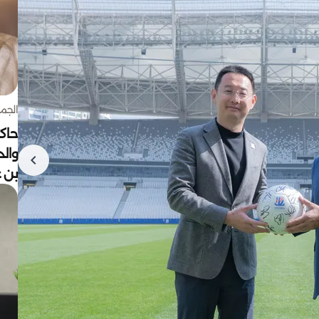
الجمعة 7 أغ
حاكم
وال
بن ع