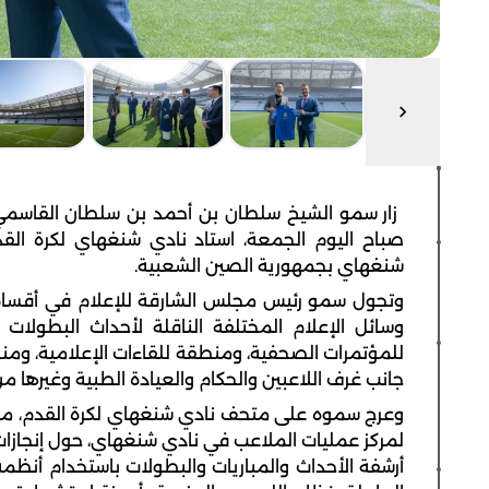
زار سمو الشيخ سلطان بن أحمد بن سلطان القاسمي 
شنغهاي بجمهورية الصين الشعبية.
وتجول سمو رئيس مجلس الشارقة للإعلام في أقسام ال
وسائل الإعلام المختلفة الناقلة لأحداث البطولات
للمؤتمرات الصحفية، ومنطقة للقاءات الإعلامية، ومنصة
جانب غرف اللاعبين والحكام والعيادة الطبية وغيرها من
وعرج سموه على متحف نادي شنغهاي لكرة القدم، مست
لمركز عمليات الملاعب في نادي شنغهاي، حول إنجازات ا
أرشفة الأحداث والمباريات والبطولات باستخدام أنظم