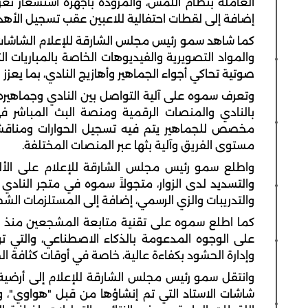
العاملة بنظام اللمس، والمزودة بأجهزة استشعار تع
إضافة إلى لقطات احتفالية للاعبين عقب تسجيل الأهد
كما شاهد سمو رئيس مجلس الشارقة للإعلام الشاشات 
والمواد التصويرية والفيديوهات الخاصة بالمباريات ا
صوتية تحاكي أجواء الجماهير وأهازيج النادي، بما يعزز الت
وتعرف سموه على آلية التواصل بين النادي وجماهيره 
بالنادي والمنصات الرقمية ومنصة البث المباشر ف
مخصص للجماهير يتم فيه تسجيل الحوارات ومناقشة أب
مستوى الفريق وآلية بثها عبر المنصات المختلفة.
واطلع سمو رئيس مجلس الشارقة للإعلام على الألعاب
والتسديد لدى الزوار، متجولاً سموه في متجر النادي 
والتدريبات والزي الرسمي، إضافة إلى المستلزمات الش
كما اطلع سموه على تقنية متابعة المشجعين منذ دخ
على الوجوه المدعومة بالذكاء الاصطناعي، والتي ت
وإدارة الحشود بكفاءة عالية، خاصة في أوقات كثافة ا
وانتقل سمو رئيس مجلس الشارقة للإعلام إلى أرضية 
شاشات الاستاد التي تم إنشاؤها من قبل "هواوي"، وال