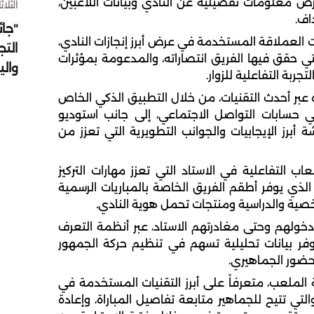
رض معلومات تفصيلية عن النادي وبيانات اللاعبين،
الثلاثاء 4 أغسط
اف.
"جائ
العملاقة المستخدمة في عرض أبرز إنجازات النادي،
التج
لتي حقق فيها الفريق انتصاراته، والمدعومة بمؤثرات
وال
جربة التفاعلية للزوار.
عبر أحدث التقنيات، من خلال التطبيق الذكي الخاص
ي حسابات التواصل الاجتماعي، إلى جانب استوديو
رز الإيجابيات والجوانب التطويرية التي تعزز من
 التفاعلية في الاستاد التي تعزز مهارات التركيز
الذي يوفر أطقم الفريق الخاصة بالمباريات الرسمية
خصية والدراسية ومنتجات تحمل هوية النادي.
ولهم وحتى مغادرتهم الاستاد، عبر أنظمة التعرف
وفر بيانات تحليلية تسهم في تنظيم حركة الجمهور
لحضور الجماهيري.
الملعب، متعرفاً على أبرز التقنيات المستخدمة في
تي تتيح للجماهير متابعة تفاصيل المباراة، وإعادة