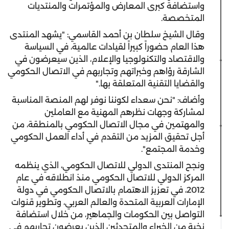
واستضافة كبرى المعارض والمؤتمرات والمنتديات
المتخصصة.
وقال الشيخ سلطان بن أحمد القاسمي: "يشهد المنتدى
هذا العام حضوراً كبيراً لقيادات عالمية، في السياسة
والاقتصاد والتكنولوجيا والإعلام، الذين سيعرضون في
الشارقة رؤاهم وخبراتهم وتجاربهم في الاتصال الحكومي
والقضايا التقنية المتعلقة بها."
وأضاف: "نحن سعداء لكوننا نوفر لهم المنصة المناسبة
لمشاركة وجهات نظرهم المهنية مع العاملين
والمهتمين في مجال الاتصال الحكومي بالمنطقة، من
أجل تحقيق المزيد من التقدم في أداء العمل الحكومي
وخدمة المجتمع".
ونجح المنتدى الدولي للاتصال الحكومي، الذي ينظمه
المركز الدولي للاتصال الحكومي منذ انطلاقه في عام
2012، في تعزيز الاهتمام بالاتصال الحكومي في دولة
الإمارات العربية المتحدة والعالم العربي، وتطوير قنوات
التواصل بين الحكومات والجماهير، من خلال استضافة
نخبة من الخبراء والمتحدثين الذين يعرضون تجاربهم في