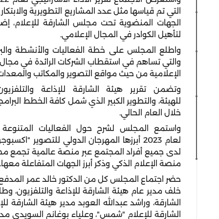
التي تم قياسها مثل عدد المشاريع التطويرية والابتكا
الجهات المنضوية تحت مجلس الشارقة للإعلام، إضافة
لتأهيل الكوادر في المجال الإعلامي.
واطلع المجلس على خطة الفعاليات والأنشطة والبر
والتي تساهم في استقطاب الشركات الرائدة في مجال ا
الإعلامية من حيث مواقع التصوير والمكاتب والمعدات ذات
وتضمن تقرير هيئة الشارقة للإذاعة والتلفزي
للهيئة،
والتطوير الكبير الذي شمل كافة الخطط البرامج
خلال العام الحالي.
واستمع المجلس لشرح حول الفعاليات المتنوعة ا
لعام
2023
أبرزها المهرجان الدولي للتصوير "اكسبوج
لدى جميع أفراد المجتمع عبر منصة عالمية تجمع مصو
منصة الإعلام الذكي وذكر أبرز الجهات المتفاعلة معها.
حضر اجتماع المجلس كل من الدكتور خالد عمر المدف
خلف مدير عام هيئة الشارقة للإذاعة والتلفزيون، و
الشارقة، وراشد عبدالله العوبد مدير هيئة الشارقة ل
الشارقة للإعلام "شمس"، وعلياء بوغانم السويدي مد