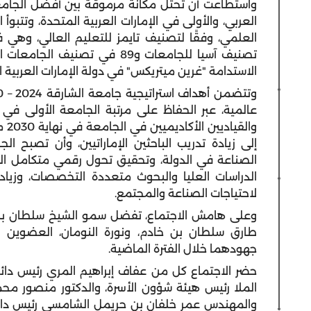
واستطاعت أن تحتل مكانة مرموقة بين أفضل الجام
تصنيف آسيا للجامعات و89 في تص
الاستدامة "غرين ميتريكس" في دولة الإمارات العربية ا
وال
إلى زيادة تدريب الباحثين الإماراتيين، وأن تصبح 
الصناعة في الدولة، وتحقيق تحول رقمي متكامل المب
لاحتياجات الصناعة والمجتمع.
وعلى هامش الاجتماع، تفضل سمو الشيخ سلطان بن 
طارق سلطان بن خادم، ونورة النومان، العضوين ا
جهودهما خلال الفترة الماضية.
حضر الاجتماع كل من عفاف إبراهيم المري رئيس دائرة
الملا رئيس هيئة شؤون الأسرة، والدكتور منصور محمد
والمهندس عمر خلفان بن حريمل الشامسي رئيس دائرة