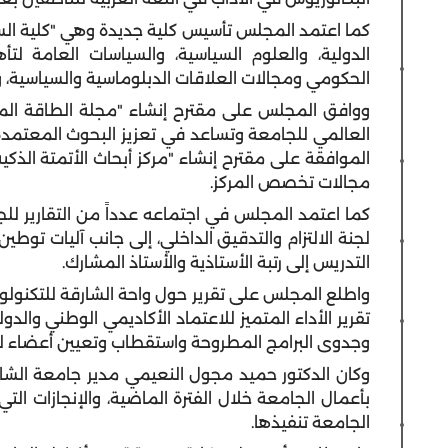
كما اعتمد المجلس تأسيس كلية جديدة وهي "كلية ال
الدولية، والعلوم السياسية، والسياسات العامة ل
الحكومي ومجالات العلاقات الدبلوماسية والسياسية،
ووافق المجلس على مقترح إنشاء "مجلة الطاقة الم
العالمي للجامعة وتساعد في تعزيز البحوث المعتمدة د
الموافقة على مقترح إنشاء "مركز أبحاث الأتمتة الذكي
مجالات تخصص المركز.
كما اعتمد المجلس في اجتماعه عدداً من التقارير لل
لجنة الالتزام والتدقيق الداخلي، إلى جانب آليات توطي
التدريس إلى رتبة الأستاذية والأستاذ المشارك.
واطلع المجلس على تقرير حول واحة الشارقة للتكنولوجي
تقرير الأداء المتميز للاعتماد الأكاديمي الوطني والدو
وجدوى البرامج المطروحة واستقطاب وتعيين أعضاء لله
وكان الدكتور حميد مجول النعيمي مدير جامعة الشارقة
بأعمال الجامعة خلال الفترة الماضية، والإنجازات الت
الجامعة تنفيذها.