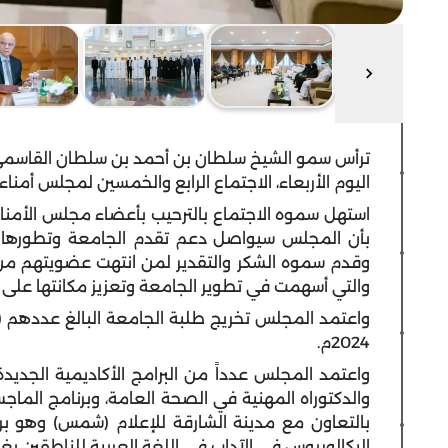
ترأس سمو الشيخ سلطان بن أحمد بن سلطان القاسمي ن
اليوم الأربعاء، الاجتماع الرابع والخمسين لمجلس أمن
استهل سموه الاجتماع بالترحيب بأعضاء مجلس الأمناء 
بأن المجلس سيواصل دعم تقدم الجامعة وتطورها وتح
وقدم سموه الشكر والتقدير لمن انتهت عضويتهم من 
والتي أسهمت في تطوير الجامعة وتعزيز مكانتها على 
2024م.
واعتمد المجلس عدداً من البرامج الأكاديمية الجديد
والدكتوراه المهنية في الصحة العامة، وبرنامج الماجست
بالتعاون مع مدينة الشارقة للإعلام (شمس) وهو برن
البكالوريوس في الآداب في اللغة العربية للناطقين بغير