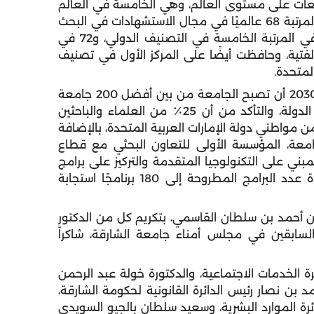
عات على مستوى العالم، وهي الخامسة في العالم
العربي، والأولى في الإمارات العربية المتحدة، وتتبوأ المرتبة 68 عالميًا في مجال الاستشهادات في البحث
العلمي، وفقًا لتصنيف تايمز للتعليم العالي، وهي في المرتبة الخامسة في التصنيف الدولي، و72 في
نيف الجامعات الفتية، وحافظت أيضًا على المركز الأول في تصنيف
لمتحدة.
وتتضمن أهداف استراتيجية جامعة الشارقة 2024 – 2030 أن تصبح الجامعة من بين أفضل 200 جامعة
عالمية، عبر الحفاظ على مرتبة الجامعة الأولى في الدولة، والتأكد من أن 25٪ من العلماء والباحثين
قياديين الأكاديميين في الجامعة في نهاية 2030 من مواطني دولة الإمارات العربية المتحدة، بالإضافة
الجامعة، المؤسسة الأولى للتعاون البحثي مع قطاع
ني على التكنولوجيا المتقدمة والتركيز على برامج
الدراسات العليا والبحوث متعددة التخصصات، وزيادة عدد البرامج المطروحة إلى 180 برنامجًا استجابة
أحمد بن سلطان القاسمي، بتكريم كل من الدكتور
لسابقين في مجلس أمناء جامعة الشارقة، شاكراً
 الخدمات الاجتماعية، والدكتورة خولة عبد الرحمن
 بن نصار رئيس الدائرة القانونية لحكومة الشارقة،
 الموارد البشرية، وسعيد سلطان بالجيو السويدي