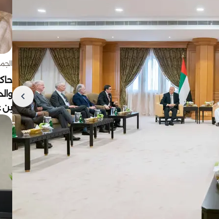
الجمعة 7 أغ
حاكم
وال
بن ع