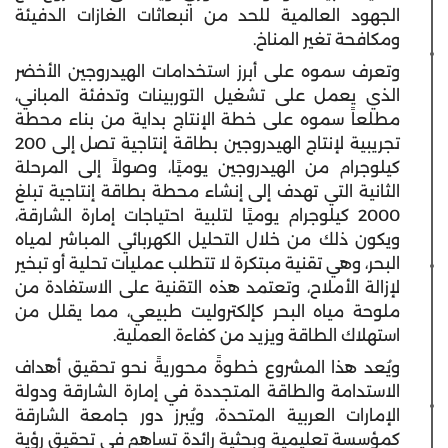
الجهود العالمية للحد من انبعاثات الغازات الدفيئة
ومكافحة تغير المناخ.
وتعرف سموه على أبرز استخدامات الهيدروجين الأخضر
الذي يعمل على تشغيل التوربينات وتدفئة المباني،
مطلعاً سموه على خطة الإنتاج بداية من بناء محطة
تجريبية لإنتاج الهيدروجين بطاقة إنتاجية تصل إلى 200
كيلوجرام من الهيدروجين يوميًا، وصولاً إلى المرحلة
الثانية التي تهدف إلى إنشاء محطة بطاقة إنتاجية تبلغ
2000 كيلوجرام يوميًا لتلبية احتياجات إمارة الشارقة،
ويكون ذلك من خلال التحليل الكهربائي المباشر لمياه
البحر، وهي تقنية مبتكرة لا تتطلب عمليات تحلية أو تبخير
لإزالة الأملاح، وتعتمد هذه التقنية على الاستفادة من
ملوحة مياه البحر كإلكتروليت طبيعي، مما يقلل من
استهلاك الطاقة ويزيد من كفاءة العملية.
ويُعد هذا المشروع خطوةً محوريةً نحو تحقيق أهداف
الاستدامة والطاقة المتجددة في إمارة الشارقة ودولة
الإمارات العربية المتحدة، ويُبرز دور جامعة الشارقة
كمؤسسة تعليمية وبحثية رائدة تساهم في تحقيق رؤية