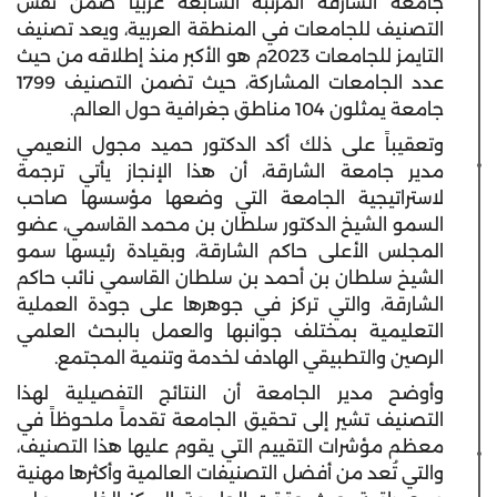
جامعة الشارقة المرتبة السابعة عربياً ضمن نفس
التصنيف للجامعات في المنطقة العربية، ويعد تصنيف
التايمز للجامعات 2023م هو الأكبر منذ إطلاقه من حيث
عدد الجامعات المشاركة، حيث تضمن التصنيف 1799
جامعة يمثلون 104 مناطق جغرافية حول العالم.
وتعقيباً على ذلك أكد الدكتور حميد مجول النعيمي
مدير جامعة الشارقة، أن هذا الإنجاز يأتي ترجمة
لاستراتيجية الجامعة التي وضعها مؤسسها صاحب
السمو الشيخ الدكتور سلطان بن محمد القاسمي، عضو
المجلس الأعلى حاكم الشارقة، وبقيادة رئيسها سمو
الشيخ سلطان بن أحمد بن سلطان القاسمي نائب حاكم
الشارقة، والتي تركز في جوهرها على جودة العملية
التعليمية بمختلف جوانبها والعمل بالبحث العلمي
الرصين والتطبيقي الهادف لخدمة وتنمية المجتمع.
وأوضح مدير الجامعة أن النتائج التفصيلية لهذا
التصنيف تشير إلى تحقيق الجامعة تقدماً ملحوظاً في
معظم مؤشرات التقييم التي يقوم عليها هذا التصنيف،
والتي تُعد من أفضل التصنيفات العالمية وأكثرها مهنية