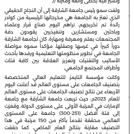
وتسير فيه بخطى واثقة ومتزنة //.
ولفت سمو رئيس جامعة الشارقة إلى أن النجاح الحقيقي
الذي تعتز به الجامعة هي مخرجاتها الرئيسية من كوادر
رائدة تم تخريجهم، نراهم اليوم صناع قرار وعلماء
وباحثين ومستشارين وتنفيذيين يقودون دفة
المجتمعات بعلم ومعرفة ومهارة، كان لجامعة الشارقة
دوراً كبيراً في غرسها وصقلها، مؤكداً سموه مواصلة
الجامعة في تطوير منظومتها التعليمية ورفدها بأحدث
الأساليب والتقنيات وتعزيز العلاقة بين كافة فئات
وأطراف المجتمع الجامعي.
وكانت مؤسسة التايمز للتعليم العالي المتخصصة
بتصنيف الجامعات على مستوى العالم قد أعلنت اليوم
الأربعاء عن نتائج تصنيف الجامعات على مستوى العالم
للعام 2023م، حيث تربعت جامعة الشارقة مع جامعة
الإمارات في المرتبة الأولى على مستوى الدولة، وقفزت
إلى فئة أفضل (251-300) جامعة على المستوى
العالمي محققة تقدماً بأكثر من 150 مرتبة في هذا
التصنيف مقارنة بنتائج العام الماضي، كما حققت