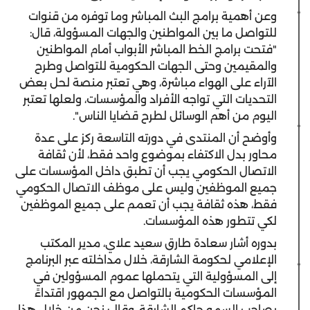
وعن أهمية برامج البث المباشر وما توفره من قنوات
للتواصل ما بين المواطنين والجهات المسؤولة، قال:
"فتحت برامج الخط المباشر الأبواب أمام المواطنين
والمقيمين وحتى الجهات الحكومية للتواصل وطرح
الآراء على الهواء مباشرة، وهي تعتبر منصة لحل بعض
التحديات التي تواجه الأفراد والمؤسسات، ولعلها تعتبر
اليوم من أهم الوسائل لطرح قضايا الناس".
وأوضح أن المنتدى في دورته التاسعة ركز على عدة
محاور بدل الاكتفاء بموضوع واحد فقط، لأن ثقافة
الاتصال الحكومي يجب أن تطبق داخل المؤسسات على
جميع الموظفين وليس على موظف الاتصال الحكومي
فقط، هذه ثقافة يجب أن تعمم على جميع الموظفين
لكي تتطور هذه المؤسسات.
بدوره أشار سعادة طارق سعيد علاي، مدير المكتب
الإعلامي لحكومة الشارقة، خلال مداخلته عبر البرنامج
إلى المسؤولية التي يتحملها عموم المسؤولين في
المؤسسات الحكومية بالتواصل مع الجمهور اقتداءً
بصاحب السمو حاكم الشارقة، وقال: نحن من خلال هذا